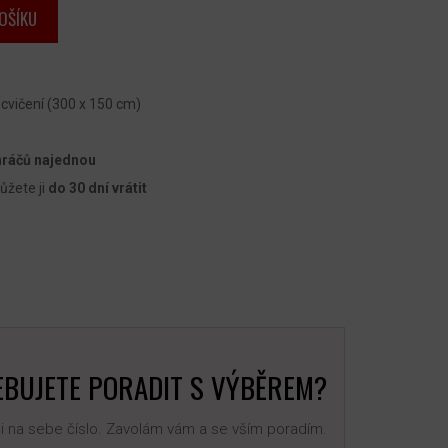
OŠÍKU
cvičení (300 x 150 cm)
ů
hráčů najednou
žete ji
do 30 dní vrátit
BUJETE PORADIT S VÝBĚREM?
 na sebe číslo. Zavolám vám a se vším poradím.