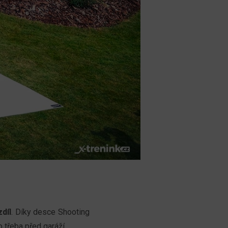
díl
. Díky desce Shooting
třeba před garáží.