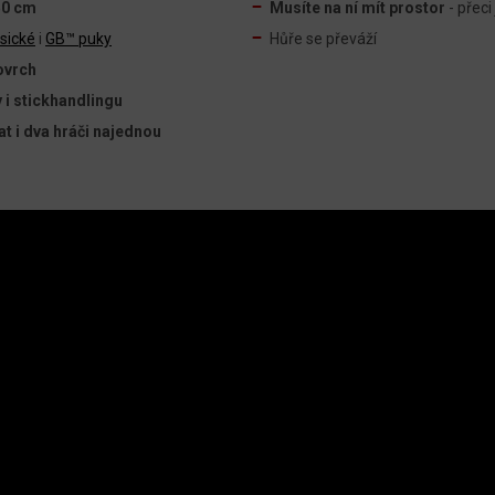
50 cm
Musíte na ní
mít prostor
- přeci
asické
i
GB™ puky
Hůře se převáží
ovrch
y i stickhandlingu
t i dva hráči najednou