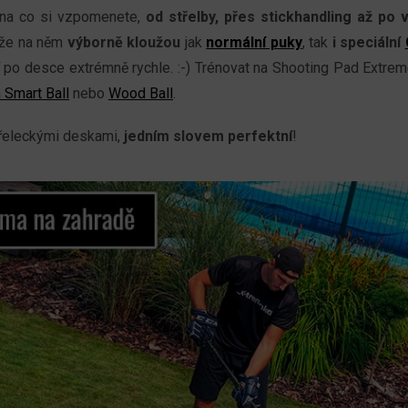
 na co si vzpomenete,
od střelby, přes stickhandling až po 
akže na něm
výborně kloužou
jak
normální puky
, tak
i speciální
dí po desce extrémně rychle. :-) Trénovat na Shooting Pad Extre
Smart Ball
nebo
Wood Ball
.
třeleckými deskami,
jedním slovem perfektní
!