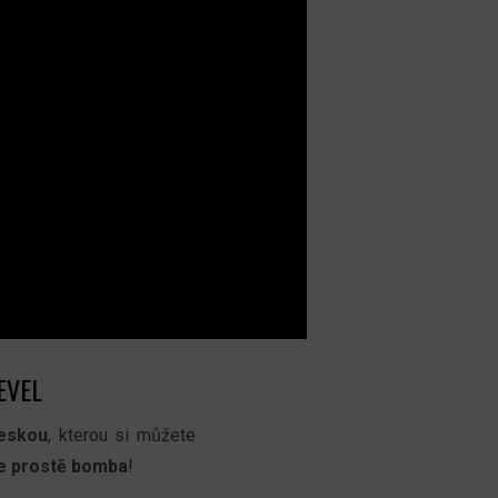
EVEL
deskou
, kterou si můžete
je prostě bomba
!