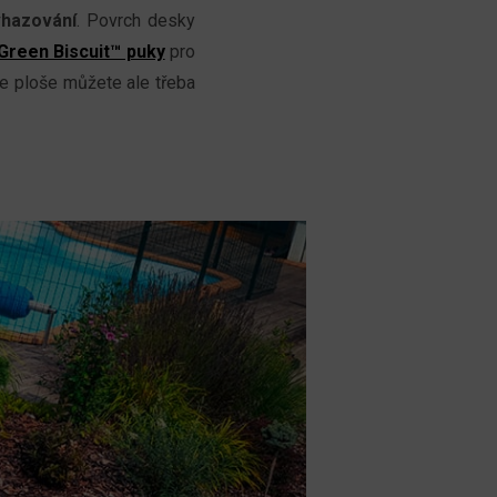
vhazování
. Povrch desky
Green Biscuit™ puky
pro
me ploše můžete ale třeba