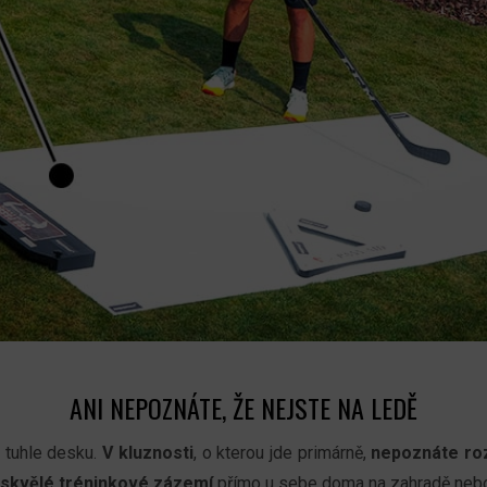
ANI NEPOZNÁTE, ŽE NEJSTE NA LEDĚ
a tuhle desku.
V kluznosti
, o kterou jde primárně,
nepoznáte roz
skvělé tréninkové zázemí
přímo u sebe doma na zahradě nebo 