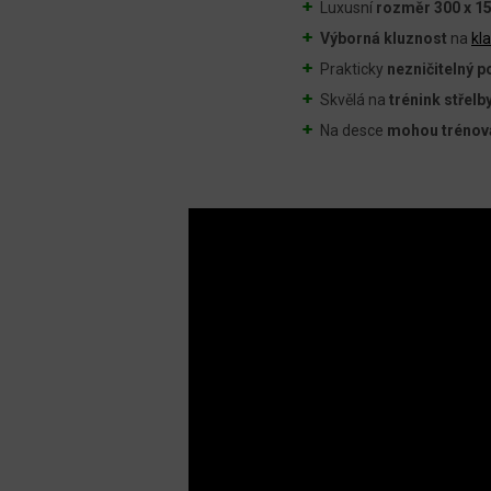
Luxusní
rozměr 300 x 1
Výborná kluznost
na
kl
Prakticky
nezničitelný p
Skvělá na
trénink střelb
Na desce
mohou trénova