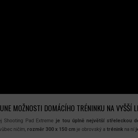
UNE MOŽNOSTI DOMÁCÍHO TRÉNINKU NA VYŠŠÍ L
ej Shooting Pad Extreme
je tou úplně
největší střeleckou 
 vůbec ničím,
rozměr 300 x 150 cm
je obrovský a
trénink
na ní