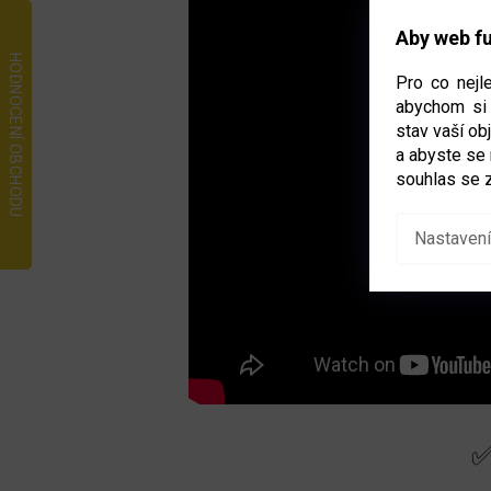
Aby web fu
Pro co nejl
abychom si 
stav vaší o
a abyste se
souhlas se 
Nastavení
✅