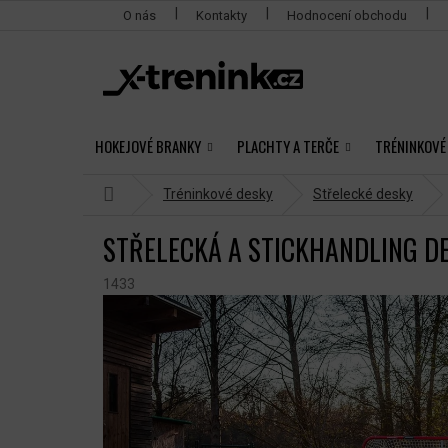
Přejít
O nás
Kontakty
Hodnocení obchodu
na
obsah
HOKEJOVÉ BRANKY
PLACHTY A TERČE
TRÉNINKOVÉ
Domů
Tréninkové desky
Střelecké desky
STŘELECKÁ A STICKHANDLING D
1433