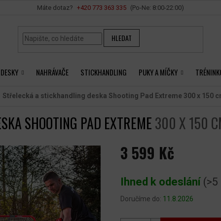
Vše o nákupu
+420 ‭773 363 335
HLEDAT
 DESKY
NAHRÁVAČE
STICKHANDLING
PUKY A MÍČKY
TRÉNINK
Střelecká a stickhandling deska Shooting Pad Extreme
300 x 150 
ESKA SHOOTING PAD EXTREME
300 X 150 
3 599 Kč
Měrná
cena:
Ihned k odeslání
(>5
Doručíme do:
11.8.2026