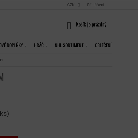
CZK
Přihlášení
NÁKUPNÍ
KOŠÍK
OVÉ DOPLŇKY
HRÁČ
NHL SORTIMENT
OBLEČENÍ
cm
CM
 ks)