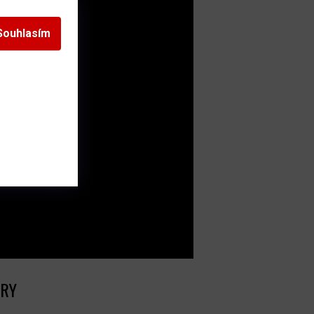
Souhlasím
RY