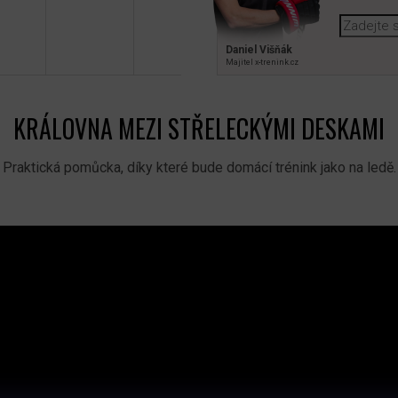
Daniel Višňák
Majitel x‑trenink.cz
KRÁLOVNA MEZI STŘELECKÝMI DESKAMI
Praktická pomůcka, díky které bude domácí trénink jako na ledě.