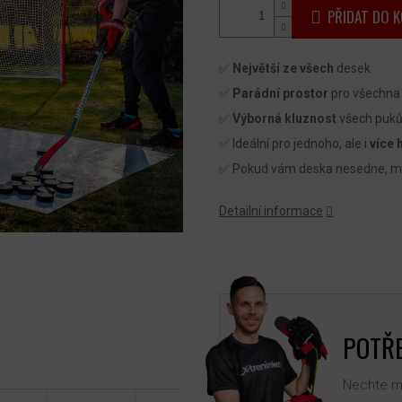
PŘIDAT DO K
✅
Největší ze všech
desek
✅
Parádní prostor
pro všechna 
✅
Výborná kluznost
všech puk
✅
Ideální pro jednoho, ale i
více 
✅
Pokud vám deska nesedne, mů
Detailní informace
POTŘE
Nechte mi