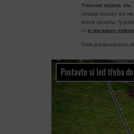
Trénovat můžete vše
,
simuluje klasický led, t
trénink na suchu. Ty jez
i s
in-line pukem
,
míčkem 
Tohle je královna mezi s