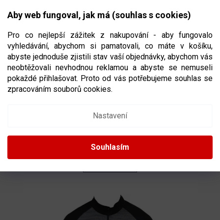
Přejít
NÁKUPNÍ
na
CZK
Aby web fungoval, jak má (souhlas s cookies)
obsah
KOŠÍK
Pro co nejlepší zážitek z nakupování - aby fungovalo
vyhledávání, abychom si pamatovali, co máte v košíku,
abyste jednoduše zjistili stav vaší objednávky, abychom vás
neobtěžovali nevhodnou reklamou a abyste se nemuseli
MIKINY
pokaždé přihlašovat. Proto od vás potřebujeme souhlas se
zpracováním souborů cookies.
Ř
A
Doporučujeme
Nejlevnější
Nejdražší
Nejprodávanější
Nastavení
Z
E
Abecedně
N
Souhlasím
Í
P
OTEVŘÍT FILTR
R
O
V
D
Ý
U
P
K
I