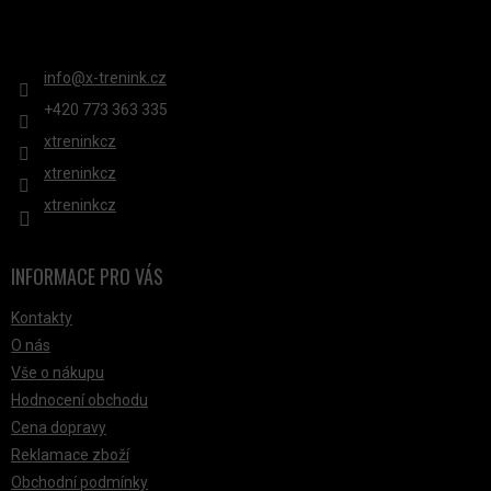
P
KONTAKT
I
S
info
@
x-trenink.cz
U
+420 ‭773 363 335
xtreninkcz
xtreninkcz
xtreninkcz
INFORMACE PRO VÁS
Kontakty
O nás
Vše o nákupu
Hodnocení obchodu
Cena dopravy
Reklamace zboží
Obchodní podmínky