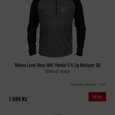
T
S
Ů
P
R
O
D
U
K
T
Ů
Mikina Level Wear NHL Vandal 1/4 Zip Midlayer SR
Velikost senior
Ihned k odeslání
(1 ks)
DETAIL
1 099 Kč