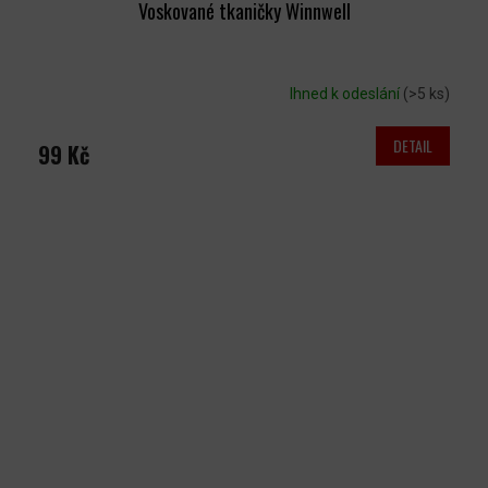
Voskované tkaničky Winnwell
Ihned k odeslání
(>5 ks)
DETAIL
99 Kč