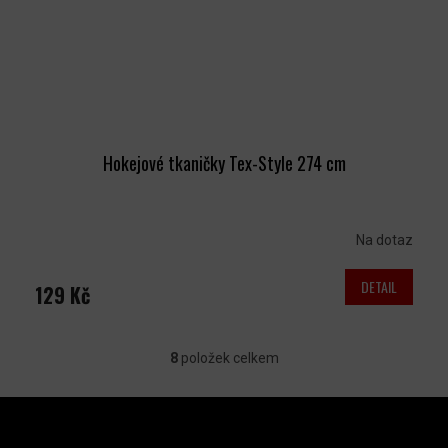
Hokejové tkaničky Tex-Style 274 cm
Na dotaz
DETAIL
129 Kč
8
položek celkem
O
V
Z
L
Á