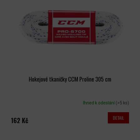
T
S
Ů
P
R
O
D
U
K
T
Ů
Hokejové tkaničky CCM Proline 305 cm
Ihned k odeslání
(>5 ks)
DETAIL
162 Kč