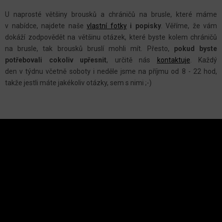
Y
U naprosté většiny brousků a chráničů na brusle, které máme
V
v nabídce, najdete naše
vlastní fotky
i popisky
.
Věříme, že vám
Ý
dokáží zodpovědět na většinu otázek, které byste kolem chráničů
P
na brusle, tak brousků bruslí mohli mít. Přesto,
pokud byste
I
potřebovali cokoliv upřesnit
, určitě nás
kontaktuje
.
Každý
S
den v týdnu včetně soboty i neděle jsme na příjmu od 8 - 22 hod,
U
takže jestli máte jakékoliv otázky, sem s nimi ;-)
Z
Á
P
A
INSTAGRAM
T
Í