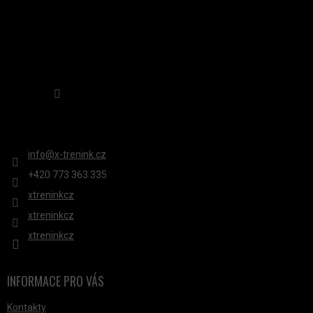
Sledovat na Instagramu
KONTAKT
info
@
x-trenink.cz
+420 ‭773 363 335
xtreninkcz
xtreninkcz
xtreninkcz
INFORMACE PRO VÁS
Kontakty