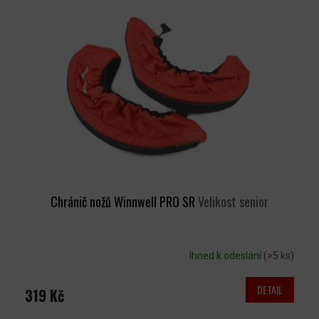
P
K
I
T
S
Ů
P
R
O
D
U
K
T
Ů
Chránič nožů Winnwell PRO SR
Velikost senior
Ihned k odeslání
(>5 ks)
DETAIL
319 Kč