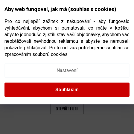
Přejít
NÁKUPNÍ
na
CZK
Aby web fungoval, jak má (souhlas s cookies)
obsah
KOŠÍK
Pro co nejlepší zážitek z nakupování - aby fungovalo
vyhledávání, abychom si pamatovali, co máte v košíku,
abyste jednoduše zjistili stav vaší objednávky, abychom vás
neobtěžovali nevhodnou reklamou a abyste se nemuseli
BROUSKY A CHRÁNIČE NA HOKEJOVÉ
pokaždé přihlašovat. Proto od vás potřebujeme souhlas se
BRUSLE
zpracováním souborů cookies.
Ř
Nastavení
A
Doporučujeme
Nejlevnější
Nejdražší
Nejprodávanější
Z
E
Abecedně
Souhlasím
N
Í
P
OTEVŘÍT FILTR
R
O
V
D
Ý
U