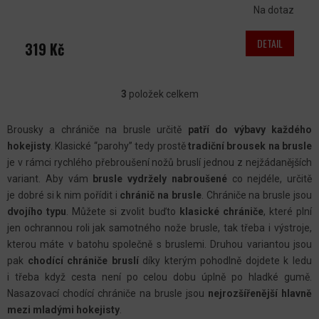
Na dotaz
DETAIL
319 Kč
3
položek celkem
O
V
Brousky a chrániče na brusle určitě
patří do výbavy každého
L
hokejisty
. Klasické “parohy” tedy prostě
tradiční brousek na brusle
Á
je v rámci rychlého přebroušení nožů bruslí jednou z nejžádanějších
D
variant. Aby vám
brusle vydržely nabroušené
co nejdéle, určitě
A
je dobré si k nim pořídit i
chránič na brusle
. Chrániče na brusle jsou
C
dvojího typu
. Můžete si zvolit buďto
klasické chrániče
, které plní
jen ochrannou roli jak samotného nože brusle, tak třeba i výstroje,
Í
kterou máte v batohu společně s bruslemi. Druhou variantou jsou
P
pak
chodící chrániče bruslí
díky kterým pohodlně dojdete k ledu
R
i třeba když cesta není po celou dobu úplně po hladké gumě.
V
Nasazovací chodící chrániče na brusle jsou
nejrozšířenější hlavně
K
mezi mladými hokejisty
.