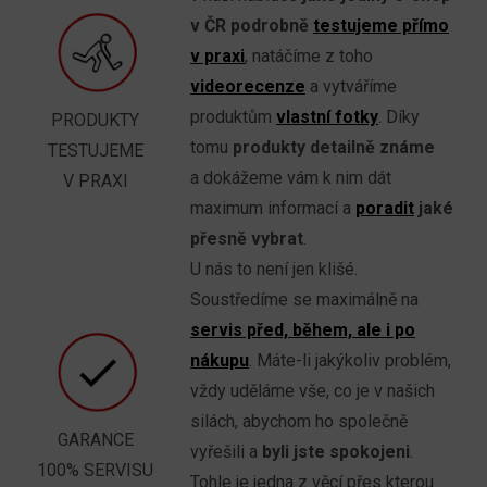
v ČR podrobně
testujeme přímo
v praxi
, natáčíme z toho
videorecenze
a vytváříme
produktům
vlastní fotky
. Díky
PRODUKTY
tomu
produkty detailně známe
TESTUJEME
a dokážeme vám k nim dát
V PRAXI
maximum informací a
poradit
jaké
přesně vybrat
.
U nás to není jen klišé.
Soustředíme se maximálně na
servis před, během, ale i po
nákupu
. Máte-li jakýkoliv problém,
vždy uděláme vše, co je v našich
silách, abychom ho společně
GARANCE
vyřešili a
byli jste spokojeni
.
100% SERVISU
Tohle je jedna z věcí přes kterou