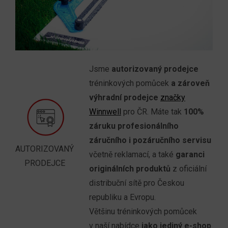
Jsme
autorizovaný prodejce
tréninkových pomůcek
a zároveň
výhradní prodejce
značky
Winnwell
pro ČR. Máte tak
100%
záruku profesionálního
záručního i pozáručního servisu
AUTORIZOVANÝ
včetně reklamací, a také
garanci
PRODEJCE
originálních produktů
z oficiální
distribuční sítě pro Českou
republiku a Evropu.
Většinu tréninkových pomůcek
v naší nabídce
jako jediný e-shop