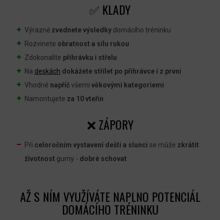
✅ KLADY
Výrazně
zvednete
výsledky
domácího tréninku
Rozvinete
obratnost a
sílu
rukou
Zdokonalíte
přihrávku i střelu
Na
deskách
dokážete střílet po přihrávce i z první
Vhodné
napříč
všemi
věkovými kategoriemi
Namontujete
za 10 vteřin
❌ ZÁPORY
Při
celoročním vystavení dešti a slunci
se může
zkrátit
životnost
gumy -
dobré schovat
AŽ S NÍM VYUŽÍVÁTE NAPLNO POTENCIÁL
DOMÁCÍHO TRÉNINKU