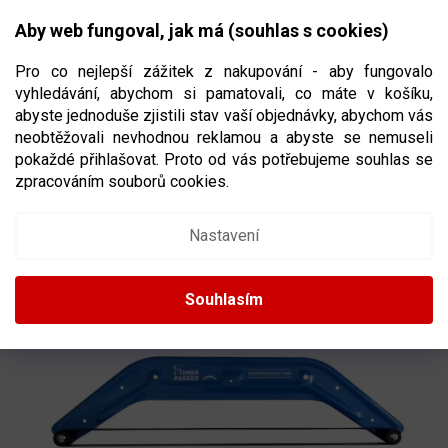
Přejít
NÁKUPNÍ
na
CZK
Aby web fungoval, jak má (souhlas s cookies)
obsah
KOŠÍK
Pro co nejlepší zážitek z nakupování - aby fungovalo
vyhledávání, abychom si pamatovali, co máte v košíku,
abyste jednoduše zjistili stav vaší objednávky, abychom vás
neobtěžovali nevhodnou reklamou a abyste se nemuseli
NAHRÁVAČ ONE TIMER PASSER
pokaždé přihlašovat. Proto od vás potřebujeme souhlas se
zpracováním souborů cookies.
1346
Nastavení
Souhlasím