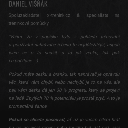
DANIEL VIŠŇÁK
Spoluzakladatel x-trenink.cz & specialista na
tréninkové pomůcky
"
Věřím
, že v popisku bylo
z pohledu trénování
a používání nahrávače řečeno to nejdůležitější
, aspoň
jsem se o to snažil, a to jak venku, tak pak
i u počítače.
:-)
Pokud máte
desku
a
branku
, tak
nahrávač
je opravdu
věc
,
která
vám chybí
.
Nebo
nechybí
,
je to na vás
,
ale
pak vám deska dá jen 30 % progresu
, který se projeví
na ledě
. Zbylých
70 % potenciálu
je prostě pryč
. A to je
promarněná šance
.
Pokud se
chcete posouvat
, ať už je vaším cílem
hrát
na co nejvyšší úrovni
nebo toužíte být dál než vaši