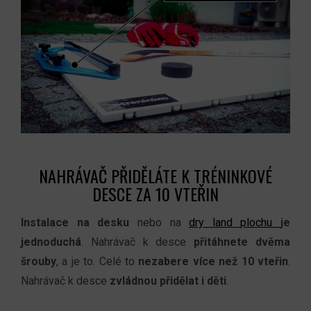
NAHRÁVAČ PŘIDĚLÁTE K TRÉNINKOVÉ
DESCE ZA 10 VTEŘIN
Instalace na desku
nebo na
dry land plochu
je
jednoduchá
. Nahrávač k desce
přitáhnete dvěma
šrouby
, a je to
. Celé to
nezabere více než 10 vteřin
.
Nahrávač k desce
zvládnou přidělat i děti
.