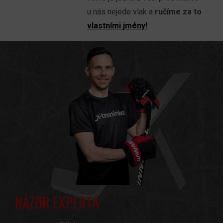
u nás nejede vlak a
ručíme za to
vlastními jmény!
NÁZOR EXPERTA