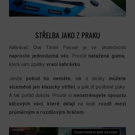
STŘELBA JAKO Z PRAKU
Nahrávač One Timer Passer je
ve s
kutečnosti
naprosto jednoduchá věc
. Prostě
natažená
guma
,
která
vám
zpátky
vrací nahrávku
.
Jenže
pokud ho
nemáte
,
tak
z desky
můžete
víceméně jen klasicky střílet
, a pak
jít posbírat puky.
A tak pořád dokola
.
Prostě si
n
enatrénujete
spoustu
klíčových věcí
,
které
dělají
na ledě
rozdíl mezi
průměrným a rozdílovým hráčem
.