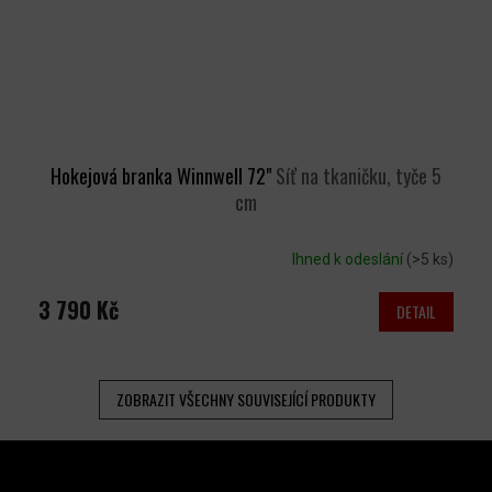
Hokejová branka Winnwell 72"
Síť na tkaničku, tyče 5
cm
Ihned k odeslání
(>5 ks)
3 790 Kč
DETAIL
ZOBRAZIT VŠECHNY SOUVISEJÍCÍ PRODUKTY
Z
Á