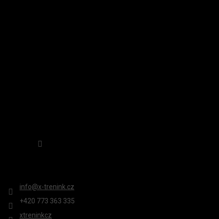
P
A
INSTAGRAM
T
Í
Sledovat na Instagramu
KONTAKT
info
@
x-trenink.cz
+420 ‭773 363 335
xtreninkcz