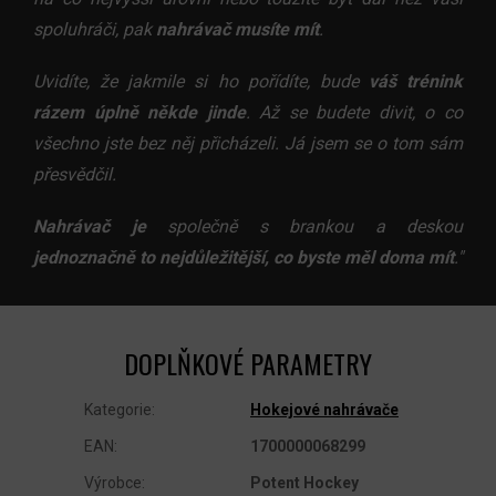
spoluhráči, pak
nahrávač musíte mít
.
Uvidíte, že jakmile si ho pořídíte, bude
váš trénink
rázem úplně někde jinde
. Až se budete divit, o co
všechno jste bez něj přicházeli. Já jsem se o tom sám
přesvědčil.
Nahrávač je
společně s brankou a deskou
jednoznačně to nejdůležitější, co byste měl doma mít
."
DOPLŇKOVÉ PARAMETRY
Kategorie
:
Hokejové nahrávače
EAN
:
1700000068299
Výrobce
:
Potent Hockey