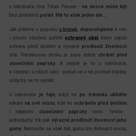
u nahrávače One Timer Passer
-
n
a desce může být
bez problémů
pořád. Má to
však jedno ale…
Jak píšeme v popisku
u branek
,
doporučujeme
k nim
i přesto všechno pořídit
ochranný obal
, který zajistí
ochranu před deštěm a výrazně
prodlouží životnost
sítě. Tréninkovou desku je zase dobré
chránit před
slunečními paprsky
. A stejné je to u nahrávače,
a vlastně i u všech věcí - pokud se o ně poctivě staráte
,
vždycky se to vyplatí.
U nahrávače
je fajn
,
když
ho
po tréninku
uklidíte
někam
na své místo
,
kde ho
ochráníte
před deštěm
i nějakými
slunečními paprsky
navíc. Tenhle
jednoduchý trik
pak
výrazně prodlouží životnost jeho
gumy
. Nemusíte se však bát, gumu
lze dokoupit novou
,