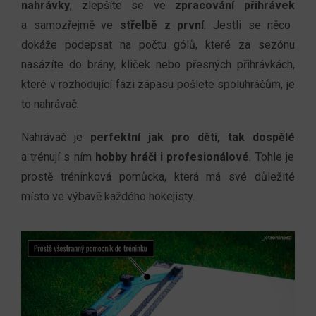
nahrávky
, zlepšíte se ve
zpracování přihrávek
a samozřejmě ve
střelbě z první
.
Jestli se něco
dokáže podepsat na počtu gólů
, které za sezónu
nasázíte do brány, kliček nebo
přesných přihrávkách
,
které v rozhodující fázi zápasu pošlete spoluhráčům, je
to
nahrávač
.
Nahrávač
je
perfektní jak
pro děti, tak dospělé
a trénují s ním
hobby hráči
i
profesionálové
. Tohle je
prostě tréninková pomůcka, která má
své důležité
místo ve výbavě
každého hokejisty
.