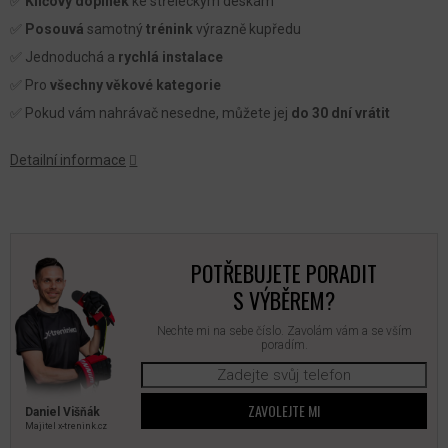
✅
Klíčový doplněk
ke střeleckým deskám
✅
Posouvá
samotný
trénink
výrazně kupředu
✅ Jednoduchá a
rychlá instalace
✅ Pro
všechny věkové kategorie
✅ Pokud vám nahrávač nesedne, můžete jej
do 3
0 dní vrátit
Detailní informace
POTŘEBUJETE PORADIT
S VÝBĚREM?
Nechte mi na sebe číslo. Zavolám vám a se vším
poradím.
ZAVOLEJTE MI
Daniel Višňák
Majitel x‑trenink.cz