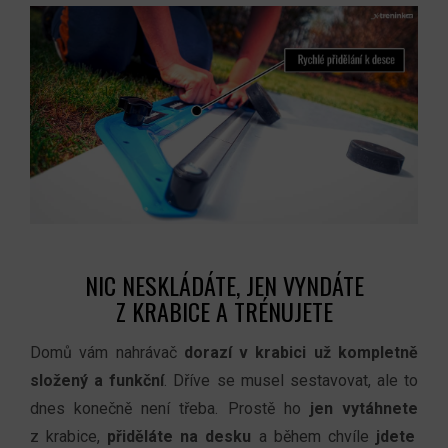
NIC NESKLÁDÁTE, JEN VYNDÁTE
Z KRABICE A TRÉNUJETE
Domů
vám
nahrávač
dorazí
v krabici
už
kompletně
složený
a funkční
. Dříve se musel sestavovat,
ale to
dnes konečně
není třeba. Prostě ho
jen
vytáhnete
z krabice,
přiděláte
na desku
a během chvíle
jdete