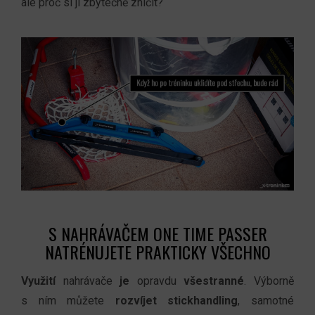
ale proč si ji zbytečně zničit?
S NAHRÁVAČEM ONE TIME PASSER
NATRÉNUJETE PRAKTICKY VŠECHNO
Využití
nahrávače
je
opravdu
všestranné
. Výborně
s ním můžete
rozvíjet stickhandling
, samotné