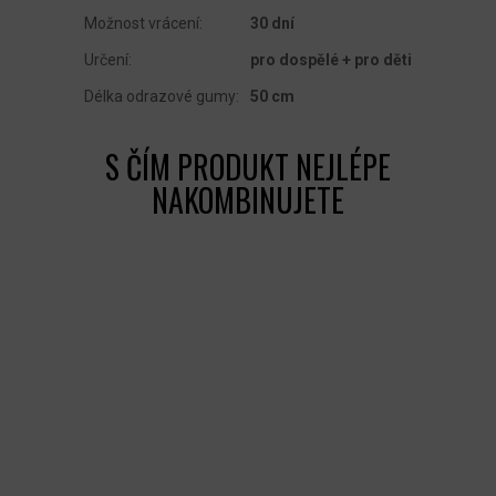
Možnost vrácení
:
30 dní
Určení
:
pro dospělé + pro děti
Délka odrazové gumy
:
50 cm