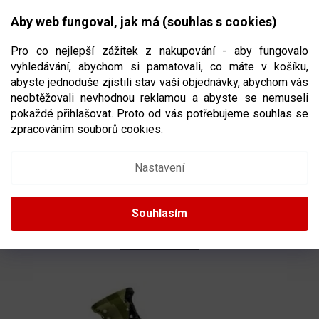
Přejít
NÁKUPNÍ
na
CZK
Aby web fungoval, jak má (souhlas s cookies)
obsah
KOŠÍK
Pro co nejlepší zážitek z nakupování - aby fungovalo
vyhledávání, abychom si pamatovali, co máte v košíku,
abyste jednoduše zjistili stav vaší objednávky, abychom vás
neobtěžovali nevhodnou reklamou a abyste se nemuseli
NÁSTAVCE A KONCOVKY
pokaždé přihlašovat. Proto od vás potřebujeme souhlas se
zpracováním souborů cookies.
Ř
A
Doporučujeme
Nejlevnější
Nejdražší
Nejprodávanější
Nastavení
Z
E
Abecedně
N
Souhlasím
Í
P
OTEVŘÍT FILTR
R
O
V
D
Ý
U
P
K
I