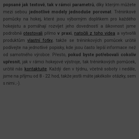
Í
popsané jak textově
,
tak v rámci parametrů
, díky kterým můžete
P
mezi sebou
jednotlivé modely jednoduše porovnat
. Tréninkové
R
pomůcky na hokej, které jsou výborným doplňkem pro každého
V
hokejistu a pomáhají rozvíjet jeho dovedností a šikovnost jsme
K
podrobně
otestovali
přímo
v praxi
,
natočili z toho videa
a vytvořili
Y
produktům
vlastní fotky
, takže se tréninkových pomůcek určitě
podívejte na jednotlivé popisky, kde jsou často lepší informace než
V
od samotného výrobce. Přesto,
pokud byste potřebovali cokoliv
Ý
upřesnit
, jak v rámci hokejové výstroje, tak tréninkových pomůcek,
P
určitě nás
kontaktujte
.
Každý den v týdnu, včetně soboty i neděle,
I
jsme na příjmu od 8 - 22 hod, takže jestli máte jakékoliv otázky, sem
S
s nimi ;-).
U