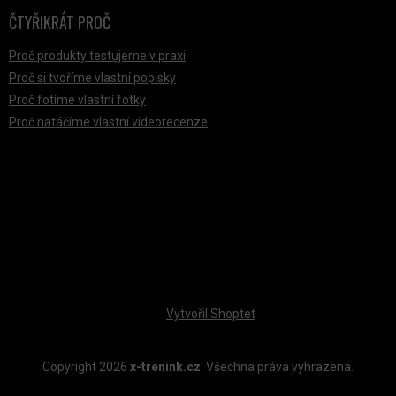
ČTYŘIKRÁT PROČ
Proč produkty testujeme v praxi
Proč si tvoříme vlastní popisky
Proč fotíme vlastní fotky
Proč natáčíme vlastní videorecenze
PŘIJÍMÁME ONLINE PLATBY
Vytvořil Shoptet
Copyright 2026
x-trenink.cz
. Všechna práva vyhrazena.