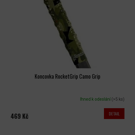
T
S
Ů
P
R
O
D
U
K
T
Ů
Koncovka RocketGrip Camo Grip
Ihned k odeslání
(>5 ks)
DETAIL
469 Kč