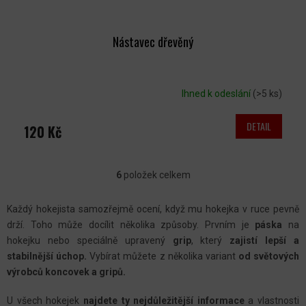
Nástavec dřevěný
Ihned k odeslání
(>5 ks)
DETAIL
120 Kč
6
položek celkem
O
V
Každý hokejista samozřejmě ocení, když mu hokejka v ruce pevně
L
drží. Toho může docílit několika způsoby. Prvním je
páska
na
Á
hokejku nebo speciálně upravený
grip
, který
zajistí lepší a
D
stabilnější úchop.
Vybírat můžete z několika variant
od světových
A
výrobců koncovek a gripů.
C
U všech hokejek
najdete ty nejdůležitější informace
a vlastnosti