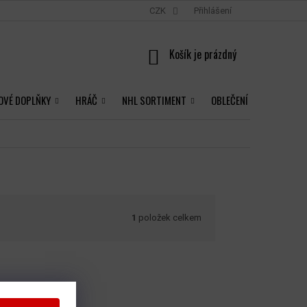
CZK
Přihlášení
NÁKUPNÍ
KOŠÍK
OVÉ DOPLŇKY
HRÁČ
NHL SORTIMENT
OBLEČENÍ
1
položek celkem