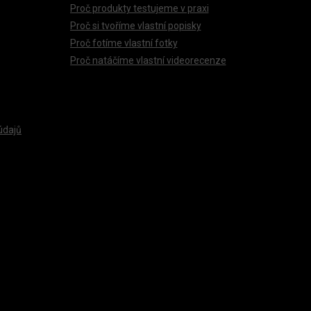
Proč produkty testujeme v praxi
Proč si tvoříme vlastní popisky
Proč fotíme vlastní fotky
Proč natáčíme vlastní videorecenze
údajů