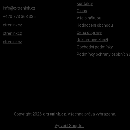
D
Kontakty
A
info
@
x-trenink.cz
O nás
C
+420 ‭773 363 335
Vše o nákupu
Í
xtreninkcz
Hodnocení obchodu
P
Cena dopravy
xtreninkcz
R
Reklamace zboží
xtreninkcz
V
Obchodní podmínky
K
Podmínky ochrany osobních 
Y
V
Ý
P
I
S
U
Copyright 2026
x-trenink.cz
. Všechna práva vyhrazena.
Vytvořil Shoptet