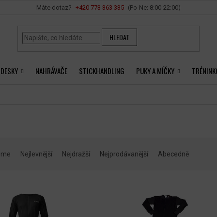
Vše o nákupu
+420 ‭773 363 335
HLEDAT
 DESKY
NAHRÁVAČE
STICKHANDLING
PUKY A MÍČKY
TRÉNINK
eme
Nejlevnější
Nejdražší
Nejprodávanější
Abecedně