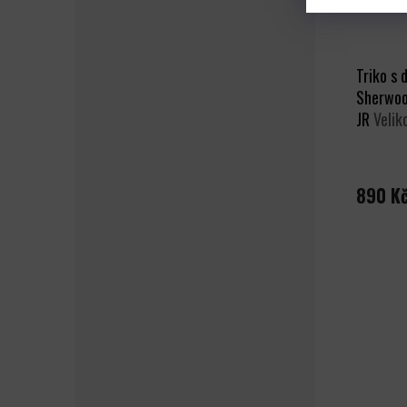
Triko s
Sherwoo
JR
Velik
890 K