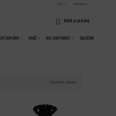
CZK
Přihlášení
NÁKUPNÍ
KOŠÍK
OVÉ DOPLŇKY
HRÁČ
NHL SORTIMENT
OBLEČENÍ
7
položek celkem