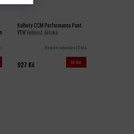
Kalhoty CCM Performance Pant
n
YTH
Velikost dětská
s)
Ihned k odeslání
(3 ks)
DETAIL
927 Kč