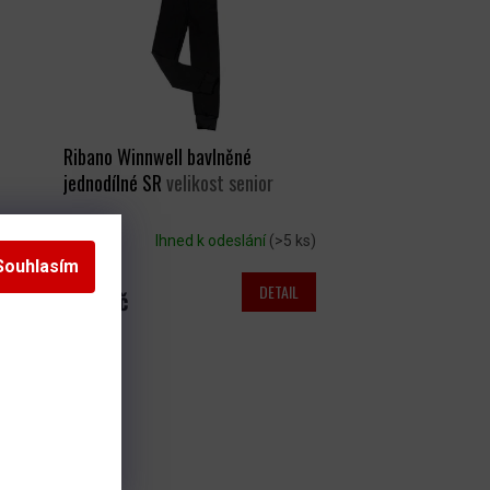
Ribano Winnwell bavlněné
jednodílné SR
velikost senior
s)
Ihned k odeslání
(>5 ks)
Souhlasím
DETAIL
549 Kč