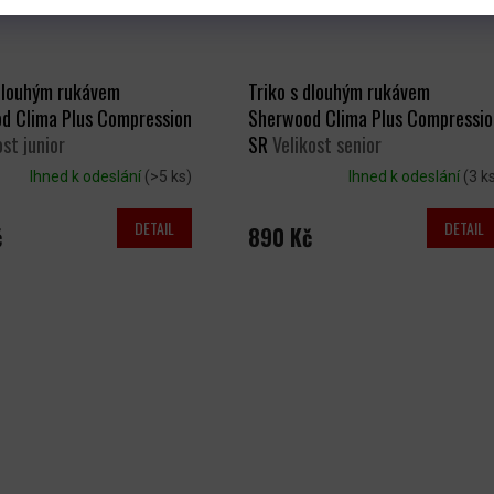
 dlouhým rukávem
Triko s dlouhým rukávem
d Clima Plus Compression
Sherwood Clima Plus Compressio
ost junior
SR
Velikost senior
Ihned k odeslání
(>5 ks)
Ihned k odeslání
(3 k
DETAIL
DETAIL
č
890 Kč