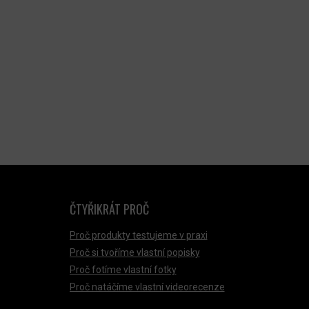
ČTYŘIKRÁT PROČ
Proč produkty testujeme v praxi
Proč si tvoříme vlastní popisky
Proč fotíme vlastní fotky
Proč natáčíme vlastní videorecenze