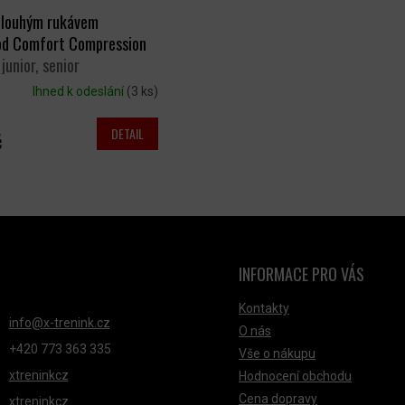
 dlouhým rukávem
d Comfort Compression
 junior, senior
Ihned k odeslání
(3 ks)
DETAIL
č
O
V
L
Á
INFORMACE PRO VÁS
NTAKT
D
Kontakty
A
info
@
x-trenink.cz
O nás
C
+420 ‭773 363 335
Vše o nákupu
Í
xtreninkcz
Hodnocení obchodu
P
Cena dopravy
xtreninkcz