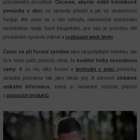
přirozeného prostředí.
Chceme, abyste viděli tréninkové
pomůcky v akci
, co opravdu přináší a jak ve skutečnosti
fungují. Ale zase se o nás nebojte, nekonečné aranžování
necháváme raději food blogerkám, pro nás je prioritou dát
produktům opravdu zabrat a
vyzkoušet jejich limity
.
Často se při focení zpotíme
jako na pořádným tréninku, ale
to k tomu patří, protože víme, že
kvalitní fotky nevzniknou
samy
. A co víc, díky focení a
testování v praxi
pomůcky
detailně poznáme tak, jako nikdo jiný. A zároveň
získáme
unikátní informace
, která si následně můžete přečíst
v
popiscích produktů
.