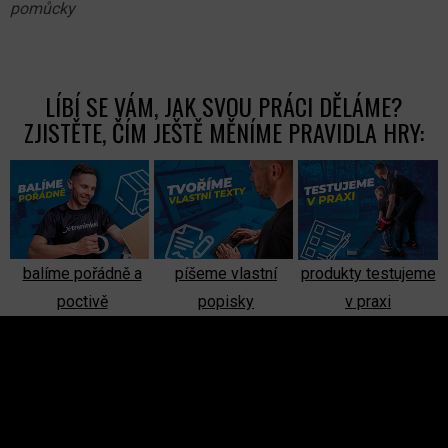
pomůcky
LÍBÍ SE VÁM, JAK SVOU PRÁCI DĚLÁME?
ZJISTĚTE, ČÍM JEŠTĚ MĚNÍME PRAVIDLA HRY:
balíme pořádně a
píšeme vlastní
produkty testujeme
poctivě
popisky
v praxi
Z
Á
P
A
INSTAGRAM
T
Í