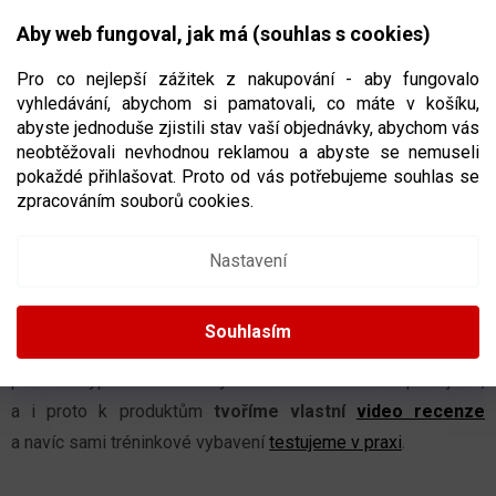
Přejít
NÁKUPNÍ
na
CZK
Aby web fungoval, jak má (souhlas s cookies)
obsah
KOŠÍK
Pro co nejlepší zážitek z nakupování - aby fungovalo
vyhledávání, abychom si pamatovali, co máte v košíku,
abyste jednoduše zjistili stav vaší objednávky, abychom vás
neobtěžovali nevhodnou reklamou a abyste se nemuseli
VÍTE, PROČ SI TRÉNINKOVÉ POMŮCKY
pokaždé přihlašovat. Proto od vás potřebujeme souhlas se
FOTÍME SAMI?
zpracováním souborů cookies.
Moc dobře si uvědomujeme, jak jsou pro vás
fotky při
Nastavení
nákupu na internetu důležité
, protože nemáte možnost si
na zboží fyzicky sáhnout. Proto
pořizujeme
vlastní
Souhlasím
fotografie z co nejvíce úhlů
, abyste dobře věděli, jak
produkt vypadá. Jenže my to děláme celkově úplně jinak,
a i proto k produktům
tvoříme vlastní
video recenze
a navíc sami tréninkové vybavení
testujeme v praxi
.