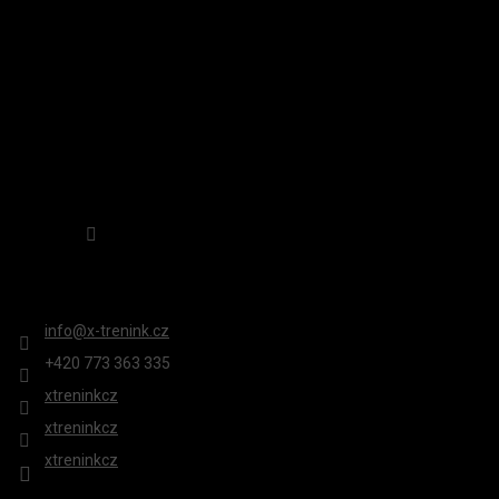
Sledovat na Instagramu
KONTAKT
info
@
x-trenink.cz
+420 ‭773 363 335
xtreninkcz
xtreninkcz
xtreninkcz