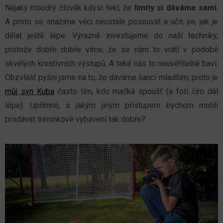
Nějaký moudrý člověk kdysi řekl, že
limity si dáváme sami
.
A proto se snažíme věci neustále posouvat a učit se, jak je
dělat ještě lépe. Výrazně investujeme do naší techniky,
protože dobře dobře víme, že se nám to vrátí v podobě
skvělých kreativních výstupů. A také nás to neuvěřitelně baví.
Obzvlášť pyšní jsme na to, že dáváme šanci mladším, proto je
můj syn Kuba
často tím, kdo mačká spoušť (a fotí čím dál
lépe). Upřímně, s jakým jiným přístupem bychom mohli
prodávat tréninkové vybavení tak dobře?