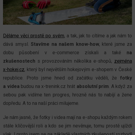
Děláme věci prostě po svém
, a tak, jak to cítíme a jak nám to
dává smysl.
Stavíme na našem know-how
, které jsme za
dobu působení v e-commerce získali a také
na
z
kušenostech
s provozováním několika e-shopů,
zejména
x-hokej.cz
, který byl největším hokejovým e-shopem v České
republice. Proto jsme hned od začátku věděli, že
fotky
a videa
budou na x-trenink.cz hrát
absolutní prim
. A když za
sebou pak vidíme ten progres, hrozně nás to nabíjí a žene
dopředu. A to na naší práci milujeme.
Je nám jasné, že fotky i videa mají na e-shopu každým rokem
stále klíčovější roli a kdo se jim nevěnuje, tomu prostě ujíždí
vlak. I proto jsem se na základě vlastních zkušeností rozhodl