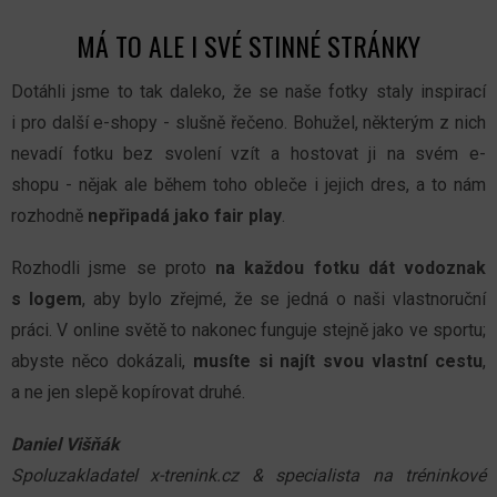
MÁ TO ALE I SVÉ STINNÉ STRÁNKY
Dotáhli jsme to tak daleko, že se naše fotky staly inspirací
i pro další e-shopy - slušně řečeno. Bohužel, některým z nich
nevadí fotku bez svolení vzít a hostovat ji na svém e-
shopu - nějak ale během toho obleče i jejich dres, a to nám
rozhodně
nepřipadá jako fair play
.
Rozhodli jsme se proto
na každou fotku dát vodoznak
s logem
, aby bylo zřejmé, že se jedná o naši vlastnoruční
práci. V online světě to nakonec funguje stejně jako ve sportu;
abyste něco dokázali,
musíte si najít svou vlastní cestu
,
a ne jen slepě kopírovat druhé.
Daniel Višňák
Spoluzakladatel x-trenink.cz & specialista na tréninkové