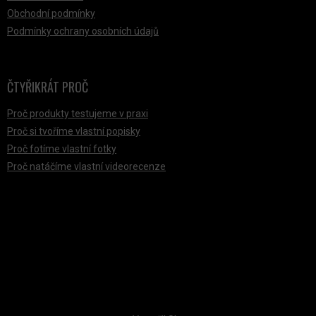
Obchodní podmínky
Podmínky ochrany osobních údajů
ČTYŘIKRÁT PROČ
Proč produkty testujeme v praxi
Proč si tvoříme vlastní popisky
Proč fotíme vlastní fotky
Proč natáčíme vlastní videorecenze
PŘIJÍMÁME ONLINE PLATBY