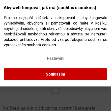
Přejít
NÁKUPNÍ
na
CZK
Aby web fungoval, jak má (souhlas s cookies)
obsah
KOŠÍK
Pro co nejlepší zážitek z nakupování - aby fungovalo
vyhledávání, abychom si pamatovali, co máte v košíku,
abyste jednoduše zjistili stav vaší objednávky, abychom vás
neobtěžovali nevhodnou reklamou a abyste se nemuseli
LÁHVE NHL
pokaždé přihlašovat. Proto od vás potřebujeme souhlas se
zpracováním souborů cookies.
Nastavení
PRODUKTY TEPRVE PŘIPRAVUJEME.
Souhlasím
Můžete se ale podívat na ostatní kategorie.