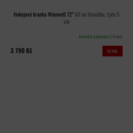
Hokejová branka Winnwell 72"
Síť na tkaničku, tyče 5
cm
Ihned k odeslání
(>5 ks)
3 790 Kč
DETAIL