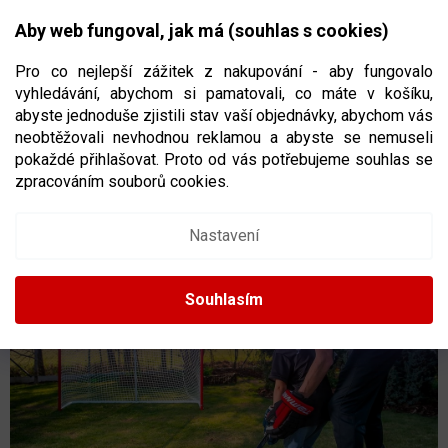
Přejít
NÁKUPNÍ
na
CZK
Aby web fungoval, jak má (souhlas s cookies)
obsah
KOŠÍK
Pro co nejlepší zážitek z nakupování - aby fungovalo
vyhledávání, abychom si pamatovali, co máte v košíku,
abyste jednoduše zjistili stav vaší objednávky, abychom vás
neobtěžovali nevhodnou reklamou a abyste se nemuseli
STŘELECKÁ A STICKHANDLING DESKA
pokaždé přihlašovat. Proto od vás potřebujeme souhlas se
SHOOTING PAD JR
100 X 50 CM
zpracováním souborů cookies.
1436
Nastavení
Souhlasím