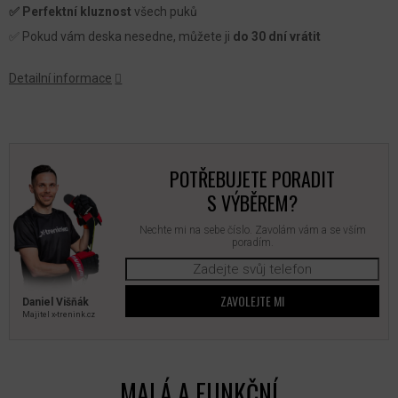
✅ Perfektní kluznost
všech puků
✅ Pokud vám deska nesedne, můžete ji
do 30 dní vrátit
Detailní informace
POTŘEBUJETE PORADIT
S VÝBĚREM?
Nechte mi na sebe číslo. Zavolám vám a se vším
poradím.
ZAVOLEJTE MI
Daniel Višňák
Majitel x‑trenink.cz
MALÁ A FUNKČNÍ