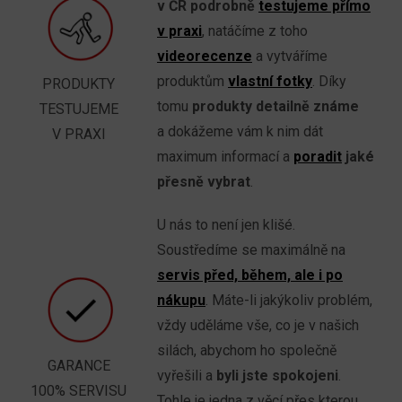
v ČR podrobně
testujeme přímo
v praxi
, natáčíme z toho
videorecenze
a vytváříme
produktům
vlastní fotky
. Díky
PRODUKTY
tomu
produkty detailně známe
TESTUJEME
a dokážeme vám k nim dát
V PRAXI
maximum informací a
poradit
jaké
přesně vybrat
.
U nás to není jen klišé.
Soustředíme se maximálně na
servis před, během, ale i po
nákupu
. Máte-li jakýkoliv problém,
vždy uděláme vše, co je v našich
silách, abychom ho společně
GARANCE
vyřešili a
byli jste spokojeni
.
100% SERVISU
Tohle je jedna z věcí přes kterou