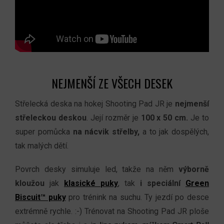
NEJMENŠÍ ZE VŠECH DESEK
Střelecká deska na hokej Shooting Pad JR je
nejmenší
střeleckou deskou
. Její rozměr je
100 x 50 cm.
Je to
super pomůcka
na nácvik střelby,
a to jak dospělých,
tak malých dětí.
Povrch desky simuluje led, takže na něm
výborně
kloužou
jak
klasické
puky
, tak
i speciální
Green
Biscuit™ puky
pro trénink na suchu. Ty jezdí po desce
extrémně rychle. :-) Trénovat na Shooting Pad JR ploše