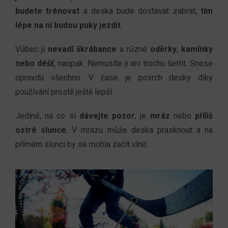
budete trénovat
a deska bude dostávat zabrat,
tím
lépe na ní budou puky jezdit
.
Vůbec ji
nevadí škrábance
a různé
oděrky
,
kamínky
nebo déšť
, naopak. Nemusíte ji ani trochu šetřit. Snese
opravdu všechno. V čase je povrch desky díky
používání prostě ještě lepší.
Jediné, na co si
dávejte pozor
, je
mráz
nebo
příliš
ostré slunce
. V mrazu může deska prasknout a na
přímém slunci by se mohla začít vlnit.