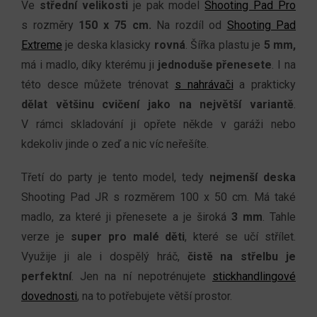
Ve
střední velikosti
je pak model
Shooting Pad Pro
s rozměry
150 x 75 cm.
Na rozdíl od
Shooting Pad
Extreme
je deska klasicky
rovná
. Šířka plastu je
5 mm,
má i madlo, díky kterému ji
jednoduše přenesete
. I na
této desce můžete trénovat
s nahrávači
a prakticky
dělat většinu cvičení jako na největší variantě
.
V rámci skladování ji opřete někde v garáži nebo
kdekoliv jinde o zeď a nic víc neřešíte.
Třetí do party je tento model, tedy
nejmenší deska
Shooting Pad JR s rozměrem 100 x 50 cm. Má také
madlo, za které ji přenesete a je široká
3 mm
. Tahle
verze je
super pro malé děti
, které se učí střílet.
Využije ji ale i dospělý hráč,
čistě na střelbu je
perfektní
. Jen na ní nepotrénujete
stickhandlingové
dovednosti
, na to potřebujete větší prostor.