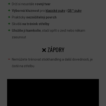
Drží si neustále
rovný tvar
Výborná kluznost
pro
klasické puky
i
GB™ puky
Prakticky
nezničitelný povrch
Skvělá
na trénink střelby
Uložíte ji kamkoliv
, stačí opřít o zeď nebo někam
zasunout
❌ ZÁPORY
Nemůžete trénovat stickhandling a další dovednosti, je
čistě na střelbu