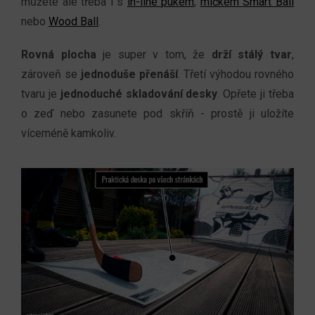
můžete ale třeba i s
in-line pukem
,
míčkem Smart Ball
nebo
Wood Ball
.
Rovná plocha
je super v tom, že
drží stálý tvar
,
zároveň se
jednoduše přenáší
. Třetí výhodou rovného
tvaru je
jednoduché skladování desky
. Opřete ji třeba
o zeď nebo zasunete pod skříň - prostě ji uložíte
víceméně kamkoliv.