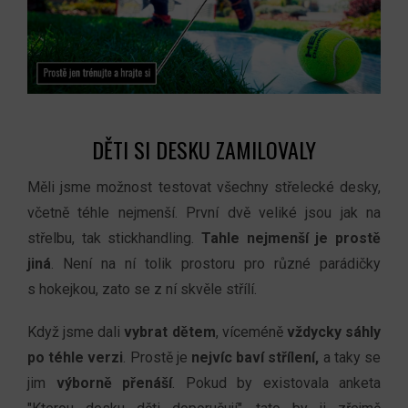
DĚTI SI DESKU ZAMILOVALY
Měli jsme možnost testovat všechny střelecké desky,
včetně téhle nejmenší. První dvě veliké jsou jak na
střelbu, tak stickhandling.
Tahle nejmenší
je prostě
jiná
. Není na ní tolik prostoru pro různé parádičky
s hokejkou, zato se z ní skvěle střílí.
Když jsme dali
vybrat dětem
, víceméně
vždycky sáhly
po téhle verzi
. Prostě je
nejvíc
baví střílení,
a taky se
jim
výborně přenáší
. Pokud by existovala anketa