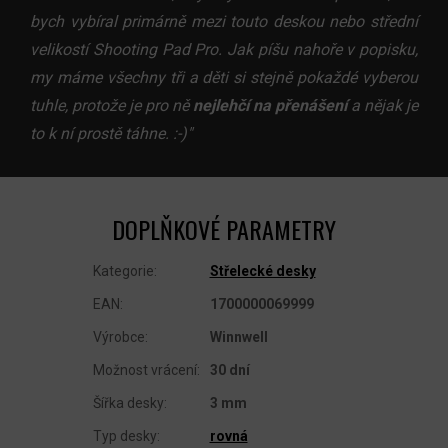
bych vybíral primárně mezi touto deskou nebo střední
velikostí Shooting Pad Pro. Jak píšu nahoře v popisku,
my máme všechny tři a děti si stejně pokaždé vyberou
tuhle, protože je pro ně
nejlehčí na přenášení
a nějak je
to k ní prostě táhne. :-)"
DOPLŇKOVÉ PARAMETRY
Kategorie
:
Střelecké desky
EAN
:
1700000069999
Výrobce
:
Winnwell
Možnost vrácení
:
30 dní
Šířka desky
:
3 mm
Typ desky
:
rovná