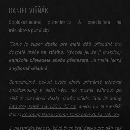
DANIEL VIŠŇÁK
Spoluzakladatel x-trenink.cz & specialista na
tréninkové pomůcky
"Tohle je
super deska pro malé děti
, případně pro
dospělé hráče
na střelbu
. Výhoda je, že ji prakticky
kamkoliv převezete anebo přenesete.
Je malá, lehká
a
výborně skladná
.
Samozřejmě, pokud byste chtěli primárně trénovat
stickhandling a další věci, tak musíte sáhnout po
větších rozměrech desky. Buďto střední řadu
Shooting
Pad Pro, která má 150 x 75 cm
anebo po té největší
desce
Shooting Pad Extreme, která měří 300 x 150 cm
.
Z vlastní zkušenosti, když bych bral desku pro děti, tak