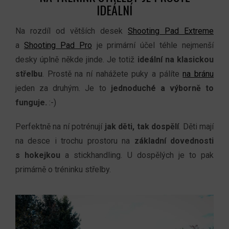
IDEÁLNÍ
Na rozdíl od větších desek
Shooting Pad Extreme
a
Shooting Pad Pro
je primární účel téhle nejmenší
desky úplně někde jinde. Je totiž
ideální na klasickou
střelbu
. Prostě na ní nahážete puky a pálíte
na bránu
jeden za druhým. Je to
jednoduché a výborně to
funguje.
:-)
Perfektně na ní potrénují
jak děti, tak dospělí
. Děti mají
na desce i trochu prostoru na
základní dovednosti
s hokejkou
a stickhandling. U dospělých je to pak
primárně o tréninku střelby.