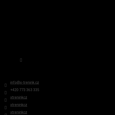
Í
Sledovat na Instagramu
KONTAKT
info
@
x-trenink.cz
+420 ‭773 363 335
xtreninkcz
xtreninkcz
xtreninkcz