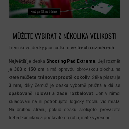
MŮŽETE VYBÍRAT Z NĚKOLIKA VELIKOSTÍ
Tréninkové desky jsou celkem
ve třech rozměrech
.
Největší
je deska
Shooting Pad Extreme
. Její rozměr
je
300 x 150 cm
a má opravdu obrovskou plochu, na
které
můžete trénovat prostě cokoliv
. Šířka plastu je
3 mm
, díky čemuž je deska výborně pružná a dá se
opakovaně rolovat a zase rozbalovat
. Jen v rámci
skladování na ní potřebujete logicky trochu víc místa.
Na druhou stranu, pokud desku srolujete, převážete
třeba tkaničkou a postavíte do rohu, máte vyřešeno.