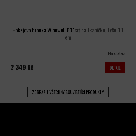
Hokejová branka Winnwell 60"
síť na tkaničku, tyče 3,1
cm
Na dotaz
2 349 Kč
DETAIL
ZOBRAZIT VŠECHNY SOUVISEJÍCÍ PRODUKTY
Z
Á
P
A
INSTAGRAM
T