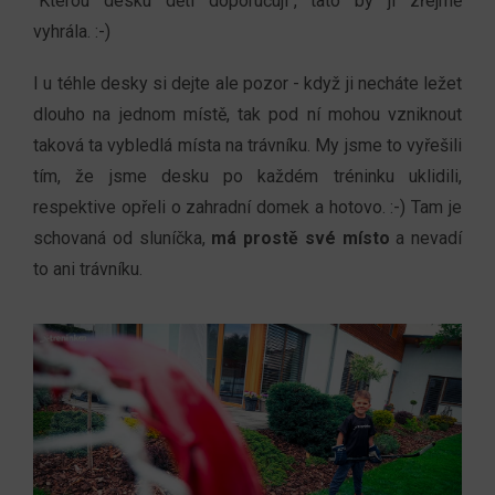
"Kterou desku děti doporučují", tato by ji zřejmě
vyhrála. :-)
I u téhle desky si dejte ale pozor - když ji necháte ležet
dlouho na jednom místě, tak pod ní mohou vzniknout
taková ta vybledlá místa na trávníku. My jsme to vyřešili
tím, že jsme desku po každém tréninku uklidili,
respektive opřeli o zahradní domek a hotovo. :-) Tam je
schovaná od sluníčka,
má prostě své místo
a nevadí
to ani trávníku.