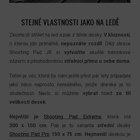
STEJNÉ VLASTNOSTI JAKO NA LEDĚ
Zkuste jít střílet na led a pak z téhle desky.
V kluznosti
,
o kterou jde primárně,
nepoznáte rozdíl
. Díky desce
Shooting Pad JR si
vytvoříte
skvělé tréninkové
zázemí a plnohodnotnou
střelnici přímo u sebe doma
.
Tohle je věc, která by nám ještě před pár lety připadala
jako něco naprosto nereálného, jenže dneska je to
skutečnost. Navíc si můžete
vybrat
hned
ze tří
velikostí desek
.
Největší je
Shooting Pad Extreme
, která má
300 x 150 cm
. Pak je tu varianta
střední
desky
Shooting Pad Pro
150 x 75 cm
.
Nejmenší
deskou je