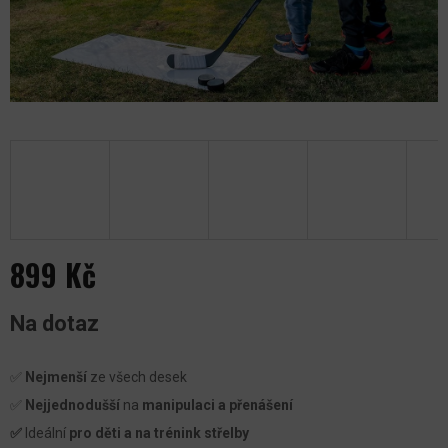
899 Kč
Měrná
Na dotaz
cena:
✅
Nejmenší
ze všech desek
✅
Nejjednodušší
na
manipulaci a přenášení
✅
Ideální
pro děti a na trénink střelby