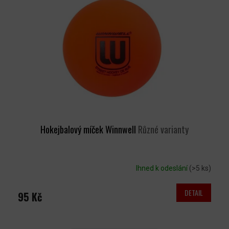
T
S
Ů
P
R
O
D
U
K
T
Ů
Hokejbalový míček Winnwell
Různé varianty
Ihned k odeslání
(>5 ks)
DETAIL
95 Kč