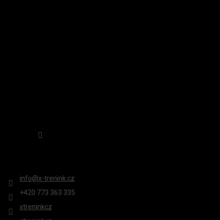
A
INSTAGRAM
T
Í
Sledovat na Instagramu
KONTAKT
info
@
x-trenink.cz
+420 ‭773 363 335
xtreninkcz