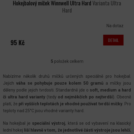
Hokejbalový míček Winnwell Ultra Hard
Varianta Ultra
Hard
Na dotaz
DETAIL
95 Kč
5
položek celkem
O
V
Nabízíme několik druhů míčků určených speciálně pro hokejbal.
L
Jejich
váha se pohybuje pouze kolem 50 gramů
a míčky jsou
Á
děleny podle jejich tvrdosti. Standardně jde o
soft, medium a hard
D
či ultra hard varianty
(tedy
od nejměkčích po nejtvrdší
). Obecně
A
platí, že
při vyšších teplotách je vhodné používat tvrdší míčky
. Pro
C
teploty nad 25
°C jsou vhodné varianty hard.
Í
Na hokejbal je
speciální výstroj
, která se od vybavení na klasický
P
lední hokej
liší hlavně v tom, že jednotlivé části výstroje jsou lehčí
,