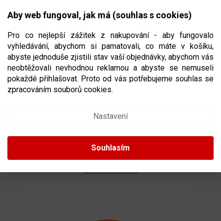
Přejít
NÁKUPNÍ
na
CZK
Aby web fungoval, jak má (souhlas s cookies)
obsah
KOŠÍK
Pro co nejlepší zážitek z nakupování - aby fungovalo
vyhledávání, abychom si pamatovali, co máte v košíku,
abyste jednoduše zjistili stav vaší objednávky, abychom vás
neobtěžovali nevhodnou reklamou a abyste se nemuseli
HOKEJBALOVÉ MÍČKY
pokaždé přihlašovat. Proto od vás potřebujeme souhlas se
zpracováním souborů cookies.
Ř
A
Doporučujeme
Nejlevnější
Nejdražší
Nejprodávanější
Nastavení
Z
E
Abecedně
N
Souhlasím
Í
P
OTEVŘÍT FILTR
R
O
V
D
Ý
U
P
K
I