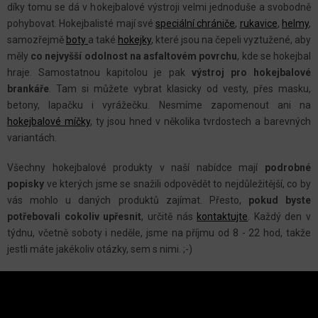
R
díky tomu se dá v hokejbalové výstroji velmi jednoduše a svobodně
V
pohybovat. Hokejbalisté mají své
speciální chrániče
,
rukavice
,
helmy
,
K
samozřejmě
boty
a také
hokejky
, které jsou na čepeli vyztužené, aby
Y
měly
co nejvyšší odolnost na asfaltovém povrchu
, kde se hokejbal
hraje. Samostatnou kapitolou je pak
výstroj pro hokejbalové
V
brankáře
. Tam si můžete vybrat klasicky od vesty, přes masku,
Ý
betony, lapačku i vyrážečku. Nesmíme zapomenout ani na
P
hokejbalové míčky
, ty jsou hned v několika tvrdostech a barevných
I
variantách.
S
U
Všechny hokejbalové produkty v naší nabídce mají
podrobné
popisky
ve kterých jsme se snažili odpovědět to nejdůležitější, co by
vás mohlo u daných produktů zajímat. Přesto,
pokud byste
potřebovali cokoliv upřesnit
, určitě nás
kontaktujte
. Každý den v
týdnu, včetně soboty i neděle, jsme na příjmu od 8 - 22 hod, takže
jestli máte jakékoliv otázky, sem s nimi. ;-)
Z
Á
P