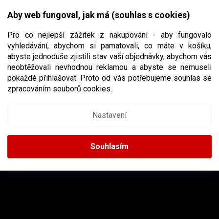
Přejít
NÁKUPNÍ
na
CZK
Aby web fungoval, jak má (souhlas s cookies)
obsah
KOŠÍK
Pro co nejlepší zážitek z nakupování - aby fungovalo
vyhledávání, abychom si pamatovali, co máte v košíku,
abyste jednoduše zjistili stav vaší objednávky, abychom vás
neobtěžovali nevhodnou reklamou a abyste se nemuseli
NIKE
pokaždé přihlašovat. Proto od vás potřebujeme souhlas se
zpracováním souborů cookies.
Nastavení
Žádné produkty značky
Nike
nebyly nalezeny...
Z
Á
Souhlasím
P
A
INSTAGRAM
T
Í