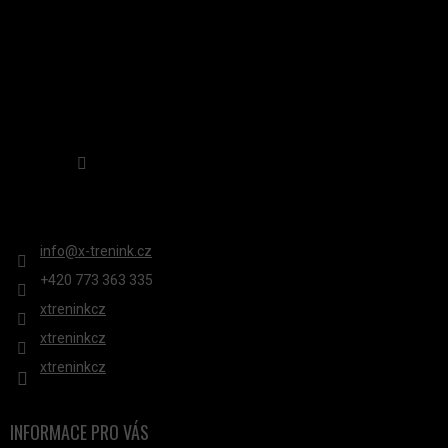
Sledovat na Instagramu
KONTAKT
info
@
x-trenink.cz
+420 ‭773 363 335
xtreninkcz
xtreninkcz
xtreninkcz
INFORMACE PRO VÁS