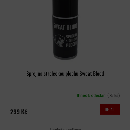
T
S
Ů
P
R
O
D
U
K
T
Ů
Sprej na střeleckou plochu Sweat Blood
Ihned k odeslání
(>5 ks)
DETAIL
299 Kč
1
položek celkem