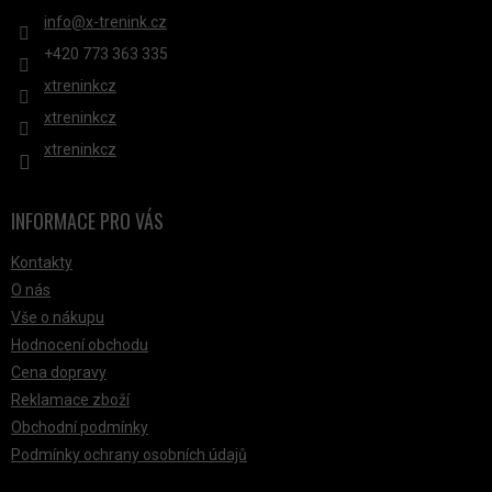
S
info
@
x-trenink.cz
U
+420 ‭773 363 335
xtreninkcz
xtreninkcz
xtreninkcz
INFORMACE PRO VÁS
Kontakty
O nás
Vše o nákupu
Hodnocení obchodu
Cena dopravy
Reklamace zboží
Obchodní podmínky
Podmínky ochrany osobních údajů