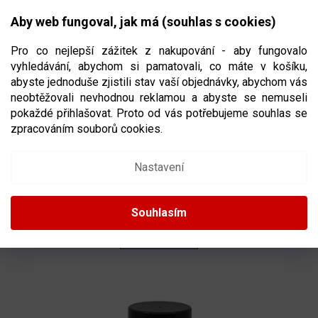
Přejít
NÁKUPNÍ
na
CZK
Aby web fungoval, jak má (souhlas s cookies)
obsah
KOŠÍK
Pro co nejlepší zážitek z nakupování - aby fungovalo
vyhledávání, abychom si pamatovali, co máte v košíku,
abyste jednoduše zjistili stav vaší objednávky, abychom vás
neobtěžovali nevhodnou reklamou a abyste se nemuseli
ÚDRŽBA
pokaždé přihlašovat. Proto od vás potřebujeme souhlas se
zpracováním souborů cookies.
Ř
A
Doporučujeme
Nejlevnější
Nejdražší
Nejprodávanější
Nastavení
Z
E
Abecedně
N
Souhlasím
Í
P
OTEVŘÍT FILTR
R
O
V
D
Ý
U
P
K
I