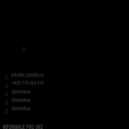
Sledovat na Instagramu
KONTAKT
info
@
x-trenink.cz
+420 ‭773 363 335
xtreninkcz
xtreninkcz
xtreninkcz
INFORMACE PRO VÁS