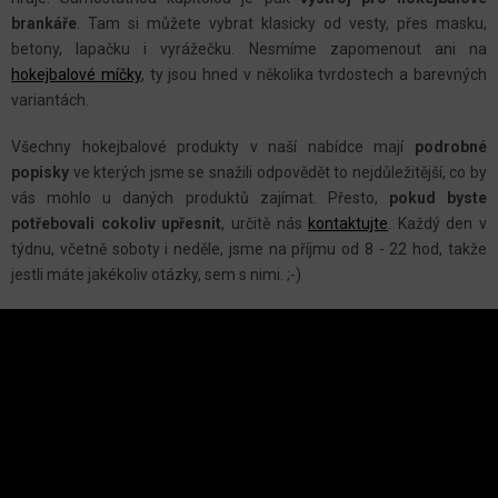
brankáře
. Tam si můžete vybrat klasicky od vesty, přes masku,
betony, lapačku i vyrážečku. Nesmíme zapomenout ani na
hokejbalové míčky
, ty jsou hned v několika tvrdostech a barevných
variantách.
Všechny hokejbalové produkty v naší nabídce mají
podrobné
popisky
ve kterých jsme se snažili odpovědět to nejdůležitější, co by
vás mohlo u daných produktů zajímat. Přesto,
pokud byste
potřebovali cokoliv upřesnit
, určitě nás
kontaktujte
. Každý den v
týdnu, včetně soboty i neděle, jsme na příjmu od 8 - 22 hod, takže
jestli máte jakékoliv otázky, sem s nimi. ;-)
Z
Á
P
A
INSTAGRAM
T
Í