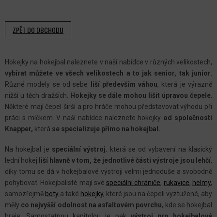
ZPĚT DO OBCHODU
Hokejky na hokejbal naleznete v naší nabídce v různých velikostech,
vybírat můžete ve všech velikostech a to jak senior, tak junior
.
Různé modely se od sebe
liší především váhou
, která je výrazně
nižší u těch dražších.
Hokejky se dále mohou lišit úpravou čepele
.
Některé mají čepel širší a pro hráče mohou představovat výhodu při
práci s míčkem. V naší nabídce naleznete hokejky
od společnosti
Knapper,
která
se specializuje přímo na hokejbal.
Na hokejbal je
speciální výstroj
, která se od vybavení na klasický
lední hokej
liší hlavně v tom, že jednotlivé části výstroje jsou lehčí
,
díky tomu se dá v hokejbalové výstroji velmi jednoduše a svobodně
pohybovat. Hokejbalisté mají své
speciální chrániče
,
rukavice
,
helmy
,
samozřejmě
boty
a také
hokejky
, které jsou na čepeli vyztužené, aby
měly
co nejvyšší odolnost na asfaltovém povrchu
, kde se hokejbal
hraje. Samostatnou kapitolou je pak
výstroj pro hokejbalové