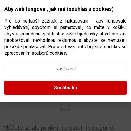
Přejít
NÁKUPNÍ
na
CZK
Aby web fungoval, jak má (souhlas s cookies)
obsah
KOŠÍK
Pro co nejlepší zážitek z nakupování - aby fungovalo
vyhledávání, abychom si pamatovali, co máte v košíku,
abyste jednoduše zjistili stav vaší objednávky, abychom vás
neobtěžovali nevhodnou reklamou a abyste se nemuseli
HOKEJKY NA HOKEJBAL
pokaždé přihlašovat. Proto od vás potřebujeme souhlas se
zpracováním souborů cookies.
Nastavení
PRODUKTY TEPRVE PŘIPRAVUJEME.
Souhlasím
Můžete se ale podívat na ostatní kategorie.