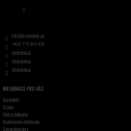
V
Sledovat na Instagramu
Ý
P
KONTAKT
I
S
info
@
x-trenink.cz
U
+420 ‭773 363 335
xtreninkcz
xtreninkcz
xtreninkcz
INFORMACE PRO VÁS
Kontakty
O nás
Vše o nákupu
Hodnocení obchodu
Cena dopravy