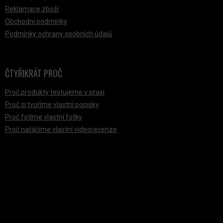
Reklamace zboží
Obchodní podmínky
Podmínky ochrany osobních údajů
ČTYŘIKRÁT PROČ
Proč produkty testujeme v praxi
Proč si tvoříme vlastní popisky
Proč fotíme vlastní fotky
Proč natáčíme vlastní videorecenze
PŘIJÍMÁME ONLINE PLATBY