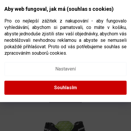
Přejít
NÁKUPNÍ
na
CZK
Aby web fungoval, jak má (souhlas s cookies)
obsah
KOŠÍK
Pro co nejlepší zážitek z nakupování - aby fungovalo
vyhledávání, abychom si pamatovali, co máte v košíku,
abyste jednoduše zjistili stav vaší objednávky, abychom vás
neobtěžovali nevhodnou reklamou a abyste se nemuseli
JUNIORSKÉ HOKEJOVÉ KALHOTY
pokaždé přihlašovat. Proto od vás potřebujeme souhlas se
zpracováním souborů cookies.
Ř
A
Doporučujeme
Nejlevnější
Nejdražší
Nejprodávanější
Nastavení
Z
E
Abecedně
N
Souhlasím
Í
P
OTEVŘÍT FILTR
R
O
V
D
Ý
U
P
K
I