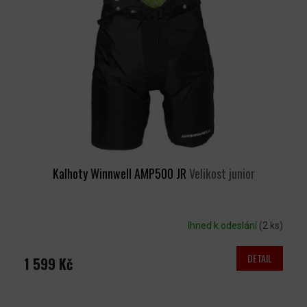
T
S
Ů
P
R
O
D
U
K
T
Ů
Kalhoty Winnwell AMP500 JR
Velikost junior
Ihned k odeslání
(2 ks)
DETAIL
1 599 Kč