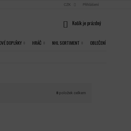
CZK
Přihlášení
NÁKUPNÍ
KOŠÍK
OVÉ DOPLŇKY
HRÁČ
NHL SORTIMENT
OBLEČENÍ
8
položek celkem