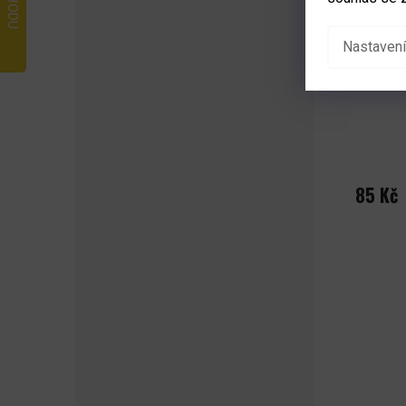
Nastavení
Utahova
85 Kč