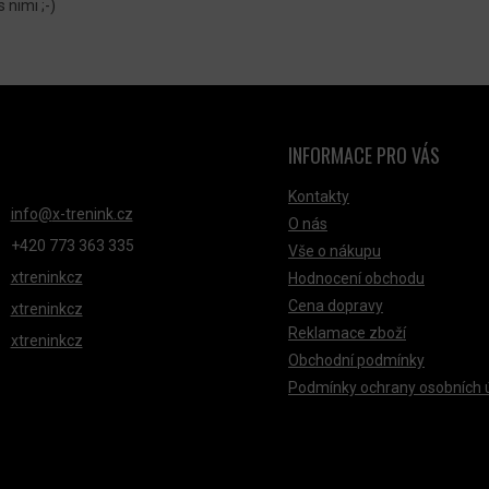
R
 nimi ;-)
V
K
Y
V
Ý
INFORMACE PRO VÁS
NTAKT
P
Kontakty
I
info
@
x-trenink.cz
O nás
S
+420 ‭773 363 335
Vše o nákupu
U
xtreninkcz
Hodnocení obchodu
Cena dopravy
xtreninkcz
Reklamace zboží
xtreninkcz
Obchodní podmínky
Podmínky ochrany osobních 