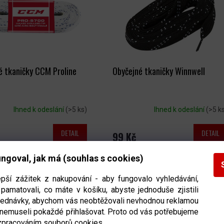
é tkaničky CCM Proline
Obyčejné tkaničky Winnwell
Ihned k odeslání
(>5 ks)
Ihned k odeslání
(>5 k
DETAIL
DETAIL
99 Kč
ngoval, jak má (souhlas s cookies)
epší zážitek z nakupování - aby fungovalo vyhledávání,
pamatovali, co máte v košíku, abyste jednoduše zjistili
bjednávky, abychom vás neobtěžovali nevhodnou reklamou
 nemuseli pokaždé přihlašovat. Proto od vás potřebujeme
zpracováním souborů cookies.