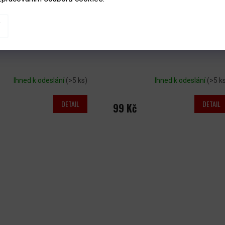
č na tkaničky Base
Voskované tkaničky Winnwell
Ihned k odeslání
(>5 ks)
Ihned k odeslání
(>5 k
DETAIL
DETAIL
99 Kč