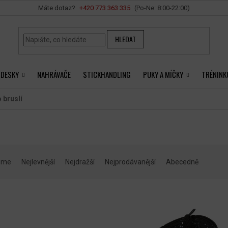
Vše o nákupu
+420 ‭773 363 335
HLEDAT
 DESKY
NAHRÁVAČE
STICKHANDLING
PUKY A MÍČKY
TRÉNINK
 bruslí
eme
Nejlevnější
Nejdražší
Nejprodávanější
Abecedně