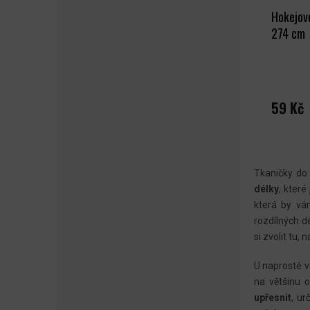
Hokejov
274 cm
59 Kč
Tkaničky do 
délky
, které
která by vá
rozdílných d
si zvolit tu, n
U naprosté v
na většinu o
upřesnit
, ur