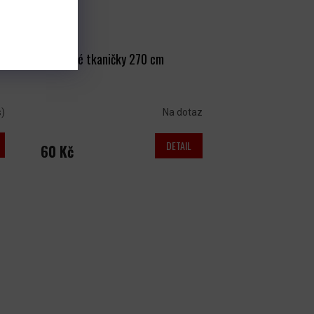
Hokejové tkaničky 270 cm
s)
Na dotaz
DETAIL
60 Kč