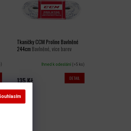
Tkaničky CCM Proline Bavlněné
244cm
Bavlněné, více barev
s)
Ihned k odeslání
(>5 ks)
DETAIL
135 Kč
Souhlasím