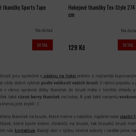
é tkaničky Sports Tape
Hokejové tkaničky Tex-Style 274
cm
Na dotaz
Na dot
DETAIL
DETAIL
129 Kč
O
V
bruslí jsou společně s
páskou na hokej
jedním z nejčastěji kupovaný
L
 je vždy dobré vybírat
podle velikosti vašich bruslí
. V rámci popisku u
m v rámci správné délky tkaniček do bruslí měla v tomhle ohledu 
Á
élek také
různé barvy tkaniček
na hokej. A pak také variantu
voskovo
D
a kterou jste zvyklí ;-)
A
C
ětšiny tkaniček na brusle, které máme v nabídce, najdete naše
vlastní 
Í
tázek, které byste kolem chráničů na brusle, tak brousků bruslí moh
P
čitě nás
kontaktuje
.
Každý den v týdnu včetně soboty i neděle jsme na 