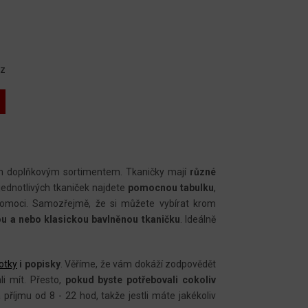
az
m doplňkovým sortimentem. Tkaničky mají
různé
 jednotlivých tkaniček najdete
pomocnou tabulku
,
pomoci. Samozřejmě, že si můžete vybírat krom
u a nebo klasickou bavlněnou tkaničku
. Ideálně
fotky
i popisky
. Věříme, že vám dokáží zodpovědět
li mít. Přesto,
pokud byste potřebovali cokoliv
příjmu od 8 - 22 hod, takže jestli máte jakékoliv