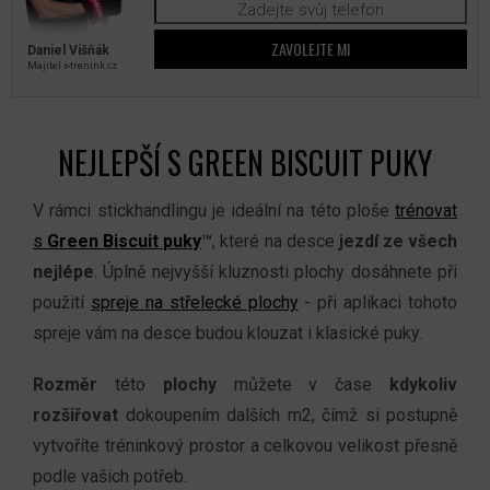
ZAVOLEJTE MI
Daniel Višňák
Majitel x‑trenink.cz
NEJLEPŠÍ S GREEN BISCUIT PUKY
V rámci stickhandlingu je ideální na této ploše
trénovat
s
Green Biscuit puky
™
, které na desce
jezdí ze všech
nejlépe
. Úplně nejvyšší kluznosti plochy dosáhnete při
použití
spreje na střelecké plochy
- při aplikaci tohoto
spreje vám na desce budou klouzat i klasické puky.
Rozměr
této
plochy
můžete v čase
kdykoliv
rozšiřovat
dokoupením dalších m2, čímž si postupně
vytvoříte tréninkový prostor a celkovou velikost přesně
podle vašich potřeb.