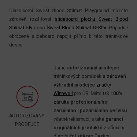
Dlaždicemi Sweat Blood Stilmat Playground můžete
zároveň rozšiřovat
slideboard plochu Sweat Blood
Stilmat Fly
nebo
Sweat Blood Stilmat G-Star
. Případně
obráceně slideboard napojit přímo k této tréninkové
desce
Jsme
autorizovaný prodejce
tréninkových pomůcek
a zároveň
výhradní prodejce
značky
Winnwell
pro ČR. Máte tak
100%
záruku profesionálního
záručního i pozáručního servisu
AUTORIZOVANÝ
včetně reklamací, a také
garanci
PRODEJCE
originálních produktů
z oficiální
distribuční sítě pro Českou