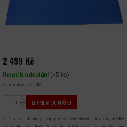
2 499 Kč
Měrná
Ihned k odeslání
(>5 ks)
cena:
Doručíme do:
7.8.2026
PŘIDAT DO KOŠÍKU
Další verze off ice plochy pro zlepšení šikovnosti rukou, střelby
a kontroly puku. Plocha Sweat Blood Stilmat Playground obsahuje