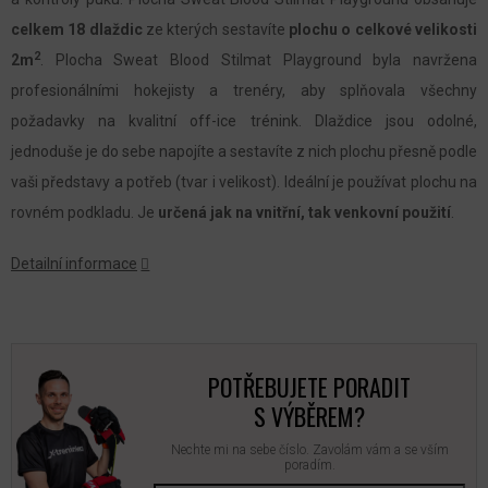
celkem 18 dlaždic
ze kterých sestavíte
plochu o celkové velikosti
2
2m
. Plocha Sweat Blood Stilmat Playground byla navržena
profesionálními hokejisty a trenéry, aby splňovala všechny
požadavky na kvalitní off-ice trénink. Dlaždice jsou odolné,
jednoduše je do sebe napojíte a sestavíte z nich plochu přesně podle
vaši představy a potřeb (tvar i velikost). Ideální je používat plochu na
rovném podkladu. Je
určená jak na vnitřní, tak venkovní použití
.
Detailní informace
POTŘEBUJETE PORADIT
S VÝBĚREM?
Nechte mi na sebe číslo. Zavolám vám a se vším
poradím.