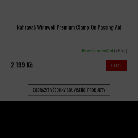
Nahrávač Winnwell Premium Clamp-On Passing Aid
Ihned k odeslání
(>5 ks)
2 199 Kč
DETAIL
ZOBRAZIT VŠECHNY SOUVISEJÍCÍ PRODUKTY
Z
Á
P
A
INSTAGRAM
T