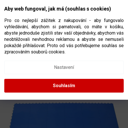
Přejít
NÁKUPNÍ
na
CZK
Aby web fungoval, jak má (souhlas s cookies)
obsah
KOŠÍK
Pro co nejlepší zážitek z nakupování - aby fungovalo
vyhledávání, abychom si pamatovali, co máte v košíku,
abyste jednoduše zjistili stav vaší objednávky, abychom vás
neobtěžovali nevhodnou reklamou a abyste se nemuseli
STŘELECKÁ A STICKHANDLING PLOCHA
pokaždé přihlašovat. Proto od vás potřebujeme souhlas se
SWEAT BLOOD STILMAT PLAYGROUND
zpracováním souborů cookies.
ROZMĚR 2M² (DLAŽDICE 33 X 33 CM,
18KS)
Nastavení
89811/97528
Souhlasím