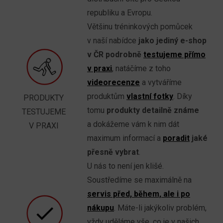
republiku a Evropu.
Většinu tréninkových pomůcek
v naší nabídce
jako jediný e-shop
v ČR podrobně
testujeme přímo
v praxi
, natáčíme z toho
videorecenze
a vytváříme
produktům
vlastní fotky
. Díky
PRODUKTY
tomu
produkty detailně známe
TESTUJEME
a dokážeme vám k nim dát
V PRAXI
maximum informací a
poradit
jaké
přesně vybrat
.
U nás to není jen klišé.
Soustředíme se maximálně na
servis před, během, ale i po
nákupu
. Máte-li jakýkoliv problém,
vždy uděláme vše, co je v našich