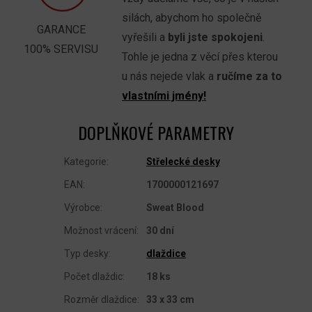
silách, abychom ho společně
GARANCE
vyřešili a
byli jste spokojeni
.
100% SERVISU
Tohle je jedna z věcí přes kterou
u nás nejede vlak a
ručíme za to
vlastními jmény!
DOPLŇKOVÉ PARAMETRY
Kategorie
:
Střelecké desky
EAN
:
1700000121697
Výrobce
:
Sweat Blood
Možnost vrácení
:
30 dní
Typ desky
:
dlaždice
Počet dlaždic
:
18 ks
Rozměr dlaždice
:
33 x 33 cm