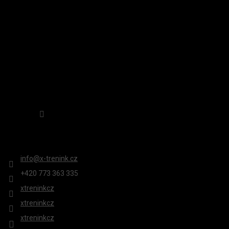
Í
Sledovat na Instagramu
KONTAKT
info
@
x-trenink.cz
+420 ‭773 363 335
xtreninkcz
xtreninkcz
xtreninkcz