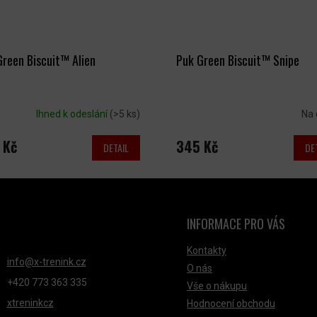
reen Biscuit™ Alien
Puk Green Biscuit™ Snipe
Ihned k odeslání
(>5 ks)
Na 
 Kč
345 Kč
DETAIL
DE
INFORMACE PRO VÁS
NTAKT
Kontakty
info
@
x-trenink.cz
O nás
+420 ‭773 363 335
Vše o nákupu
xtreninkcz
Hodnocení obchodu