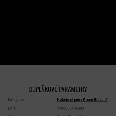
DOPLŇKOVÉ PARAMETRY
Kategorie
:
Hokejové puky Green Biscuit™
EAN
:
1700000102443