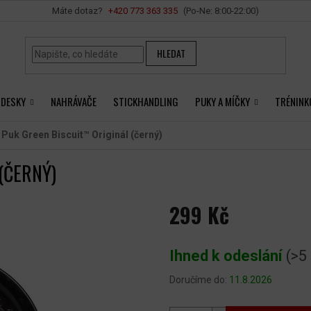
Vše o nákupu
+420 ‭773 363 335
HLEDAT
 DESKY
NAHRÁVAČE
STICKHANDLING
PUKY A MÍČKY
TRÉNINK
Puk Green Biscuit™ Originál (černý)
(ČERNÝ)
299 Kč
Měrná
cena:
Ihned k odeslání
(>5
Doručíme do:
11.8.2026