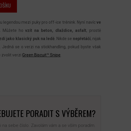
OŠÍKU
u legendou mezi puky pro off-ice trénink. Nyní navíc
ve
.
Můžete ho
vzít na beton, dlaždice, asfalt
, prostě
zdí jako klasický puk na ledě
. Nikde se
nepřetáčí
, nijak
. Jedná se o verzi na stickhandling, pokud byste však
e zvolit verzi
Green Biscuit™ Snipe
.
BUJETE PORADIT S VÝBĚREM?
 na sebe číslo. Zavolám vám a se vším poradím.