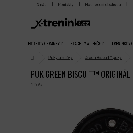
Přejít
O nás
Kontakty
Hodnocení obchodu
na
obsah
HOKEJOVÉ BRANKY
PLACHTY A TERČE
TRÉNINKOVÉ
Domů
Puky a míčky
Green Biscuit™ puky
PUK GREEN BISCUIT™ ORIGINÁL 
41993