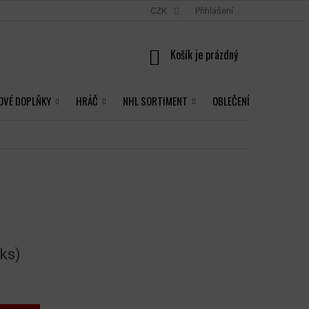
CZK
Přihlášení
NÁKUPNÍ
KOŠÍK
OVÉ DOPLŇKY
HRÁČ
NHL SORTIMENT
OBLEČENÍ
 ks)