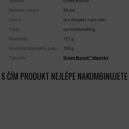
Výrobce
:
Green Biscuit™
Možnost vrácení
:
30 dní
Určení
:
pro dospělé + pro děti
Verze
:
na stickhandling
Hmotnost
:
121 g
Hmotnost klasického puku
:
158 g
Typ puku
:
Green Biscuit™ klasický