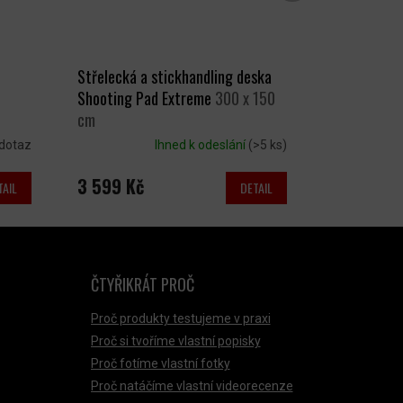
Střelecká a stickhandling deska
Shooting Pad Extreme
300 x 150
cm
dotaz
Ihned k odeslání
(>5 ks)
3 599 Kč
TAIL
DETAIL
ČTYŘIKRÁT PROČ
Proč produkty testujeme v praxi
Proč si tvoříme vlastní popisky
Proč fotíme vlastní fotky
Proč natáčíme vlastní videorecenze