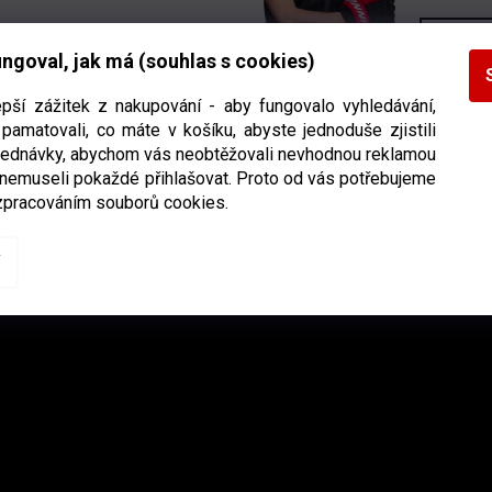
ngoval, jak má (souhlas s cookies)
Daniel Višňák
Majitel x‑trenink.cz
epší zážitek z nakupování - aby fungovalo vyhledávání,
pamatovali, co máte v košíku, abyste jednoduše zjistili
bjednávky, abychom vás neobtěžovali nevhodnou reklamou
 nemuseli pokaždé přihlašovat. Proto od vás potřebujeme
zpracováním souborů cookies.