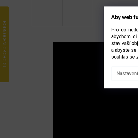
Aby web fu
Pro co nejl
abychom si 
stav vaší o
a abyste se
souhlas se 
Nastavení