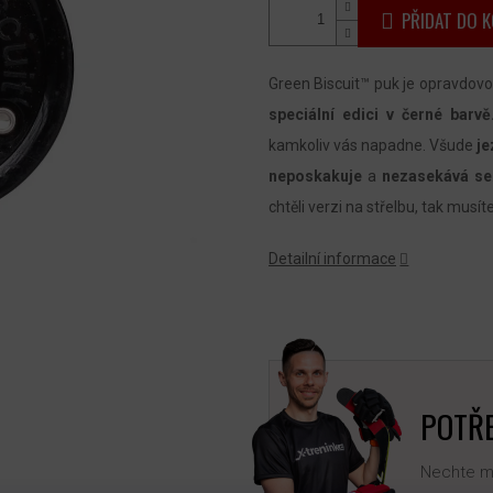
PŘIDAT DO K
Green Biscuit™ puk je opravdovo
speciální edici v černé barvě
kamkoliv vás napadne. Všude
je
neposkakuje
a
nezasekává se
chtěli verzi na střelbu, tak musít
Detailní informace
POTŘE
Nechte mi