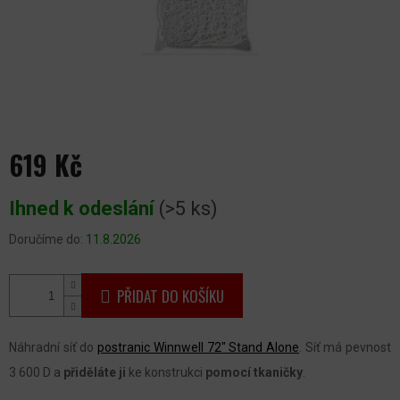
619 Kč
Měrná
Ihned k odeslání
(>5 ks)
cena:
Doručíme do:
11.8.2026
PŘIDAT DO KOŠÍKU
Náhradní síť do
postranic Winnwell 72" Stand Alone
. Síť má pevnost
3 600 D a
přiděláte ji
ke konstrukci
pomocí tkaničky
.