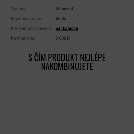
Výrobce
:
Winnwell
Možnost vrácení
:
60 dní
Přidělání sítě k brance
:
na tkaničku
Pevnost sítě
:
3 600 D