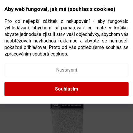
Přejít
NÁKUPNÍ
na
CZK
Aby web fungoval, jak má (souhlas s cookies)
obsah
KOŠÍK
Pro co nejlepší zážitek z nakupování - aby fungovalo
vyhledávání, abychom si pamatovali, co máte v košíku,
abyste jednoduše zjistili stav vaší objednávky, abychom vás
neobtěžovali nevhodnou reklamou a abyste se nemuseli
NÁHRADNÍ SÍŤ DO POSTRANNÍ SÍTĚ
pokaždé přihlašovat. Proto od vás potřebujeme souhlas se
WINNWELL 72"
STAND ALONE, BĚŽNÁ
zpracováním souborů cookies.
PEVNOST
Nastavení
99982
Souhlasím