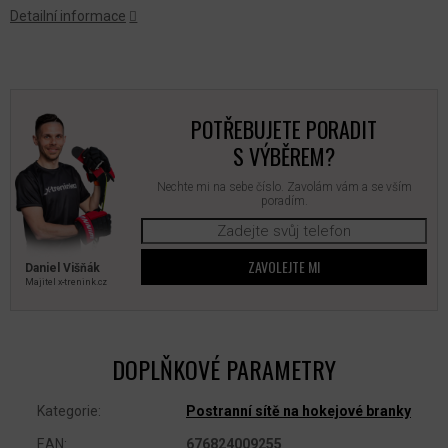
Detailní informace
POTŘEBUJETE PORADIT
S VÝBĚREM?
Nechte mi na sebe číslo. Zavolám vám a se vším
poradím.
ZAVOLEJTE MI
Daniel Višňák
Majitel x‑trenink.cz
DOPLŇKOVÉ PARAMETRY
Kategorie
:
Postranní sítě na hokejové branky
EAN
:
676824009255