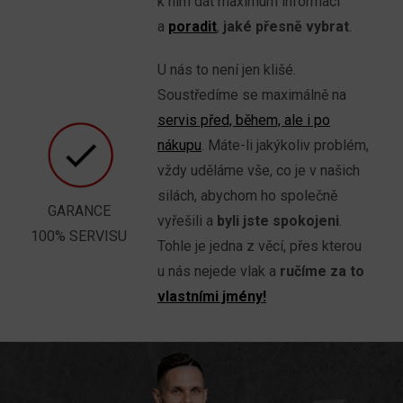
k nim dát maximum informací
a
poradit
,
jaké přesně vybrat
.
U nás to není jen klišé.
Soustředíme se maximálně na
servis před, během, ale i po
nákupu
. Máte-li jakýkoliv problém,
vždy uděláme vše, co je v našich
silách, abychom ho společně
GARANCE
vyřešili a
byli jste spokojeni
.
100% SERVISU
Tohle je jedna z věcí, přes kterou
u nás nejede vlak a
ručíme za to
vlastními jmény!