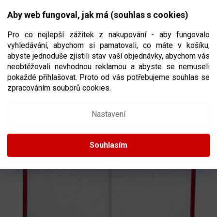
Přejít
NÁKUPNÍ
na
CZK
Aby web fungoval, jak má (souhlas s cookies)
obsah
KOŠÍK
Pro co nejlepší zážitek z nakupování - aby fungovalo
vyhledávání, abychom si pamatovali, co máte v košíku,
abyste jednoduše zjistili stav vaší objednávky, abychom vás
neobtěžovali nevhodnou reklamou a abyste se nemuseli
HOKEJOVÁ BRANKA WINNWELL 72"
SÍŤ
pokaždé přihlašovat. Proto od vás potřebujeme souhlas se
NA TKANIČKU, TYČE 3,8 CM
zpracováním souborů cookies.
12806
Nastavení
Souhlasím