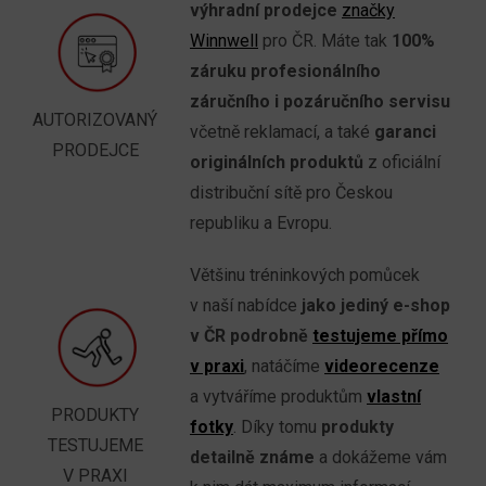
výhradní prodejce
značky
Winnwell
pro ČR. Máte tak
100%
záruku profesionálního
záručního i pozáručního servisu
AUTORIZOVANÝ
včetně reklamací, a také
garanci
PRODEJCE
originálních produktů
z oficiální
distribuční sítě pro Českou
republiku a Evropu.
Většinu tréninkových pomůcek
v naší nabídce
jako jediný e-shop
v ČR podrobně
testujeme přímo
v praxi
, natáčíme
videorecenze
a vytváříme produktům
vlastní
PRODUKTY
fotky
. Díky tomu
produkty
TESTUJEME
detailně známe
a dokážeme vám
V PRAXI