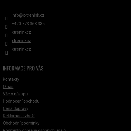
KONTAKT
info
@
x-trenink.cz
+420 ‭773 363 335
xtreninkcz
xtreninkcz
xtreninkcz
INFORMACE PRO VÁS
Kontakty
O nás
Vše o nákupu
Hodnocení obchodu
Cena dopravy
Reklamace zboží
Obchodní podmínky
Podmínky ochrany osobních údajů