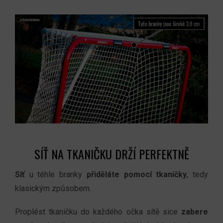
SÍŤ NA TKANIČKU DRŽÍ PERFEKTNĚ
Síť
u téhle branky
přiděláte
pomocí tkaničky
, tedy
klasickým způsobem.
Proplést tkaničku do každého očka sítě sice
zabere