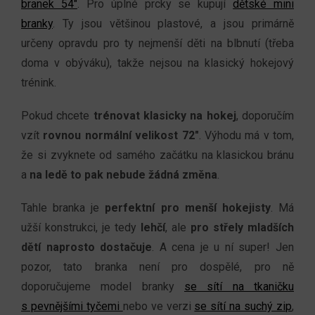
branek 54"
. Pro úplné prcky se kupují
dětské mini
branky
. Ty jsou většinou plastové, a jsou primárně
určeny opravdu pro ty nejmenší děti na blbnutí (třeba
doma v obýváku), takže nejsou na klasický hokejový
trénink.
Pokud chcete
trénovat klasicky na hokej
, doporučím
vzít
rovnou normální velikost 72"
. Výhodu má v tom,
že si zvyknete od samého začátku na klasickou bránu
a
na ledě to pak nebude žádná změna
.
Tahle branka je
perfektní pro menší hokejisty
. Má
užší konstrukci, je tedy
lehčí
, ale
pro střely mladších
dětí naprosto dostačuje
. A cena je u ní super! Jen
pozor, tato branka není pro dospělé, pro ně
doporučujeme model branky
se sítí na tkaničku
s pevnějšími tyčemi
nebo ve verzi
se sítí na suchý zip
,