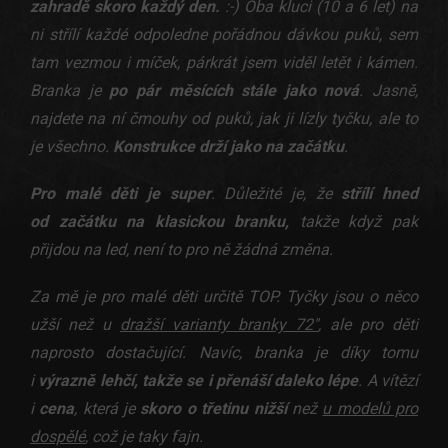
zahradě skoro každý den.
:-) Oba kluci (10 a 6 let) na
ni střílí každé odpoledne pořádnou dávkou puků, sem
tam vezmou i míček, párkrát jsem viděl letět i kámen.
Branka je
po pár měsících stále jako nová
. Jasně,
najdete na ní čmouhy od puků, jak ji lízly tyčku, ale to
je všechno.
Konstrukce drží jako na začátku
.
Pro malé děti je super
. Důležité je, že
střílí hned
od začátku na klasickou branku,
takže když pak
přijdou na led, není to pro ně žádná změna.
Za mě je pro malé děti určitě TOP. Tyčky jsou o něco
užší než u
dražší varianty branky 72"
, ale pro děti
naprosto dostačující. Navíc, branka je díky tomu
i
výrazně lehčí, takže se i přenáší daleko lépe
. A vítězí
i
cena
, která je
skoro o třetinu nižší
než
u modelů pro
dospělé
, což je taky fajn.