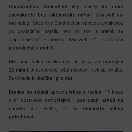
Construction
.
Jednotlivé díly
branky
do sebe
zacvaknete bez jakéhokoliv nářadí
. Winnwell má
technologii Snap Clip Construction opravdu vymakanou
do posledního detailu, není to jako u branek ze
"supermarketu". S
brankou Winnwell
72" je skládání
jednoduché a
rychlé
.
My jsme celou branku dali do kupy za
necelých
20 minut
. A
napodruhé ještě mnohem rychleji. Uvidíte,
že to bude
brnkačka i pro vás.
Branka se skládá
opravdu
lehce a rychle
. Při koupi
k
ní dostanete samozřejmě i
podrobný návod na
složení
, ale uvidíte, že ho
nebudete vůbec
potřebovat
.