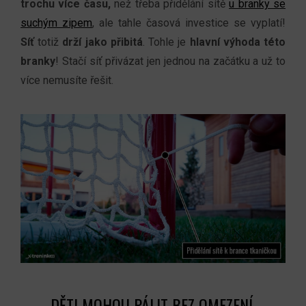
trochu více času,
než třeba přidělání sítě
u branky se
suchým zipem
, ale tahle časová investice se vyplatí!
Síť
totiž
drží jako přibitá
. Tohle je
hlavní výhoda této
branky
! Stačí síť přivázat jen jednou na začátku a už to
více nemusíte řešit.
DĚTI MOHOU PÁLIT BEZ OMEZENÍ,