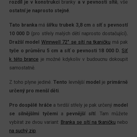
rozdíl je v konstrukci
branky
a v pevnosti sítě
, vše
ostatní je naprosto stejné
.
Tato branka
má
šířku trubek 3
,8
cm
a
síť s pevností
10
000
D
(pro střely malých dětí naprosto dostačující)
.
Dražší model
Winnwell 72" se sítí na tkaničku
má pak
tyče o průměru 5 cm a s
íť o pevnosti 18 000 D.
Síť
k této brance
je možné kdykoliv v budoucnu dokoupit
samostatně.
Z toho plyne jediné.
Tento
levnější
model
je
primárně
určený pro menší děti
.
Pro dospělé hráče
a tvrdší střely je pak určený
model
se silnějšími tyčemi
a
pevnější sítí
. Tam můžete
vybírat ze dvou variant:
Branka se sítí na tkaničku
nebo
na suchý zip
.