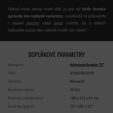
Pokud máte doma malé děti, je pro ně
tahle branka
opravdu tou nejlepší variantou
. A pokud k ní dokoupíte
i nějaké
plachty
nebo
terče
, uvidíte, že o dětech
nebudete každý den několik hodin ani vědět."
DOPLŇKOVÉ PARAMETRY
Kategorie
:
Hokejové branky 72"
EAN
:
676824022995
Výrobce
:
Winnwell
Možnost vrácení
:
30 dní
Rozměry (centimetry)
:
183 x 122 x 81 cm
Rozměry (palce)
:
72” x 48” x 32”