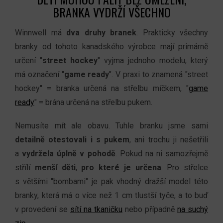
BRANKA VYDRŽÍ VŠECHNO
Winnwell má
dva druhy branek
. Prakticky všechny
branky od tohoto kanadského výrobce mají primárně
určení "
street hockey
" vyjma jednoho modelu, který
má označení "
game ready
". V praxi to znamená "street
hockey" = branka určená na střelbu míčkem, "
game
ready
" = brána určená na střelbu pukem.
Nemusíte mít ale obavu. Tuhle branku jsme sami
detailně otestovali i s pukem
, ani trochu ji nešetřili
a
vydržela
úplně v pohodě
. Pokud na ni samozřejmě
střílí
menší děti
,
pro které je určena
. Pro střelce
s většími "bombami" je pak vhodný dražší model této
branky, která má o více než 1
cm tlustší tyče, a
to buď
v
provedení se
sítí na tkaničku
nebo případně
na suchý