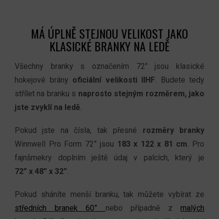
MÁ ÚPLNĚ STEJNOU VELIKOST JAKO
KLASICKÉ BRANKY NA LEDĚ
Všechny branky s označením 72" jsou klasické
hokejové brány
oficiální velikosti IIHF
. Budete tedy
střílet na branku s
naprosto stejným rozměrem, jako
jste zvyklí na ledě
.
Pokud jste na čísla, tak přesné
rozměry branky
Winnwell Pro Form 72” jsou
183 x 122 x 81 cm
. Pro
fajnšmekry doplním ještě údaj v palcích, který je
72” x 48” x 32”
.
Pokud sháníte menší branku, tak můžete vybírat ze
středních branek 60”
nebo případně z
malých