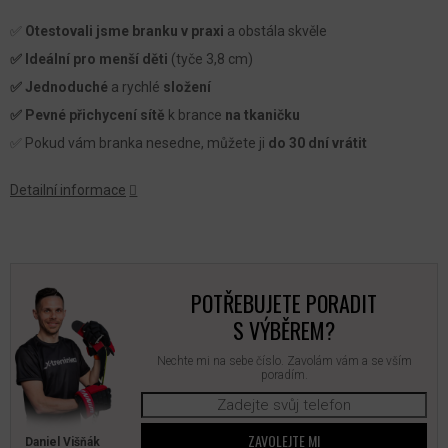
✅
Otestovali jsme branku v praxi
a obstála skvěle
✅ Ideální pro menší děti
(tyče 3,8 cm)
✅ J
ednoduché
a rychlé
složení
✅ Pevné přichycení sítě
k brance
na tkaničku
✅ Pokud vám branka nesedne, můžete ji
do 30 dní vrátit
Detailní informace
POTŘEBUJETE PORADIT
S VÝBĚREM?
Nechte mi na sebe číslo. Zavolám vám a se vším
poradím.
ZAVOLEJTE MI
Daniel Višňák