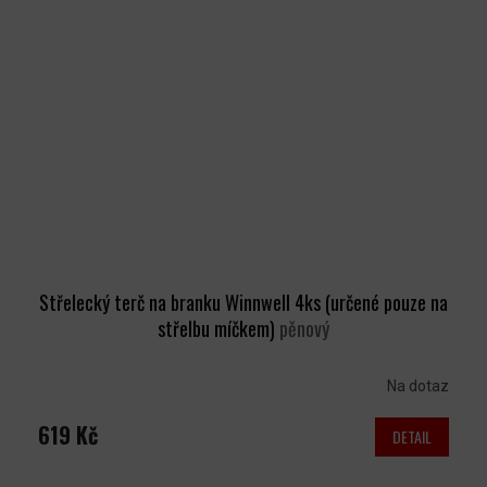
Střelecký terč na branku Winnwell 4ks (určené pouze na
střelbu míčkem)
pěnový
Na dotaz
619 Kč
DETAIL