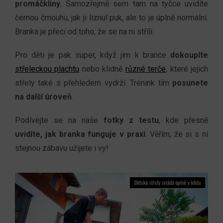
promáčkliny
. Samozřejmě sem tam na tyčce uvidíte
černou čmouhu, jak ji líznul puk, ale to je úplně normální.
Branka je přeci od toho, že se na ni střílí.
Pro děti je pak super, když jim k brance
dokoupíte
střeleckou plachtu
nebo klidně
různé terče
, které jejich
střely také s přehledem vydrží. Trénink tím
posunete
na další úroveň
.
Podívejte se na naše
fotky z testu
, kde přesně
uvidíte, jak branka funguje v praxi
. Věřím, že si s ní
stejnou zábavu užijete i vy!