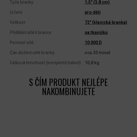
Tyče branky
:
1,5" (3,8 cm)
Určení
:
pro děti
Velikost
:
72" (klasická branka)
Přidělání sítě k brance
:
na tkaničku
Pevnost sítě
:
10 000 D
Čas složení celé branky
:
cca 20 minut
Celková hmotnost (kompletní balení)
:
10,8 kg