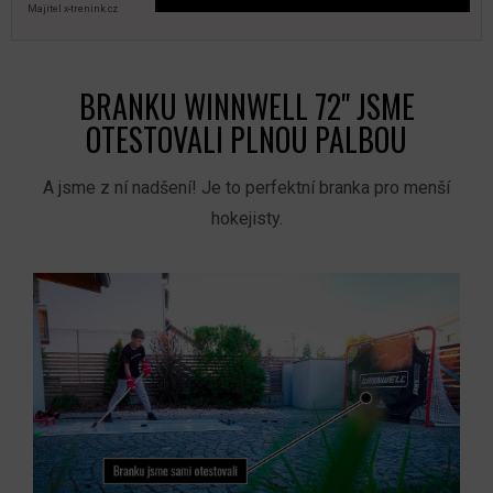
Majitel x‑trenink.cz
BRANKU WINNWELL 72" JSME
OTESTOVALI PLNOU PALBOU
A jsme z ní nadšení! Je to perfektní branka pro menší
hokejisty.