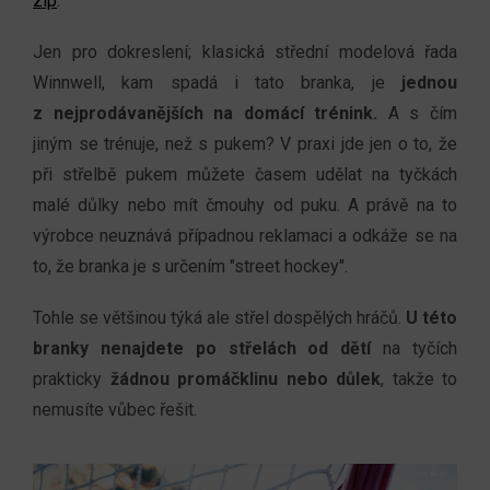
zip
.
Jen pro dokreslení; klasická střední modelová řada
Winnwell, kam spadá i
tato branka, je
jednou
z nejprodávanějších na domácí trénink.
A s čím
jiným se trénuje, než s pukem? V praxi jde jen o to, že
při střelbě pukem můžete časem udělat na tyčkách
malé důlky nebo mít čmouhy od puku. A právě na to
výrobce neuznává případnou reklamaci a odkáže se na
to, že branka je s určením "street hockey".
Tohle se většinou týká ale střel dospělých hráčů.
U této
branky n
enajdete po střelách od dětí
na tyčích
prakticky
žádnou promáčklinu nebo důlek
, takže to
nemusíte vůbec řešit.