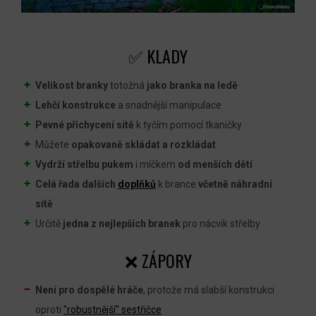
✅ KLADY
Velikost branky
totožná
jako branka na ledě
Lehčí konstrukce
a snadnější manipulace
Pevné přichycení sítě
k tyčím pomocí tkaničky
Můžete
opakovaně skládat a rozkládat
Vydrží
střelbu pu
kem
i míčkem
od menších dětí
Celá řada dalších
doplňků
k brance
včetně
náhradní
sítě
Určitě
jedna z nejlepších branek
pro nácvik střelby
❌ ZÁPORY
Není pro dospělé hráče
, protože má slabší konstrukci
oproti
"robustnější" sestřičce