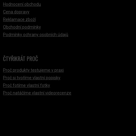
Hodnocení obchodu
Cena dopravy
Reklamace zboží
Obchodní podmínky
Podmínky ochrany osobních údajů
ČTYŘIKRÁT PROČ
Proč produkty testujeme v praxi
Proč si tvoříme vlastní popisky
Proč fotíme vlastní fotky
Proč natáčíme vlastní videorecenze
PŘIJÍMÁME ONLINE PLATBY