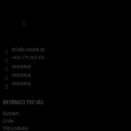
Sledovat na Instagramu
KONTAKT
info
@
x-trenink.cz
+420 ‭773 363 335
xtreninkcz
xtreninkcz
xtreninkcz
INFORMACE PRO VÁS
Kontakty
O nás
Vše o nákupu