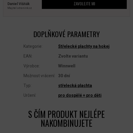
ZAVOLEJTE MI
Daniel Višňák
Majitel x‑trenink.cz
DOPLŇKOVÉ PARAMETRY
Kategorie
:
Střelecké plachty na hokej
EAN
:
Zvolte variantu
Výrobce
:
Winnwell
Možnost vrácení
:
30 dní
Typ
:
střelecká plachta
Určení
:
pro dospělé + pro děti