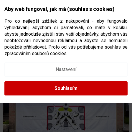
Přejít
NÁKUPNÍ
na
CZK
Aby web fungoval, jak má (souhlas s cookies)
obsah
KOŠÍK
Pro co nejlepší zážitek z nakupování - aby fungovalo
vyhledávání, abychom si pamatovali, co máte v košíku,
abyste jednoduše zjistili stav vaší objednávky, abychom vás
neobtěžovali nevhodnou reklamou a abyste se nemuseli
STŘELECKÁ PLACHTA WINNWELL HEAVY
pokaždé přihlašovat. Proto od vás potřebujeme souhlas se
DUTY SHOOTING TARP
zpracováním souborů cookies.
Nastavení
Souhlasím