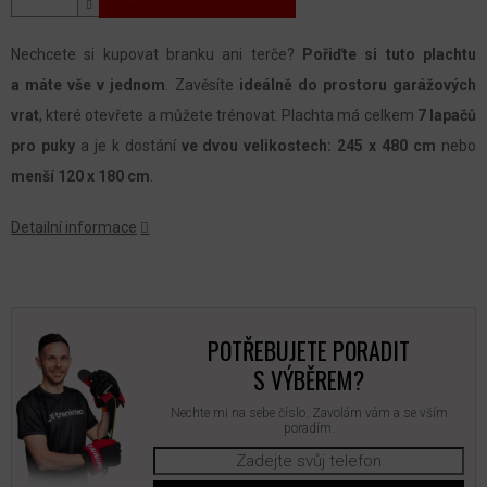
Nechcete si kupovat branku ani terče?
Pořiďte si tuto plachtu
a máte
vše v jednom
. Zavěsíte
ideálně do prostoru garážových
vrat
, které otevřete a můžete trénovat. Plachta má celkem
7 lapačů
pro puky
a je k dostání
ve dvou velikostech: 245 x 480 cm
nebo
menší 120 x 180 cm
.
Detailní informace
POTŘEBUJETE PORADIT
S VÝBĚREM?
Nechte mi na sebe číslo. Zavolám vám a se vším
poradím.