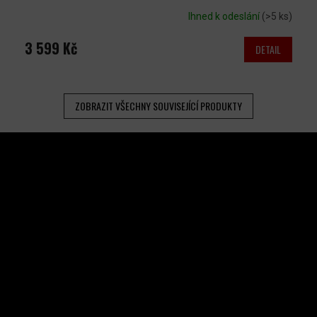
Ihned k odeslání
(>5 ks)
3 599 Kč
DETAIL
ZOBRAZIT VŠECHNY SOUVISEJÍCÍ PRODUKTY
Z
Á
P
A
INSTAGRAM
T
Í