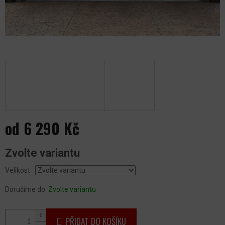
od
6 290 Kč
Měrná
Zvolte variantu
cena:
Velikost
Doručíme do:
Zvolte variantu
PŘIDAT DO KOŠÍKU