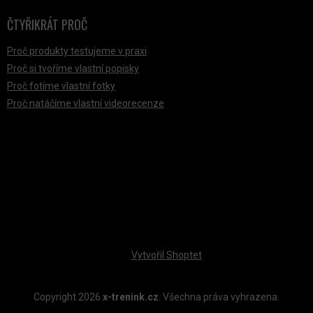
ČTYŘIKRÁT PROČ
Proč produkty testujeme v praxi
Proč si tvoříme vlastní popisky
Proč fotíme vlastní fotky
Proč natáčíme vlastní videorecenze
PŘIJÍMÁME ONLINE PLATBY
Vytvořil Shoptet
Copyright 2026
x-trenink.cz
. Všechna práva vyhrazena.