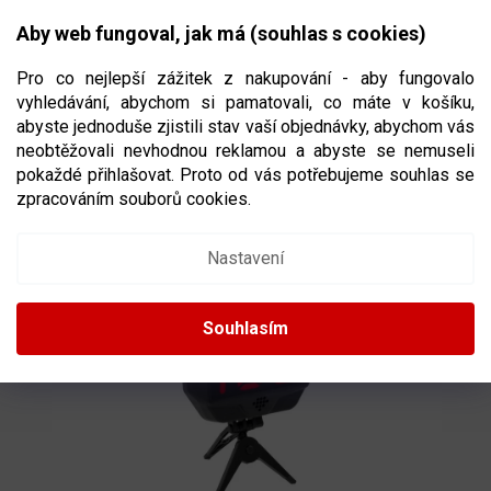
Přejít
NÁKUPNÍ
na
CZK
Aby web fungoval, jak má (souhlas s cookies)
obsah
KOŠÍK
Pro co nejlepší zážitek z nakupování - aby fungovalo
vyhledávání, abychom si pamatovali, co máte v košíku,
abyste jednoduše zjistili stav vaší objednávky, abychom vás
neobtěžovali nevhodnou reklamou a abyste se nemuseli
HOKEJOVÝ RADAR EXTREME 2.0
pokaždé přihlašovat. Proto od vás potřebujeme souhlas se
zpracováním souborů cookies.
89811/97546
Nastavení
Souhlasím