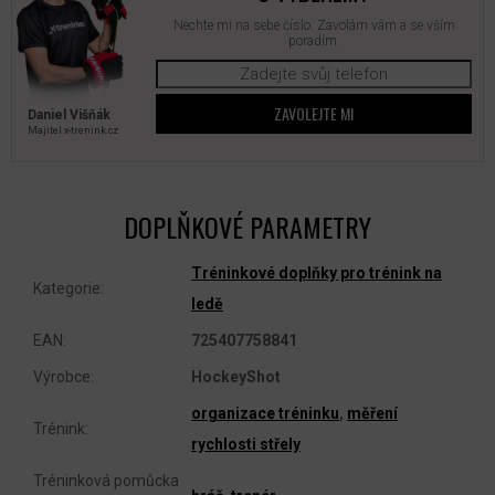
Nechte mi na sebe číslo. Zavolám vám a se vším
poradím.
ZAVOLEJTE MI
Daniel Višňák
Majitel x‑trenink.cz
DOPLŇKOVÉ PARAMETRY
Tréninkové doplňky pro trénink na
Kategorie
:
ledě
EAN
:
725407758841
Výrobce
:
HockeyShot
organizace tréninku
,
měření
Trénink
:
rychlosti střely
Tréninková pomůcka