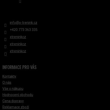
KONTAKT
info
@
x-trenink.cz
+420 ‭773 363 335
xtreninkcz
xtreninkcz
xtreninkcz
INFORMACE PRO VÁS
Kontakty
O nás
Vše o nákupu
Hodnocení obchodu
Cena dopravy
Reklamace zboží