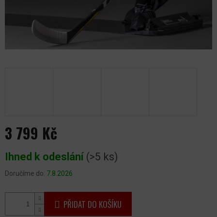
3 799 Kč
Měrná
Ihned k odeslání
(>5 ks)
cena:
Doručíme do:
7.8.2026
PŘIDAT DO KOŠÍKU