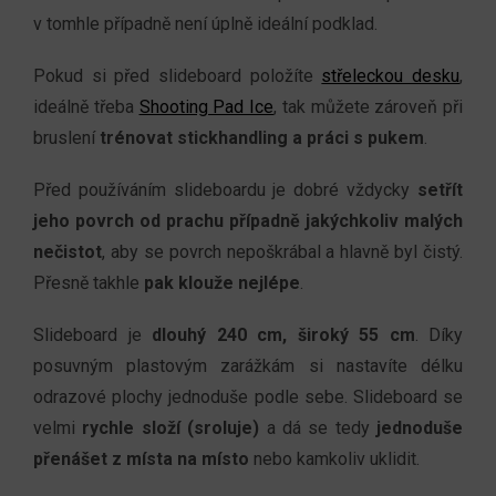
v tomhle případně není úplně ideální podklad.
Pokud si před slideboard položíte
střeleckou desku
,
ideálně třeba
Shooting Pad Ice
, tak můžete zároveň při
bruslení
trénovat stickhandling a práci s pukem
.
Před používáním slideboardu je dobré vždycky
setřít
jeho povrch od prachu případně jakýchkoliv malých
nečistot
, aby se povrch nepoškrábal a hlavně byl čistý.
Přesně takhle
pak klouže nejlépe
.
Slideboard je
dlouhý 240 cm, široký 55 cm
. Díky
posuvným plastovým zarážkám si nastavíte délku
odrazové plochy jednoduše podle sebe. Slideboard se
velmi
rychle složí (sroluje)
a dá se tedy
jednoduše
přenášet z místa na místo
nebo kamkoliv uklidit.