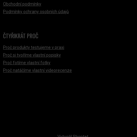
Obchodní podmínky
Podmínky ochrany osobních údajů
ČTYŘIKRÁT PROČ
Proč produkty testujeme v praxi
Proč si tvoříme vlastní popisky
Proč fotíme vlastní fotky
Proč natáčíme vlastní videorecenze
PŘIJÍMÁME ONLINE PLATBY
Vytvořil Shoptet