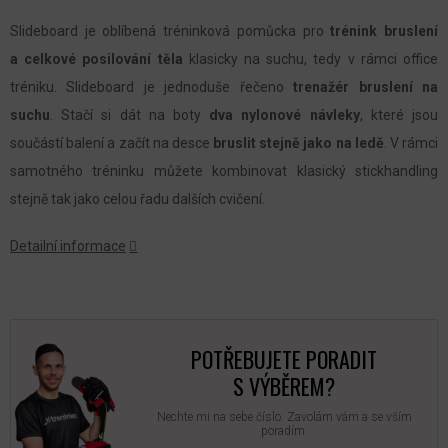
Slideboard je oblíbená tréninková pomůcka pro
trénink bruslení
a celkové posilování těla
klasicky na suchu, tedy v rámci office
tréniku. Slideboard je jednoduše řečeno
trenažér bruslení na
suchu
. Stačí si dát na boty
dva nylonové návleky
, které jsou
součástí balení a začít na desce
bruslit stejně jako na ledě
. V rámci
samotného tréninku můžete kombinovat klasický stickhandling
stejně tak jako celou řadu dalších cvičení.
Detailní informace
POTŘEBUJETE PORADIT
S VÝBĚREM?
Nechte mi na sebe číslo. Zavolám vám a se vším
poradím.