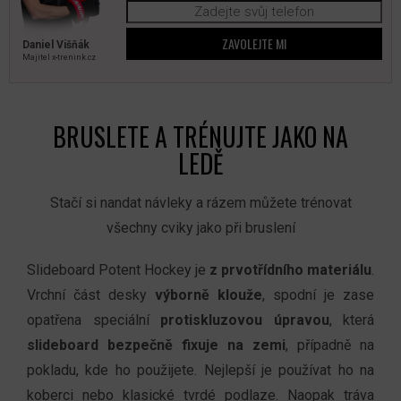
ZAVOLEJTE MI
Daniel Višňák
Majitel x‑trenink.cz
BRUSLETE A TRÉNUJTE JAKO NA
LEDĚ
Stačí si nandat návleky a rázem můžete trénovat
všechny cviky jako při bruslení
Slideboard Potent Hockey je
z prvotřídního materiálu
.
Vrchní část desky
výborně klouže
, spodní je zase
opatřena speciální
protiskluzovou úpravou
, která
slideboard
bezpečně fixuje na zemi
, případně na
pokladu, kde ho použijete. Nejlepší je používat ho na
koberci nebo klasické tvrdé podlaze. Naopak tráva