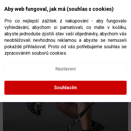
Přejít
NÁKUPNÍ
na
CZK
Aby web fungoval, jak má (souhlas s cookies)
obsah
KOŠÍK
Pro co nejlepší zážitek z nakupování - aby fungovalo
vyhledávání, abychom si pamatovali, co máte v košíku,
abyste jednoduše zjistili stav vaší objednávky, abychom vás
neobtěžovali nevhodnou reklamou a abyste se nemuseli
SLIDEBOARD POTENT HOCKEY S NÁVLEKY
pokaždé přihlašovat. Proto od vás potřebujeme souhlas se
240 X 55 CM
zpracováním souborů cookies.
2966
Nastavení
Souhlasím