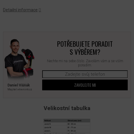
Detailní informace
POTŘEBUJETE PORADIT
S VÝBĚREM?
Nechte mi na sebe číslo. Zavolám vám a se vším
poradím.
ZAVOLEJTE MI
Daniel Višňák
Majitel x‑trenink.cz
Velikostní tabulka