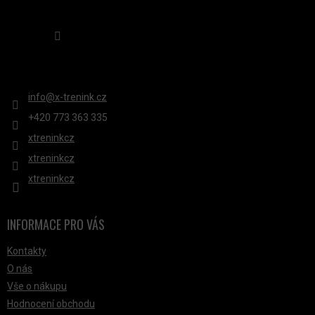
Sledovat na Instagramu
KONTAKT
info
@
x-trenink.cz
+420 ‭773 363 335
xtreninkcz
xtreninkcz
xtreninkcz
INFORMACE PRO VÁS
Kontakty
O nás
Vše o nákupu
Hodnocení obchodu