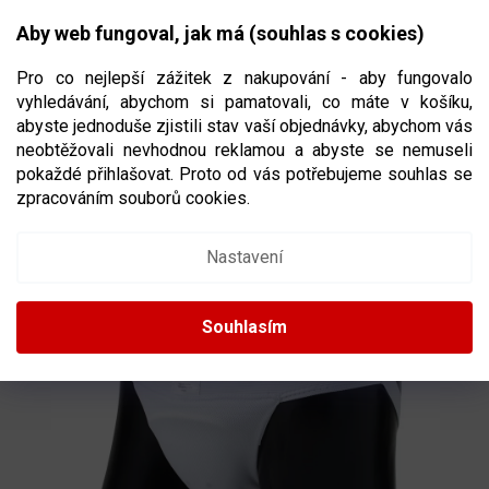
Přejít
NÁKUPNÍ
na
CZK
Aby web fungoval, jak má (souhlas s cookies)
obsah
KOŠÍK
Pro co nejlepší zážitek z nakupování - aby fungovalo
vyhledávání, abychom si pamatovali, co máte v košíku,
abyste jednoduše zjistili stav vaší objednávky, abychom vás
neobtěžovali nevhodnou reklamou a abyste se nemuseli
HOKEJOVÝ SUSPENZOR WINNWELL
pokaždé přihlašovat. Proto od vás potřebujeme souhlas se
ORIGINAL
VELIKOST SENIOR
zpracováním souborů cookies.
Nastavení
Souhlasím