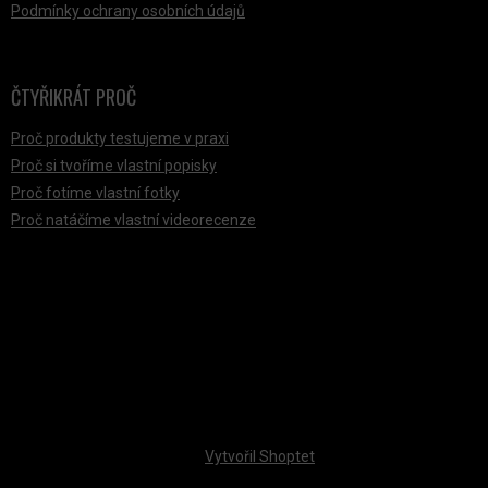
Podmínky ochrany osobních údajů
ČTYŘIKRÁT PROČ
Proč produkty testujeme v praxi
Proč si tvoříme vlastní popisky
Proč fotíme vlastní fotky
Proč natáčíme vlastní videorecenze
PŘIJÍMÁME ONLINE PLATBY
Vytvořil Shoptet