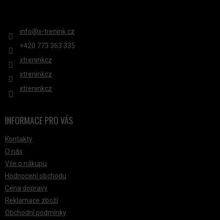
P
KONTAKT
I
S
info
@
x-trenink.cz
U
+420 ‭773 363 335
xtreninkcz
xtreninkcz
xtreninkcz
INFORMACE PRO VÁS
Kontakty
O nás
Vše o nákupu
Hodnocení obchodu
Cena dopravy
Reklamace zboží
Obchodní podmínky