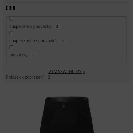
DRUH
suspenzor s podvazky
3
suspenzor bez podvazků
6
podvazky
3
VYMAZAT FILTRY
Položek k zobrazení:
12
V
Ý
P
I
S
P
R