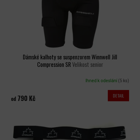
O
D
U
K
T
Ů
Dámské kalhoty se suspenzorem Winnwell Jill
Compression SR
Velikost senior
Ihned k odeslání
(5 ks)
DETAIL
790 Kč
od