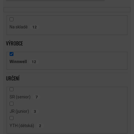
T
Ů
Na skladě
12
VÝROBCE
Winnwell
12
URČENÍ
SR (senior)
7
JR (junior)
3
YTH (dětská)
2