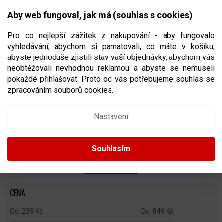
Přejít
NÁKUPNÍ
na
CZK
Aby web fungoval, jak má (souhlas s cookies)
obsah
KOŠÍK
Pro co nejlepší zážitek z nakupování - aby fungovalo
vyhledávání, abychom si pamatovali, co máte v košíku,
abyste jednoduše zjistili stav vaší objednávky, abychom vás
neobtěžovali nevhodnou reklamou a abyste se nemuseli
SUSPENZORY, PODVAZKY A ŠLE
pokaždé přihlašovat. Proto od vás potřebujeme souhlas se
zpracováním souborů cookies.
Ř
A
Doporučujeme
Nejlevnější
Nejdražší
Nejprodávanější
Nastavení
Z
E
Abecedně
N
Souhlasím
Í
P
ZAVŘÍT FILTR
R
O
CENA
D
U
239
Kč
849
Kč
K