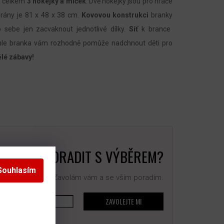
te celkem
3 hokejky a míček
. Dvě hokejky jsou pro hráče
rány je 81 x 48 x 38 cm.
Kovovou konstrukci
branky
o sebe jen zacvaknout jednotlivé dílky.
Síť
k brance
hle branka vám rozhodně pomůže nadchnout děti pro
ělé zábavy!
BUJETE PORADIT S VÝBĚREM?
Souhlasím
 na sebe číslo. Zavolám vám a se vším poradím.
ZAVOLEJTE MI