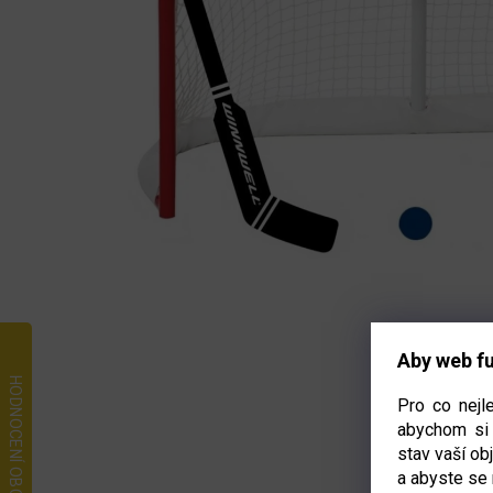
Aby web fu
Pro co nejl
abychom si 
stav vaší o
a abyste se