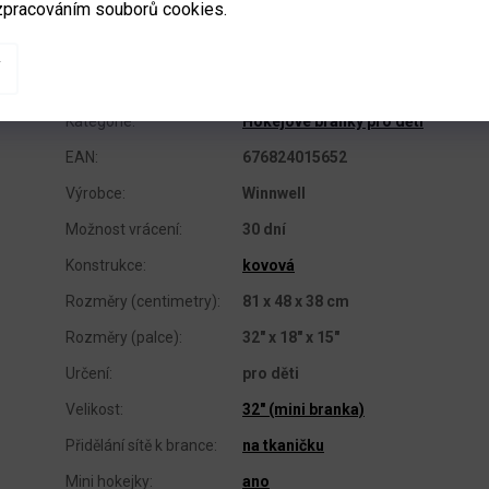
zpracováním souborů cookies.
DOPLŇKOVÉ PARAMETRY
Kategorie
:
Hokejové branky pro děti
EAN
:
676824015652
Výrobce
:
Winnwell
Možnost vrácení
:
30 dní
Konstrukce
:
kovová
Rozměry (centimetry)
:
81 x 48 x 38 cm
Rozměry (palce)
:
32" x 18" x 15"
Určení
:
pro děti
Velikost
:
32" (mini branka)
Přidělání sítě k brance
:
na tkaničku
Mini hokejky
:
ano