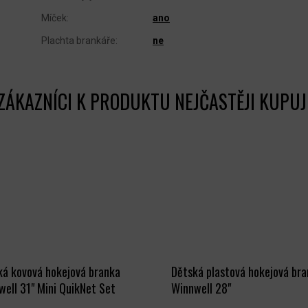
Míček
:
ano
Plachta brankáře
:
ne
ká kovová hokejová branka
Dětská plastová hokejová br
ell 31" Mini QuikNet Set
Winnwell 28"