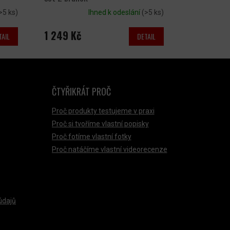
>5 ks)
Ihned k odeslání
(>5 ks)
1 249 Kč
TAIL
DETAIL
ČTYŘIKRÁT PROČ
Proč produkty testujeme v praxi
Proč si tvoříme vlastní popisky
Proč fotíme vlastní fotky
Proč natáčíme vlastní videorecenze
údajů