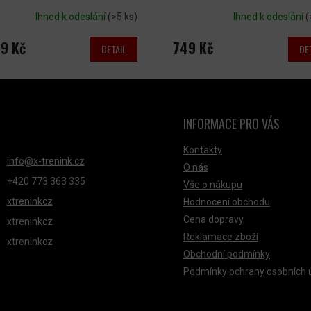
Ihned k odeslání
(>5 ks)
Ihned k odeslání
(
49 Kč
749 Kč
DETAIL
DE
INFORMACE PRO VÁS
NTAKT
Kontakty
info
@
x-trenink.cz
O nás
+420 ‭773 363 335
Vše o nákupu
xtreninkcz
Hodnocení obchodu
Cena dopravy
xtreninkcz
Reklamace zboží
xtreninkcz
Obchodní podmínky
Podmínky ochrany osobních 