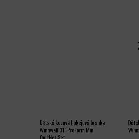
Dětská kovová hokejová branka
Děts
Winnwell 31" ProForm Mini
Winnw
QuikNet Set