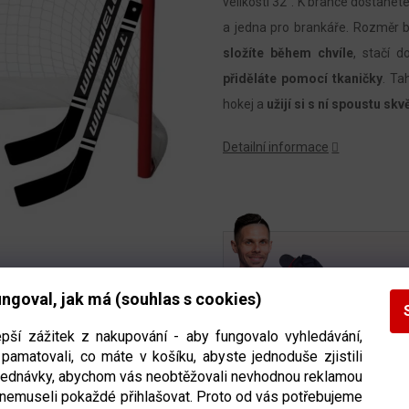
velikosti 32". K brance dostane
a jedna pro brankáře.
Rozměr b
složíte během chvíle
, stačí d
přiděláte pomocí tkaničky
. Ta
hokej a
užijí si s ní spoustu skv
Detailní informace
POTŘE
ngoval, jak má (souhlas s cookies)
Nechte mi
epší zážitek z nakupování - aby fungovalo vyhledávání,
pamatovali, co máte v košíku, abyste jednoduše zjistili
bjednávky, abychom vás neobtěžovali nevhodnou reklamou
Daniel Višňák
 nemuseli pokaždé přihlašovat. Proto od vás potřebujeme
Majitel x‑trenink.cz