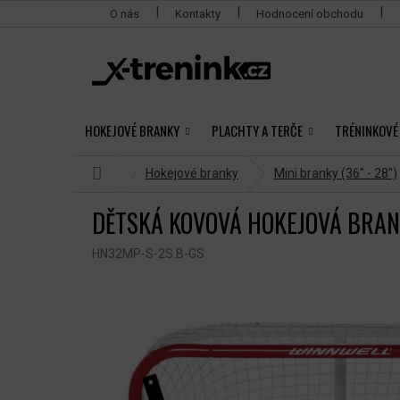
Přejít
O nás
Kontakty
Hodnocení obchodu
na
obsah
HOKEJOVÉ BRANKY
PLACHTY A TERČE
TRÉNINKOVÉ
Domů
Hokejové branky
Mini branky (36" - 28")
DĚTSKÁ KOVOVÁ HOKEJOVÁ BRAN
HN32MP-S-2S.B-GS