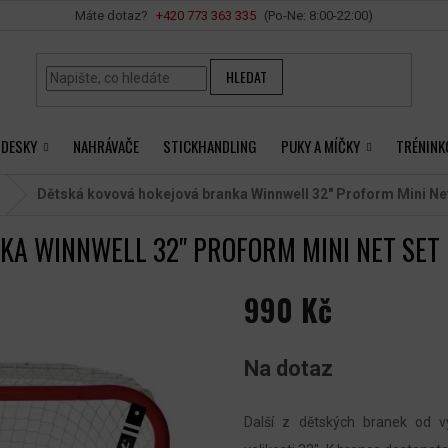
Vše o nákupu
+420 ‭773 363 335
HLEDAT
 DESKY
NAHRÁVAČE
STICKHANDLING
PUKY A MÍČKY
TRÉNINK
Dětská kovová hokejová branka Winnwell 32" Proform Mini Ne
KA WINNWELL 32" PROFORM MINI NET SET
990 Kč
Měrná
cena:
Na dotaz
Další z dětských branek od v