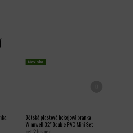
Novinka
Další
produkt
anka
Dětská plastová hokejová branka
Winnwell 32" Double PVC Mini Set
set 2 branek