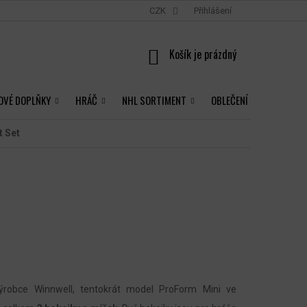
CZK
Přihlášení
NÁKUPNÍ
KOŠÍK
OVÉ DOPLŇKY
HRÁČ
NHL SORTIMENT
OBLEČENÍ
t Set
ýrobce Winnwell, tentokrát model ProForm Mini ve