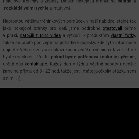
hokejové tréninky a zápasy. Dětská hokejová branka se
skládá a
Í
rozkládá velmi rychle
a intuitivně.
P
R
Naprostou většinu tréninkových pomůcek v naší nabídce, stejně tak
V
jako hokejové branky pro děti, jsme podrobně
otestovali
přímo
K
v praxi
,
natočili z toho videa
a vytvořili k produktům
vlastní fotky
,
Y
takže se určitě podívejte na jednotlivé popisky, kde tyto informace
najdete. Věříme, že vám dokáží zodpovědět na většinu otázek, které
V
byste mohli mít. Přesto,
pokud byste potřebovali cokoliv upřesnit
,
Ý
určitě nás
kontaktujte
. Každý den v týdnu včetně soboty i neděle
P
jsme na příjmu od 8 - 22 hod, takže jestli máte jakékoliv otázky, sem
I
s nimi. ;-)
S
Z
U
Á
P
A
INSTAGRAM
T
Í