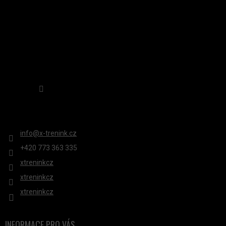
Sledovat na Instagramu
KONTAKT
info
@
x-trenink.cz
+420 ‭773 363 335
xtreninkcz
xtreninkcz
xtreninkcz
INFORMACE PRO VÁS