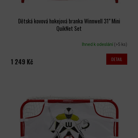
Dětská kovová hokejová branka Winnwell 31" Mini
QuikNet Set
Ihned k odeslání
(>5 ks)
DETAIL
1 249 Kč