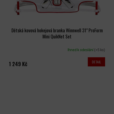
Dětská kovová hokejová branka Winnwell 31" ProForm
Mini QuikNet Set
Ihned k odeslání
(>5 ks)
DETAIL
1 249 Kč