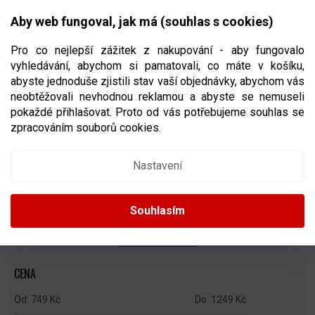
Přejít
NÁKUPNÍ
na
CZK
Aby web fungoval, jak má (souhlas s cookies)
obsah
KOŠÍK
Pro co nejlepší zážitek z nakupování - aby fungovalo
vyhledávání, abychom si pamatovali, co máte v košíku,
abyste jednoduše zjistili stav vaší objednávky, abychom vás
neobtěžovali nevhodnou reklamou a abyste se nemuseli
HOKEJOVÉ BRANKY PRO DĚTI
pokaždé přihlašovat. Proto od vás potřebujeme souhlas se
zpracováním souborů cookies.
Ř
A
Doporučujeme
Nejlevnější
Nejdražší
Nejprodávanější
Nastavení
Z
E
Abecedně
N
Souhlasím
Í
P
ZAVŘÍT FILTR
R
O
CENA
D
U
749
Kč
1249
Kč
K