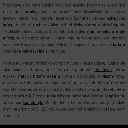
V
Představujeme vám dětské hokejové branky, kterým se často říká
L
také
mini branky
. Jsou to zmenšeniny klasických hokejových
Á
branek, které mají
malým dětem
připomínat velkou
hokejovou
D
bránu
, do které mohou v klidu
střílet třeba doma v obýváku
, ale
A
i kdekoliv venku. Součástí branek jsou i
dvě minihokejky a malý
C
míček
, takže máte přímo v balení vše potřebné pro vaše domácí
hokejové tréninky a zápasy. Dětská hokejová branka se
skládá a
Í
rozkládá velmi rychle
a intuitivně.
P
R
Naprostou většinu tréninkových pomůcek v naší nabídce, stejně tak
V
jako hokejové branky pro děti, jsme podrobně
otestovali
přímo
K
v praxi
,
natočili z toho videa
a vytvořili k produktům
vlastní fotky
,
Y
takže se určitě podívejte na jednotlivé popisky, kde tyto informace
najdete. Věříme, že vám dokáží zodpovědět na většinu otázek, které
V
byste mohli mít. Přesto,
pokud byste potřebovali cokoliv upřesnit
,
Ý
určitě nás
kontaktujte
. Každý den v týdnu včetně soboty i neděle
P
jsme na příjmu od 8 - 22 hod, takže jestli máte jakékoliv otázky, sem
I
s nimi. ;-)
S
Z