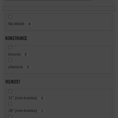
T
Ů
Na skladě
4
KONSTRUKCE
kovová
3
plastová
2
VELIKOST
31" (mini branka)
2
28" (mini branka)
1