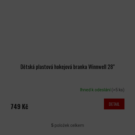
Dětská plastová hokejová branka Winnwell 28"
Ihned k odeslání
(>5 ks)
DETAIL
749 Kč
5
položek celkem
O