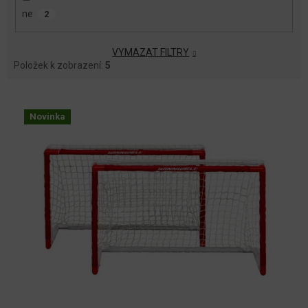
ne
2
VYMAZAT FILTRY
Položek k zobrazení:
5
V
Ý
Novinka
P
I
S
P
R
O
D
U
K
T
Ů