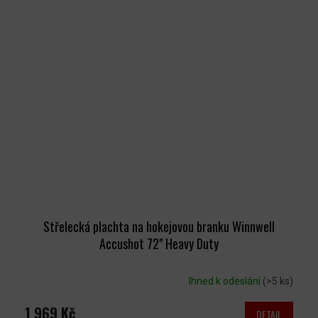
Střelecká plachta na hokejovou branku Winnwell
Accushot 72" Heavy Duty
Ihned k odeslání
(>5 ks)
1 969 Kč
DETAIL