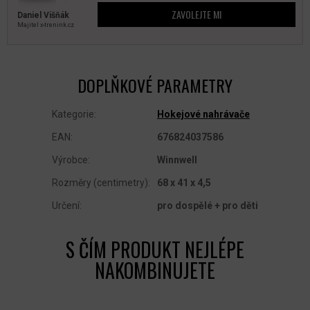
ZAVOLEJTE MI
Daniel Višňák
Majitel x‑trenink.cz
DOPLŇKOVÉ PARAMETRY
Kategorie
:
Hokejové nahrávače
EAN
:
676824037586
Výrobce
:
Winnwell
Rozměry (centimetry)
:
68 x 41 x 4,5
Určení
:
pro dospělé + pro děti