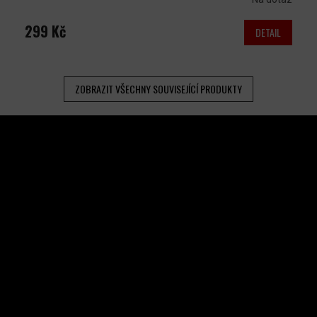
299 Kč
DETAIL
ZOBRAZIT VŠECHNY SOUVISEJÍCÍ PRODUKTY
Z
Á
P
A
INSTAGRAM
T
Í