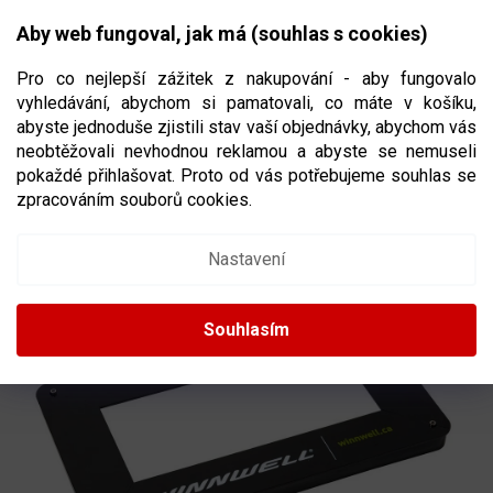
Přejít
NÁKUPNÍ
na
CZK
Aby web fungoval, jak má (souhlas s cookies)
obsah
KOŠÍK
Pro co nejlepší zážitek z nakupování - aby fungovalo
vyhledávání, abychom si pamatovali, co máte v košíku,
abyste jednoduše zjistili stav vaší objednávky, abychom vás
neobtěžovali nevhodnou reklamou a abyste se nemuseli
TRÉNINKOVÝ NAHRÁVAČ WINNWELL PRO
pokaždé přihlašovat. Proto od vás potřebujeme souhlas se
4-WAY PASSING AID
zpracováním souborů cookies.
89811/97536
Nastavení
Souhlasím