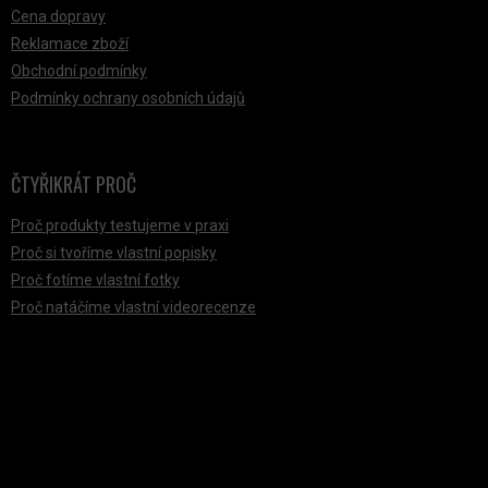
Cena dopravy
Reklamace zboží
Obchodní podmínky
Podmínky ochrany osobních údajů
ČTYŘIKRÁT PROČ
Proč produkty testujeme v praxi
Proč si tvoříme vlastní popisky
Proč fotíme vlastní fotky
Proč natáčíme vlastní videorecenze
PŘIJÍMÁME ONLINE PLATBY