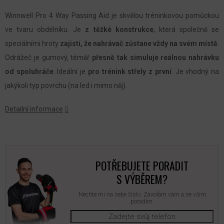
Winnwell Pro 4 Way Passing Aid je skvělou tréninkovou pomůckou
ve tvaru obdélníku. Je
z těžké konstrukce
, která společně se
speciálními hroty
zajistí, že nahrávač zůstane vždy na svém místě
.
Odrážeč je gumový, téměř
přesně tak simuluje reálnou nahrávku
od spoluhráče
. Ideální je
pro trénink střely z první
. Je vhodný na
jakýkoli typ povrchu (na led i mimo něj).
Detailní informace
POTŘEBUJETE PORADIT
S VÝBĚREM?
Nechte mi na sebe číslo. Zavolám vám a se vším
poradím.