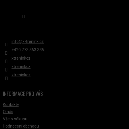
Sledovat na Instagramu
KONTAKT
info
@
x-trenink.cz
+420 ‭773 363 335
xtreninkcz
xtreninkcz
xtreninkcz
INFORMACE PRO VÁS
Kontakty
O nás
Vše o nákupu
Hodnocení obchodu