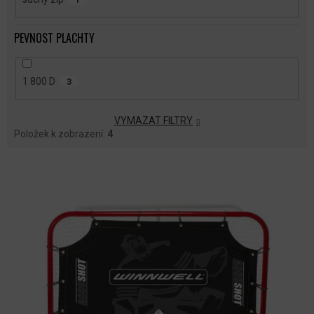
PEVNOST PLACHTY
1 800 D
3
VYMAZAT FILTRY
Položek k zobrazení:
4
V
Ý
P
I
S
P
R
O
D
U