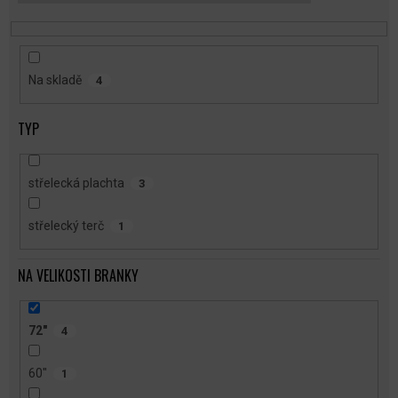
T
Ů
Na skladě
4
TYP
střelecká plachta
3
střelecký terč
1
NA VELIKOSTI BRANKY
72"
4
60"
1