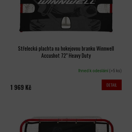
Střelecká plachta na hokejovou branku Winnwell
Accushot 72" Heavy Duty
Ihned k odeslání
(>5 ks)
DETAIL
1 969 Kč