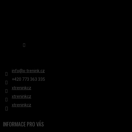
Sledovat na Instagramu
KONTAKT
info
@
x-trenink.cz
+420 ‭773 363 335
xtreninkcz
xtreninkcz
xtreninkcz
INFORMACE PRO VÁS