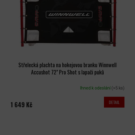
Střelecká plachta na hokejovou branku Winnwell
Accushot 72" Pro Shot s lapači puků
Ihned k odeslání
(>5 ks)
DETAIL
1 649 Kč