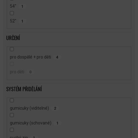
54"
1
52"
1
URČENÍ
pro dospělé + pro děti
4
pro děti
0
SYSTÉM PŘIDĚLÁNÍ
gumicuky (viditelné)
2
gumicuky (schované)
1
suchý zip
1