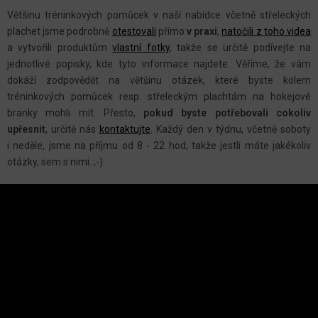
S
Většinu tréninkových pomůcek v naší nabídce včetně střeleckých
U
plachet jsme podrobně
otestovali
přímo
v praxi
,
natočili z toho videa
a vytvořili produktům
vlastní fotky
, takže se určitě podívejte na
jednotlivé popisky, kde tyto informace najdete. Věříme, že vám
dokáží zodpovědět na většinu otázek, které byste kolem
tréninkových pomůcek resp. střeleckým plachtám na hokejové
branky mohli mít. Přesto,
pokud byste potřebovali cokoliv
upřesnit
, určitě nás
kontaktujte
. Každý den v týdnu, včetně soboty
i neděle, jsme na příjmu od 8 - 22 hod, takže jestli máte jakékoliv
otázky, sem s nimi. ;-)
Z
Á
P
A
INSTAGRAM
T
Í