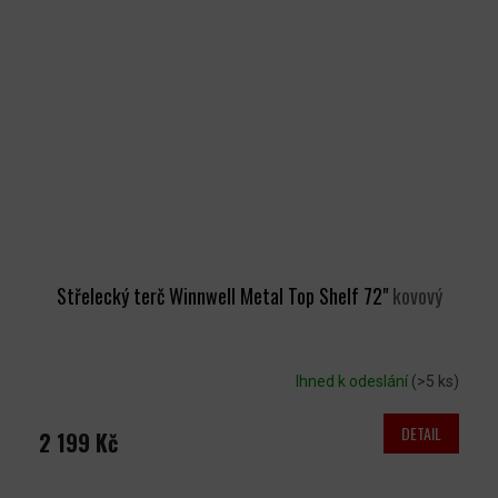
Střelecký terč Winnwell Metal Top Shelf 72"
kovový
Ihned k odeslání
(>5 ks)
DETAIL
2 199 Kč