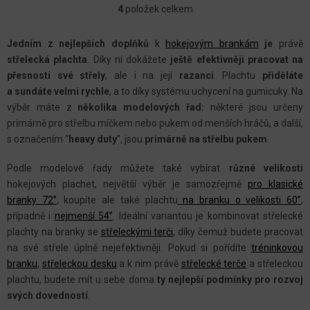
4
položek celkem
O
V
Jedním z nejlepších doplňků
k
hokejovým brankám
je
právě
L
střelecká plachta
. Díky ní dokážete
ještě efektivněji pracovat na
Á
přesnosti své střely
, ale i na její
razanci
. Plachtu
přiděláte
D
a sundáte velmi rychle
, a to díky systému uchycení na gumicuky. Na
A
výběr máte z
několika modelových řad:
některé jsou určeny
C
primárně pro střelbu míčkem nebo pukem od menších hráčů, a další,
s označením “
heavy duty
”, jsou
primárně na střelbu pukem
.
Í
P
Podle modelové řady můžete také vybírat
různé velikosti
R
hokejových plachet, největší výběr je samozřejmě
pro klasické
V
branky 72”
, koupíte ale také plachtu
na branku o velikosti 60”
,
K
případně i
nejmenší 54”
. Ideální variantou je kombinovat střelecké
Y
plachty na branky se
střeleckými terči
, díky čemuž budete pracovat
na své střele úplně nejefektivněji. Pokud si pořídíte
tréninkovou
V
branku
,
střeleckou desku
a k nim právě
střelecké terče
a střeleckou
Ý
plachtu, budete mít u sebe doma
ty nejlepší podmínky pro rozvoj
P
svých dovedností
.
I