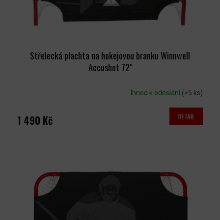
K
T
Ů
Střelecká plachta na hokejovou branku Winnwell
Accushot 72"
Ihned k odeslání
(>5 ks)
DETAIL
1 490 Kč