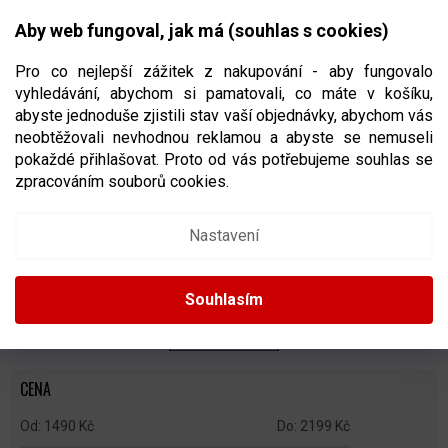
Přejít
NÁKUPNÍ
na
CZK
Aby web fungoval, jak má (souhlas s cookies)
obsah
KOŠÍK
Pro co nejlepší zážitek z nakupování - aby fungovalo
vyhledávání, abychom si pamatovali, co máte v košíku,
abyste jednoduše zjistili stav vaší objednávky, abychom vás
neobtěžovali nevhodnou reklamou a abyste se nemuseli
STŘELECKÉ PLACHTY NA HOKEJ
pokaždé přihlašovat. Proto od vás potřebujeme souhlas se
zpracováním souborů cookies.
Ř
A
Doporučujeme
Nejlevnější
Nejdražší
Nejprodávanější
Nastavení
Z
E
Abecedně
N
Souhlasím
Í
P
ZAVŘÍT FILTR
R
O
CENA
D
U
1490
Kč
2199
Kč
K