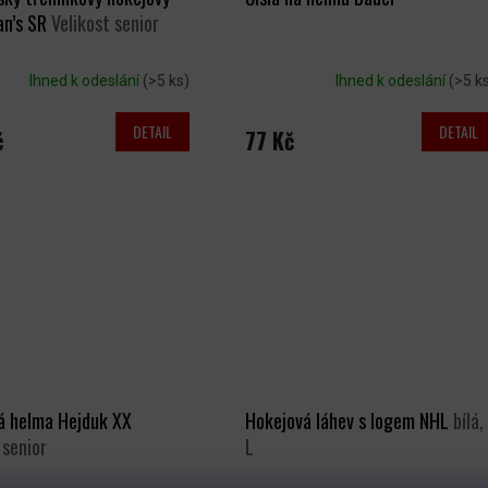
an’s SR
Velikost senior
Ihned k odeslání
(>5 ks)
Ihned k odeslání
(>5 k
DETAIL
DETAIL
č
77 Kč
á helma Hejduk XX
Hokejová láhev s logem NHL
bílá,
 senior
L