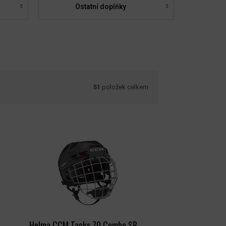
Ostatní doplňky
51
položek celkem
Helma CCM Tacks 70 Combo SR