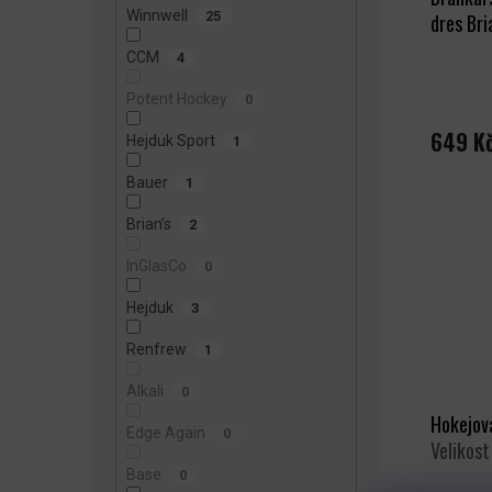
U
Winnwell
25
dres Bri
K
T
CCM
4
Ů
Potent Hockey
0
649 K
Hejduk Sport
1
Bauer
1
Brian’s
2
InGlasCo
0
Hejduk
3
Renfrew
1
Alkali
0
Hokejov
Edge Again
0
Velikost
Base
0