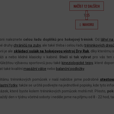
NAČÍST 12 DALŠÍCH
S
1
5
T
O
R
NAHORU
V
Á
N
L
K
Á
O
orii naleznete
celou řadu doplňků pro hokejový trénink
. Od
láhví na
V
D
zné druhy
chráničů na zuby
, ale také třeba i celou řadu
tréninkových dresů
Á
N
A
rii je ale
skládací sušák na hokejovou výstroj Dry Rak
, díky kterému s
Í
ži a nebo klidně klasicky v kabině.
Stačí si tak vybrat
pro vás ten n
C
 Důležitou výbavou sportovců jsou také
kineziologické tejpy
, které dopo
Í
t také kvalitní
masážní válce
nebo
balanční podložky
.
P
R
ětšinu tréninkových pomůcek v naší nabídce jsme podrobně
otestova
V
lastní fotky
, takže se určitě podívejte na jednotlivé popisky, kde tyto 
K
tázek, které byste kolem tréninkových pomůcek mohli mít. Přesto,
pok
Y
aždý den v týdnu včetně soboty i neděle jsme na příjmu od 8 - 22 hod, tak
V
Ý