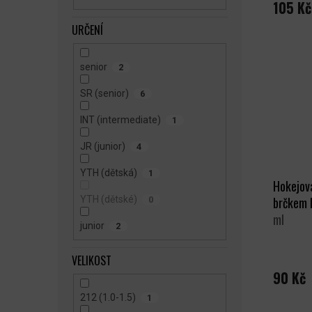
105 Kč
URČENÍ
senior
2
SR (senior)
6
INT (intermediate)
1
JR (junior)
4
YTH (dětská)
1
Hokejov
YTH (dětské)
brčkem 
0
ml
junior
2
VELIKOST
90 Kč
212 (1.0-1.5)
1