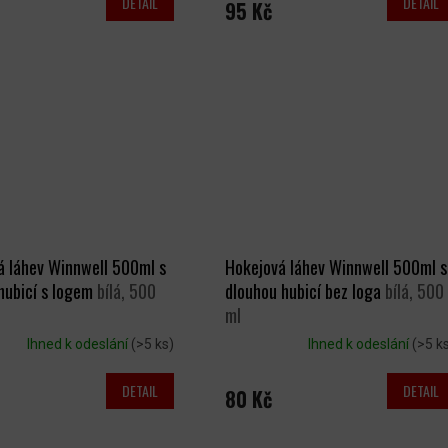
DETAIL
DETAIL
95 Kč
á láhev Winnwell 500ml s
Hokejová láhev Winnwell 500ml s
hubicí s logem
bílá, 500
dlouhou hubicí bez loga
bílá, 500
ml
Ihned k odeslání
(>5 ks)
Ihned k odeslání
(>5 k
DETAIL
DETAIL
80 Kč