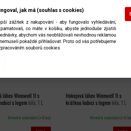
Ihned k odeslání
(>5 ks)
Ihned k odeslání
(>5 k
ngoval, jak má (souhlas s cookies)
DETAIL
DETAIL
Kč
390 Kč
epší zážitek z nakupování - aby fungovalo vyhledávání,
pamatovali, co máte v košíku, abyste jednoduše zjistili
bjednávky, abychom vás neobtěžovali nevhodnou reklamou
 nemuseli pokaždé přihlašovat. Proto od vás potřebujeme
zpracováním souborů cookies.
 láhev Winnwell 1l s
Hokejová láhev Winnwell 1l s
hubicí s logem
bílá, 1 L
krátkou hubicí s logem
bílá, 1 L
Ihned k odeslání
(>5 ks)
Ihned k odeslání
(>5 k