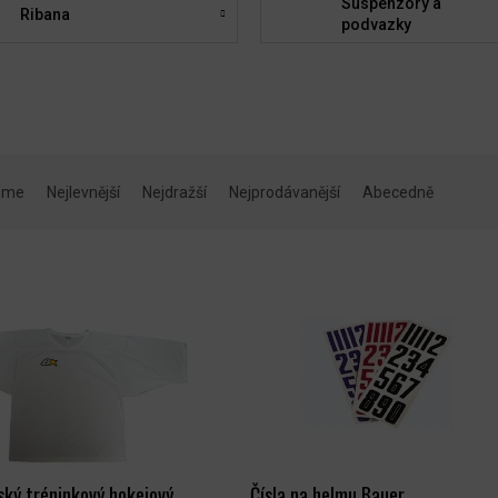
Suspenzory a
Ribana
podvazky
eme
Nejlevnější
Nejdražší
Nejprodávanější
Abecedně
ský tréninkový hokejový
Čísla na helmu Bauer