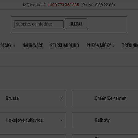
Vše o nákupu
+420 ‭773 363 335
HLEDAT
 DESKY
NAHRÁVAČE
STICKHANDLING
PUKY A MÍČKY
TRÉNINK
Brusle
Chrániče ramen
Hokejové rukavice
Kalhoty