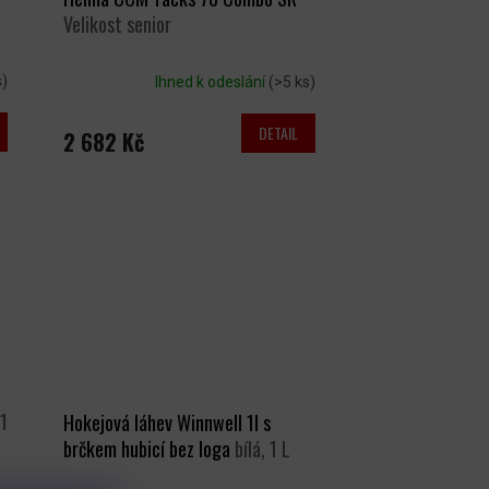
Velikost senior
s)
Ihned k odeslání
(>5 ks)
DETAIL
2 682 Kč
 1
Hokejová láhev Winnwell 1l s
brčkem hubicí bez loga
bílá, 1 L