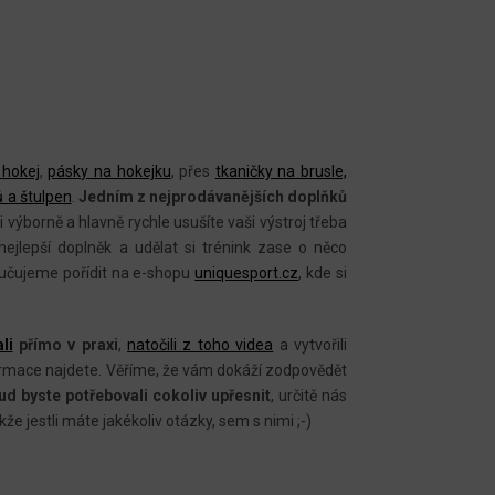
 hokej
,
pásky na hokejku
, přes
tkaničky na brusle,
 a štulpen
.
Jedním z nejprodávanějších doplňků
i výborně a hlavně rychle usušíte vaši výstroj třeba
ejlepší doplněk a udělat si trénink zase o něco
ručujeme pořídit na e-shopu
uniquesport.cz
, kde si
li
přímo v praxi
,
natočili z toho videa
a vytvořili
informace najdete. Věříme, že vám dokáží zodpovědět
ud byste potřebovali cokoliv upřesnit
, určitě nás
že jestli máte jakékoliv otázky, sem s nimi ;-)