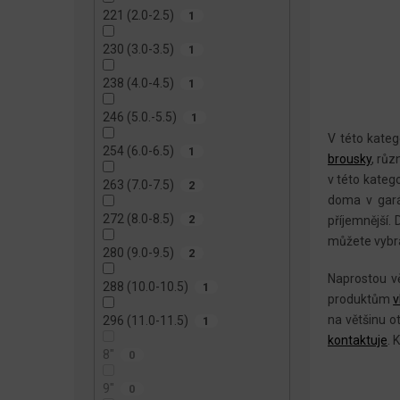
221 (2.0-2.5)
1
230 (3.0-3.5)
1
238 (4.0-4.5)
1
246 (5.0.-5.5)
1
V této kateg
254 (6.0-6.5)
1
brousky
, rů
v této katego
263 (7.0-7.5)
2
doma v gará
272 (8.0-8.5)
2
příjemnější.
můžete vybra
280 (9.0-9.5)
2
Naprostou v
288 (10.0-10.5)
1
produktům
v
na většinu o
296 (11.0-11.5)
1
kontaktuje
.
K
8"
0
9"
0