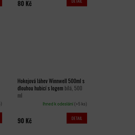
DETAIL
80 Kč
Hokejová láhev Winnwell 500ml s
dlouhou hubicí s logem
bílá, 500
ml
s)
Ihned k odeslání
(>5 ks)
DETAIL
90 Kč