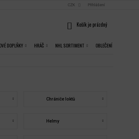
CZK
Přihlášení
NÁKUPNÍ
KOŠÍK
OVÉ DOPLŇKY
HRÁČ
NHL SORTIMENT
OBLEČENÍ
Chrániče loktů
Helmy