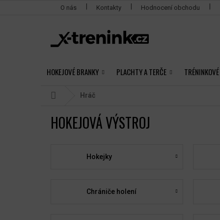
Přejít
O nás
Kontakty
Hodnocení obchodu
na
obsah
HOKEJOVÉ BRANKY
PLACHTY A TERČE
TRÉNINKOVÉ
Domů
Hráč
HOKEJOVÁ VÝSTROJ
Hokejky
Chrániče holení