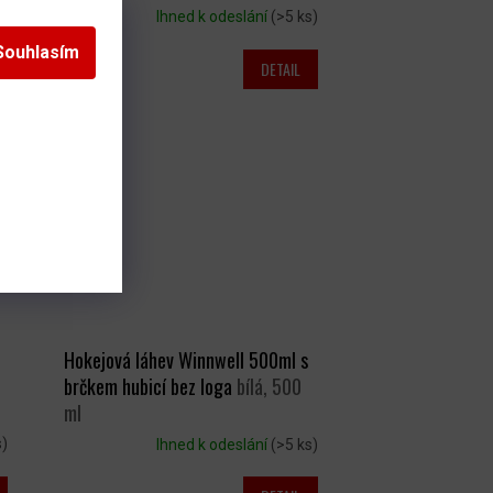
s)
Ihned k odeslání
(>5 ks)
Souhlasím
DETAIL
95 Kč
Hokejová láhev Winnwell 500ml s
brčkem hubicí bez loga
bílá, 500
ml
s)
Ihned k odeslání
(>5 ks)