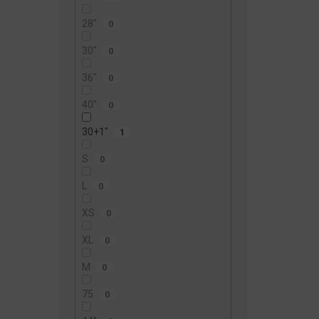
28"
0
30"
0
36"
0
40"
0
30+1"
1
S
0
L
0
XS
0
XL
0
M
0
75
0