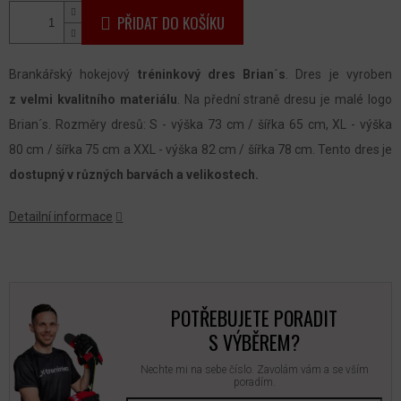
PŘIDAT DO KOŠÍKU
Brankářský hokejový
tréninkový dres Brian´s
. Dres je vyroben
z velmi kvalitního materiálu
. Na přední straně dresu je malé logo
Brian´s. Rozměry dresů: S - výška 73 cm / šířka 65 cm, XL - výška
80 cm / šířka 75 cm a XXL - výška 82 cm / šířka 78 cm. Tento dres je
dostupný v různých barvách a velikostech.
Detailní informace
POTŘEBUJETE PORADIT
S VÝBĚREM?
Nechte mi na sebe číslo. Zavolám vám a se vším
poradím.