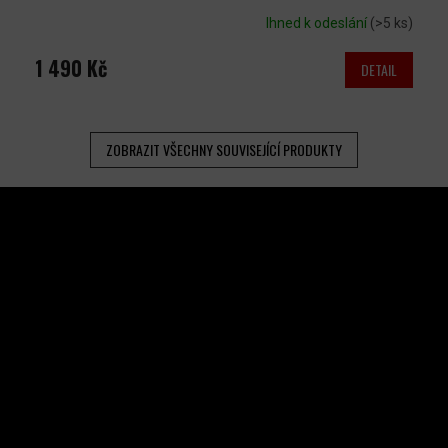
Ihned k odeslání
(>5 ks)
1 490 Kč
DETAIL
ZOBRAZIT VŠECHNY SOUVISEJÍCÍ PRODUKTY
Z
Á
P
A
INSTAGRAM
T
Í