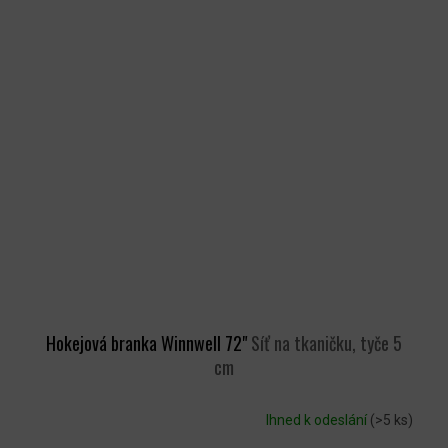
Hokejová branka Winnwell 72"
Síť na tkaničku, tyče 5
cm
Ihned k odeslání
(>5 ks)