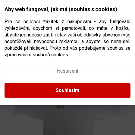
Přejít
NÁKUPNÍ
na
CZK
Aby web fungoval, jak má (souhlas s cookies)
obsah
KOŠÍK
Pro co nejlepší zážitek z nakupování - aby fungovalo
vyhledávání, abychom si pamatovali, co máte v košíku,
abyste jednoduše zjistili stav vaší objednávky, abychom vás
neobtěžovali nevhodnou reklamou a abyste se nemuseli
BRANKÁŘSKÝ TRÉNINKOVÝ HOKEJOVÝ
pokaždé přihlašovat. Proto od vás potřebujeme souhlas se
DRES BRIAN’S SR
VELIKOST SENIOR
zpracováním souborů cookies.
Nastavení
Souhlasím