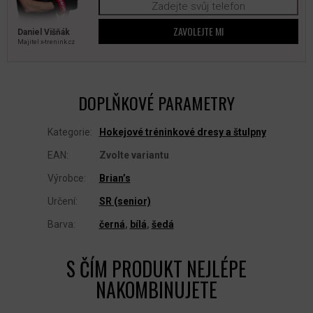
ZAVOLEJTE MI
Daniel Višňák
Majitel x‑trenink.cz
DOPLŇKOVÉ PARAMETRY
Kategorie
:
Hokejové tréninkové dresy a štulpny
EAN
:
Zvolte variantu
Výrobce
:
Brian’s
Určení
:
SR (senior)
Barva
:
černá
,
bílá
,
šedá