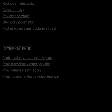
Hodnocení obchodu
Cena dopravy
Reklamace zboží
Obchodní podmínky
Podmínky ochrany osobních údajů
ČTYŘIKRÁT PROČ
Proč produkty testujeme v praxi
Proč si tvoříme vlastní popisky
Proč fotíme vlastní fotky
Proč natáčíme vlastní videorecenze
PŘIJÍMÁME ONLINE PLATBY