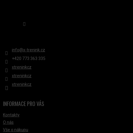
Sledovat na Instagramu
KONTAKT
info
@
x-trenink.cz
+420 ‭773 363 335
xtreninkcz
xtreninkcz
xtreninkcz
INFORMACE PRO VÁS
Kontakty
O nás
Vše o nákupu