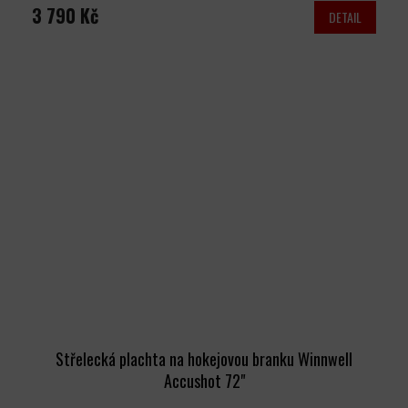
3 790 Kč
DETAIL
Střelecká plachta na hokejovou branku Winnwell
Accushot 72"