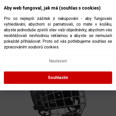
Přejít
NÁKUPNÍ
na
CZK
Aby web fungoval, jak má (souhlas s cookies)
obsah
KOŠÍK
Pro co nejlepší zážitek z nakupování - aby fungovalo
vyhledávání, abychom si pamatovali, co máte v košíku,
abyste jednoduše zjistili stav vaší objednávky, abychom vás
neobtěžovali nevhodnou reklamou a abyste se nemuseli
HELMA CCM TACKS 70 COMBO SR
pokaždé přihlašovat. Proto od vás potřebujeme souhlas se
VELIKOST SENIOR
zpracováním souborů cookies.
Nastavení
Souhlasím