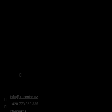
P
A
INSTAGRAM
T
Í
Sledovat na Instagramu
KONTAKT
info
@
x-trenink.cz
+420 ‭773 363 335
xtreninkcz