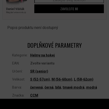
ZAVOLEJTE MI
Daniel Višňák
Majitel x‑trenink.cz
Popis produktu není dostupný
DOPLŇKOVÉ PARAMETRY
Kategorie
:
Helmy na hokej
EAN
:
Zvolte variantu
Určení
:
SR (senior)
Velikost
:
S (52-57cm)
,
M (56-60cm)
,
L (58-62cm)
Barva
:
červená
,
černá
,
bílá
,
tmavě modrá
,
modrá
Značka
:
CCM
Z
Á