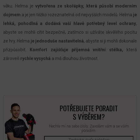
věku. Helma je
vytvořena ze skořápky, která působí moderním
dojmem
a je jen těžko rozeznatelná od nejvyšších modelů. Helma
je
lehká, pohodlná a dodává vaší hlavě potřebný level ochrany
,
abyste se mohli cítit bezpečně, zatímco si užíváte skvělého pocitu
ze hry. Helma
je jednoduše nastavitelná
, abyste si ji mohli dokonale
přizpůsobit.
Komfort zajišťuje příjemná vnitřní stélka,
která
zároveň
rychle vysychá
a má dlouhou životnost.
POTŘEBUJETE PORADIT
S VÝBĚREM?
Nechte mi na sebe číslo. Zavolám vám a se vším
poradím.