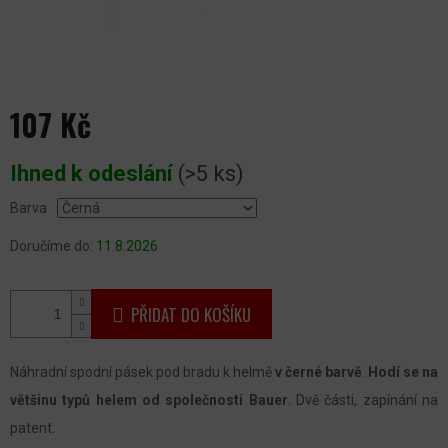
107 Kč
Měrná
Ihned k odeslání
(>5 ks)
cena:
Barva
Doručíme do:
11.8.2026
PŘIDAT DO KOŠÍKU
Náhradní spodní pásek pod bradu k helmě
v černé barvě
.
Hodí se na
většinu typů helem od společnosti Bauer
. Dvě části, zapínání na
patent.