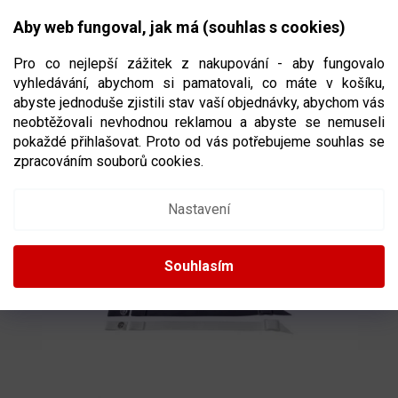
Přejít
NÁKUPNÍ
na
CZK
Aby web fungoval, jak má (souhlas s cookies)
obsah
KOŠÍK
Pro co nejlepší zážitek z nakupování - aby fungovalo
vyhledávání, abychom si pamatovali, co máte v košíku,
abyste jednoduše zjistili stav vaší objednávky, abychom vás
neobtěžovali nevhodnou reklamou a abyste se nemuseli
PÁSEK K HELMĚ POD BRADU BAUER
pokaždé přihlašovat. Proto od vás potřebujeme souhlas se
zpracováním souborů cookies.
89811/87112
Nastavení
Souhlasím