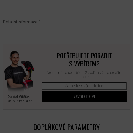
Detailní informace
POTŘEBUJETE PORADIT
S VÝBĚREM?
Nechte mi na sebe číslo. Zavolám vám a se vším
poradím.
ZAVOLEJTE MI
Daniel Višňák
Majitel x‑trenink.cz
DOPLŇKOVÉ PARAMETRY