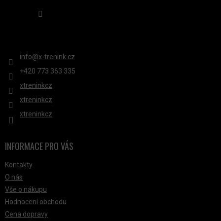
Sledovat na Instagramu
KONTAKT
info
@
x-trenink.cz
+420 ‭773 363 335
xtreninkcz
xtreninkcz
xtreninkcz
INFORMACE PRO VÁS
Kontakty
O nás
Vše o nákupu
Hodnocení obchodu
Cena dopravy