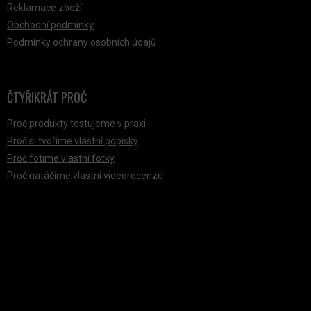
Reklamace zboží
Obchodní podmínky
Podmínky ochrany osobních údajů
ČTYŘIKRÁT PROČ
Proč produkty testujeme v praxi
Proč si tvoříme vlastní popisky
Proč fotíme vlastní fotky
Proč natáčíme vlastní videorecenze
PŘIJÍMÁME ONLINE PLATBY