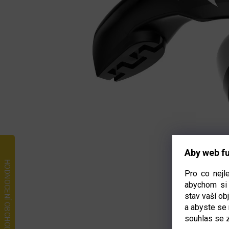
Aby web fu
Pro co nejl
abychom si 
stav vaší o
a abyste se
souhlas se 