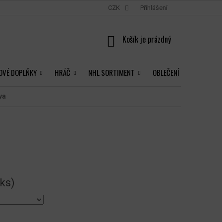
CZK
Přihlášení
NÁKUPNÍ
KOŠÍK
OVÉ DOPLŇKY
HRÁČ
NHL SORTIMENT
OBLEČENÍ
va
 ks)