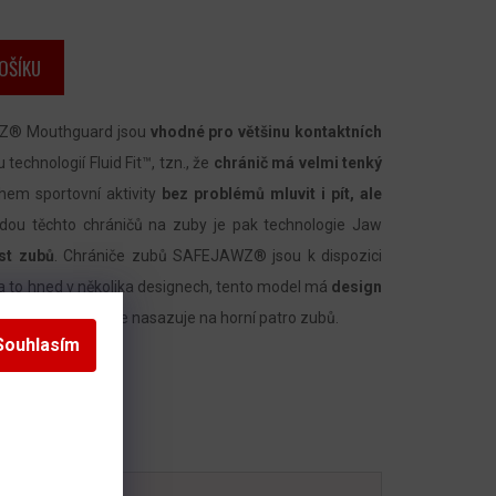
OŠÍKU
® Mouthguard jsou
vhodné pro většinu kontaktních
 technologií Fluid Fit™, tzn., že
chránič má velmi tenký
hem sportovní aktivity
bez problémů mluvit i pít, ale
odou těchto chráničů na zuby je pak technologie Jaw
ást zubů
. Chrániče zubů SAFEJAWZ® jsou k dispozici
 a to hned v několika designech, tento model má
design
 chrániče
, který se nasazuje na horní patro zubů.
Souhlasím