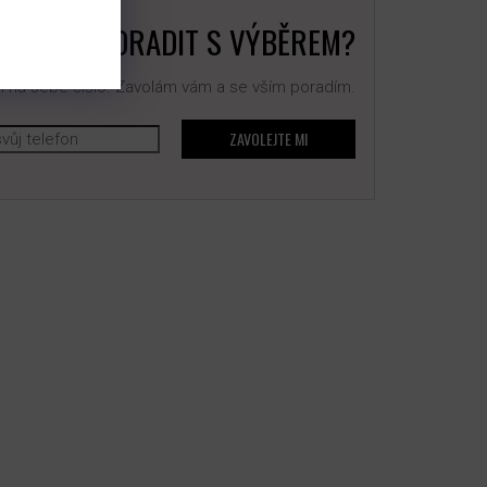
BUJETE PORADIT S VÝBĚREM?
 na sebe číslo. Zavolám vám a se vším poradím.
ZAVOLEJTE MI