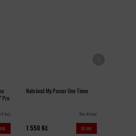
Další
produkt
ou
Nahrávač My Passer One Timer
" Pro
>5 ks)
Na dotaz
1 550 Kč
TAIL
DETAIL