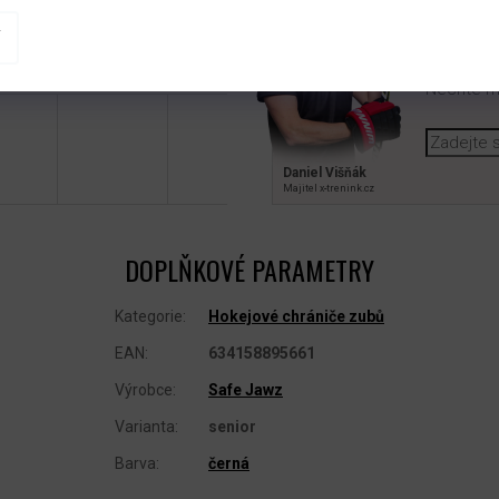
POTŘE
Nechte mi
Daniel Višňák
Majitel x‑trenink.cz
DOPLŇKOVÉ PARAMETRY
Kategorie
:
Hokejové chrániče zubů
EAN
:
634158895661
Výrobce
:
Safe Jawz
Varianta
:
senior
Barva
:
černá