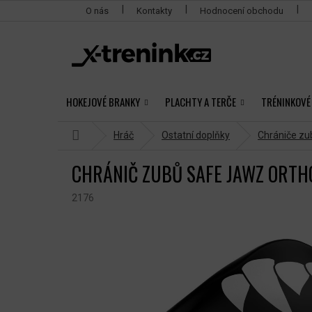
Přejít
O nás
Kontakty
Hodnocení obchodu
na
obsah
HOKEJOVÉ BRANKY
PLACHTY A TERČE
TRÉNINKOVÉ
Domů
Hráč
Ostatní doplňky
Chrániče zu
CHRÁNIČ ZUBŮ SAFE JAWZ ORTH
2176