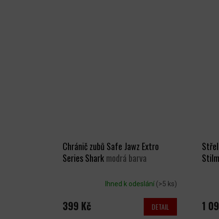
Chránič zubů Safe Jawz Extro
Střel
Series Shark
modrá barva
Stil
Ihned k odeslání
(>5 ks)
399 Kč
1 09
DETAIL