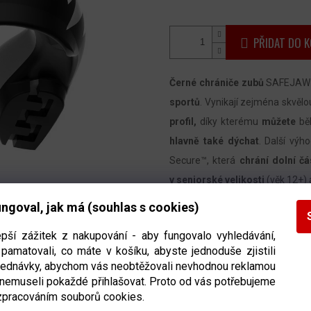
PŘIDAT DO K
Černé
chrániče zubů
SAFEJAWZ
sportů
. Vynikají zejména skvělou
profil,
díky kterému
můžete
bě
hlavně také dýchat
. Další výh
Secure™, která
chrání dolní č
v seniorské velikosti
(věk 12+)
bílých zubů.
V balení je vždy
1ks
ngoval, jak má (souhlas s cookies)
Detailní informace
epší zážitek z nakupování - aby fungovalo vyhledávání,
pamatovali, co máte v košíku, abyste jednoduše zjistili
bjednávky, abychom vás neobtěžovali nevhodnou reklamou
 nemuseli pokaždé přihlašovat. Proto od vás potřebujeme
zpracováním souborů cookies.