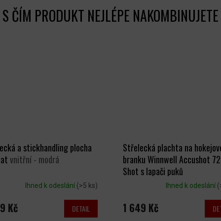
ecká a stickhandling plocha
Střelecká plachta na hokejov
mat
vnitřní - modrá
branku Winnwell Accushot 72
Shot s lapači puků
Ihned k odeslání
(>5 ks)
Ihned k odeslání
(
9 Kč
1 649 Kč
DETAIL
DE