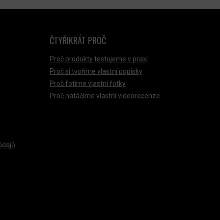
ČTYŘIKRÁT PROČ
Proč produkty testujeme v praxi
Proč si tvoříme vlastní popisky
Proč fotíme vlastní fotky
Proč natáčíme vlastní videorecenze
údajů