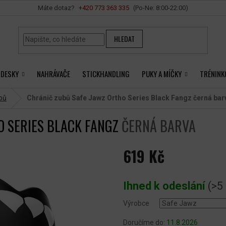
Vše o nákupu
+420 ‭773 363 335
HLEDAT
 DESKY
NAHRÁVAČE
STICKHANDLING
PUKY A MÍČKY
TRÉNINK
bů
Chránič zubů Safe Jawz Ortho Series Black Fangz
černá bar
O SERIES BLACK FANGZ
ČERNÁ BARVA
619 Kč
Měrná
cena:
Ihned k odeslání
(>5
Výrobce
Doručíme do:
11.8.2026