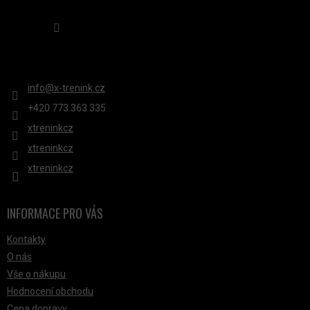
Sledovat na Instagramu
KONTAKT
info
@
x-trenink.cz
+420 ‭773 363 335
xtreninkcz
xtreninkcz
xtreninkcz
INFORMACE PRO VÁS
Kontakty
O nás
Vše o nákupu
Hodnocení obchodu
Cena dopravy