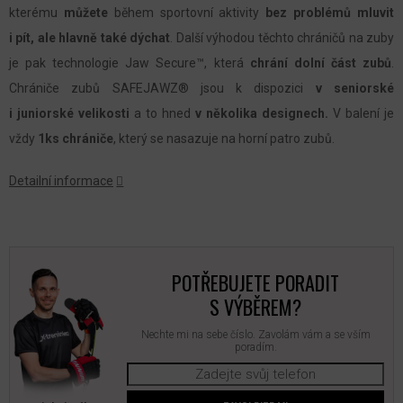
kterému
můžete
během sportovní aktivity
bez problémů mluvit
i pít, ale hlavně také dýchat
. Další výhodou těchto chráničů na zuby
je pak technologie Jaw Secure™, která
chrání dolní část zubů
.
Chrániče zubů SAFEJAWZ® jsou k dispozici
v seniorské
i juniorské velikosti
a to hned
v několika designech.
V balení je
vždy
1ks chrániče
, který se nasazuje na horní patro zubů.
Detailní informace
POTŘEBUJETE PORADIT
S VÝBĚREM?
Nechte mi na sebe číslo. Zavolám vám a se vším
poradím.