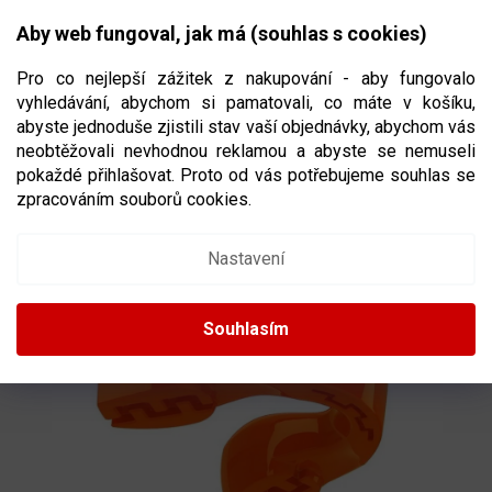
Přejít
NÁKUPNÍ
na
CZK
Aby web fungoval, jak má (souhlas s cookies)
obsah
KOŠÍK
Pro co nejlepší zážitek z nakupování - aby fungovalo
vyhledávání, abychom si pamatovali, co máte v košíku,
abyste jednoduše zjistili stav vaší objednávky, abychom vás
neobtěžovali nevhodnou reklamou a abyste se nemuseli
CHRÁNIČ ZUBŮ SAFE JAWZ INTRO SERIES
pokaždé přihlašovat. Proto od vás potřebujeme souhlas se
FLUORO ORANGE
ORANŽOVÁ BARVA
zpracováním souborů cookies.
Nastavení
Souhlasím