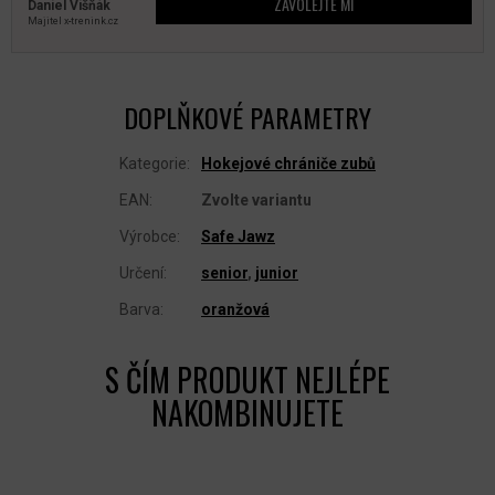
ZAVOLEJTE MI
Daniel Višňák
Majitel x‑trenink.cz
DOPLŇKOVÉ PARAMETRY
Kategorie
:
Hokejové chrániče zubů
EAN
:
Zvolte variantu
Výrobce
:
Safe Jawz
Určení
:
senior
,
junior
Barva
:
oranžová