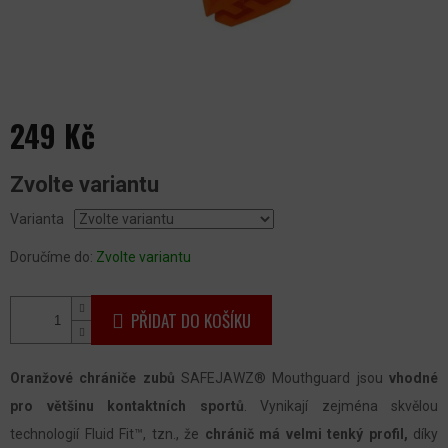
249 Kč
Měrná
Zvolte variantu
cena:
Varianta
Doručíme do:
Zvolte variantu
PŘIDAT DO KOŠÍKU
Oranžové chrániče zubů
SAFEJAWZ® Mouthguard jsou
vhodné
pro většinu kontaktních sportů
. Vynikají zejména skvělou
technologií Fluid Fit™, tzn., že
chránič má velmi tenký profil,
díky