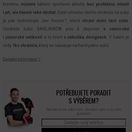
kterému
můžete
během sportovní aktivity
bez problémů mluvit
i pít, ale hlavně také dýchat
. Další výhodou těchto chráničů na zuby
je pak technologie Jaw Secure™, která
chrání dolní část zubů
.
Chrániče zubů SAFEJAWZ® jsou k dispozici
v seniorské
i juniorské velikosti
a to hned
v několika designech.
V balení je
vždy
1ks chrániče
, který se nasazuje na horní patro zubů.
Detailní informace
POTŘEBUJETE PORADIT
S VÝBĚREM?
Nechte mi na sebe číslo. Zavolám vám a se vším
poradím.