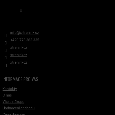
Sledovat na Instagramu
KONTAKT
info
@
x-trenink.cz
+420 ‭773 363 335
xtreninkcz
xtreninkcz
xtreninkcz
INFORMACE PRO VÁS
Kontakty
O nás
Vše o nákupu
Hodnocení obchodu
Cena dopravy