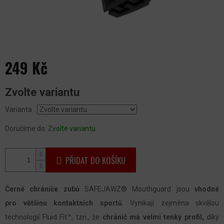
249 Kč
Měrná
Zvolte variantu
cena:
Varianta
Doručíme do:
Zvolte variantu
PŘIDAT DO KOŠÍKU
Černé chrániče zubů
SAFEJAWZ® Mouthguard jsou
vhodné
pro většinu kontaktních sportů
. Vynikají zejména skvělou
technologií Fluid Fit™, tzn., že
chránič má velmi tenký profil,
díky