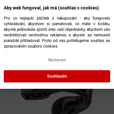
Přejít
NÁKUPNÍ
na
CZK
Aby web fungoval, jak má (souhlas s cookies)
obsah
KOŠÍK
Pro co nejlepší zážitek z nakupování - aby fungovalo
vyhledávání, abychom si pamatovali, co máte v košíku,
abyste jednoduše zjistili stav vaší objednávky, abychom vás
neobtěžovali nevhodnou reklamou a abyste se nemuseli
CHRÁNIČ ZUBŮ SAFE JAWZ INTRO SERIES
pokaždé přihlašovat. Proto od vás potřebujeme souhlas se
BLACK
ČERNÁ BARVA
zpracováním souborů cookies.
Nastavení
Souhlasím