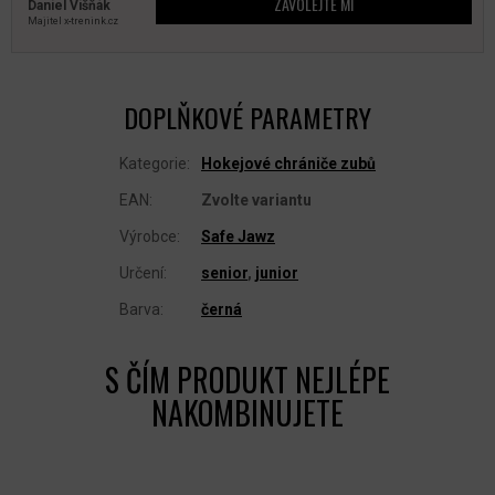
ZAVOLEJTE MI
Daniel Višňák
Majitel x‑trenink.cz
DOPLŇKOVÉ PARAMETRY
Kategorie
:
Hokejové chrániče zubů
EAN
:
Zvolte variantu
Výrobce
:
Safe Jawz
Určení
:
senior
,
junior
Barva
:
černá