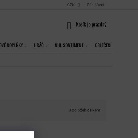
CZK
Přihlášení
NÁKUPNÍ
KOŠÍK
OVÉ DOPLŇKY
HRÁČ
NHL SORTIMENT
OBLEČENÍ
3
položek celkem