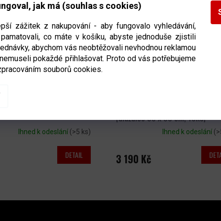
ngoval, jak má (souhlas s cookies)
epší zážitek z nakupování - aby fungovalo vyhledávání,
pamatovali, co máte v košíku, abyste jednoduše zjistili
bjednávky, abychom vás neobtěžovali nevhodnou reklamou
 nemuseli pokaždé přihlašovat. Proto od vás potřebujeme
zpracováním souborů cookies.
ový kužel
Různé barvy, po 1
Střelecká a stickhandling ploc
Shooting Pad Ice
Rozměr 2m²
(dlaždice 33 x 33 cm, 18ks)
Ihned k odeslání
(>5 ks)
Ihned k odeslání
(>
DETAIL
DETA
3 190 Kč
O
V
L