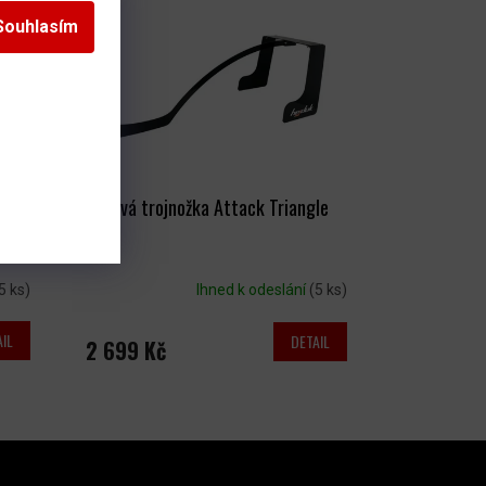
Souhlasím
ha
Kovová trojnožka Attack Triangle
5 ks)
Ihned k odeslání
(5 ks)
IL
DETAIL
2 699 Kč