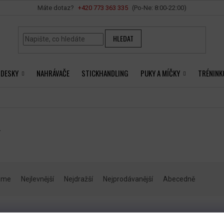
Vše o nákupu
+420 ‭773 363 335
HLEDAT
 DESKY
NAHRÁVAČE
STICKHANDLING
PUKY A MÍČKY
TRÉNINK
K
eme
Nejlevnější
Nejdražší
Nejprodávanější
Abecedně