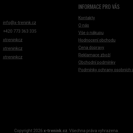
Á
INFORMACE PRO VÁS
NTAKT
D
Kontakty
A
info
@
x-trenink.cz
O nás
C
+420 ‭773 363 335
Vše o nákupu
Í
xtreninkcz
Hodnocení obchodu
P
Cena dopravy
xtreninkcz
R
Reklamace zboží
xtreninkcz
V
Obchodní podmínky
K
Podmínky ochrany osobních 
Y
V
Ý
P
I
S
U
Copyright 2026
x-trenink.cz
. Všechna práva vyhrazena.