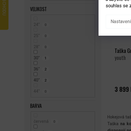
souhlas se 
VELIKOST
Nastavení
24"
0
25"
0
28"
0
Taška G
youth
30"
1
36"
2
40"
2
3 899 
44"
0
BARVA
Hokejová taš
červená
0
Taška
na ko
disponují 