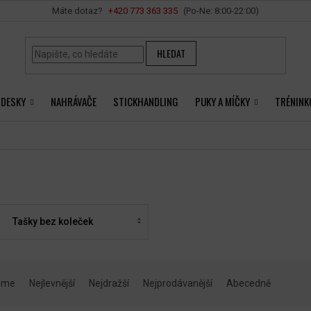
Vše o nákupu
+420 ‭773 363 335
HLEDAT
 DESKY
NAHRÁVAČE
STICKHANDLING
PUKY A MÍČKY
TRÉNINK
Tašky bez koleček
eme
Nejlevnější
Nejdražší
Nejprodávanější
Abecedně