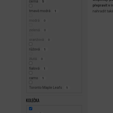
černá
5
přepravit v 
tmavě modrá
nahradit tak
1
modrá
0
zelená
0
oranžová
0
růžová
1
žlutá
0
fialová
1
camo
1
Toronto Maple Leafs
1
KOLEČKA