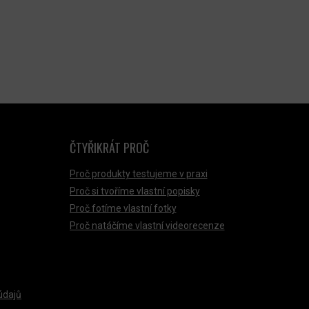
ČTYŘIKRÁT PROČ
Proč produkty testujeme v praxi
Proč si tvoříme vlastní popisky
Proč fotíme vlastní fotky
Proč natáčíme vlastní videorecenze
údajů