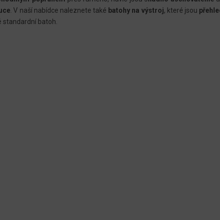
Á
ruce
. V naší nabídce naleznete také
batohy na výstroj
, které jsou
přehle
D
é standardní batoh.
A
C
Í
P
R
V
K
Y
V
Ý
P
I
S
U