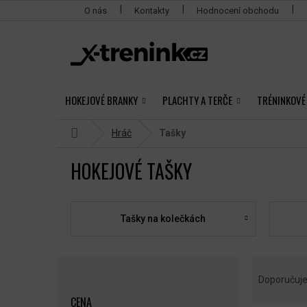
Přejít
O nás
Kontakty
Hodnocení obchodu
na
obsah
HOKEJOVÉ BRANKY
PLACHTY A TERČE
TRÉNINKOVÉ
Domů
Hráč
Tašky
HOKEJOVÉ TAŠKY
Tašky na kolečkách
P
Ř
O
A
Doporučuj
S
Z
CENA