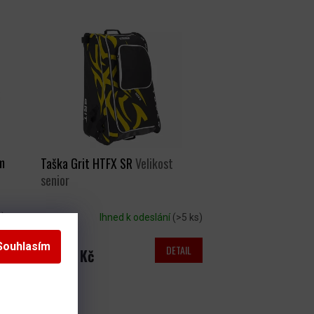
m
Taška Grit HTFX SR
Velikost
senior
s)
Ihned k odeslání
(>5 ks)
Souhlasím
DETAIL
4 499 Kč