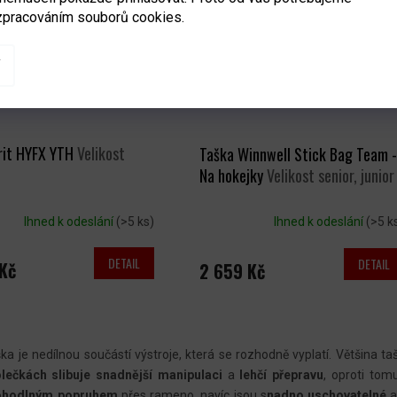
zpracováním souborů cookies.
rit HYFX YTH
Velikost
Taška Winnwell Stick Bag Team -
Na hokejky
Velikost senior, junior
Ihned k odeslání
(>5 ks)
Ihned k odeslání
(>5 k
DETAIL
DETAIL
Kč
2 659 Kč
O
V
ka je nedílnou součástí výstroje, která se rozhodně vyplatí. Většina t
L
lečkách slibuje snadnější manipulaci
a
lehčí přepravu
, oproti tom
pohodlným popruhem
přes rameno, navíc jsou s
nadno uschovatelné
a