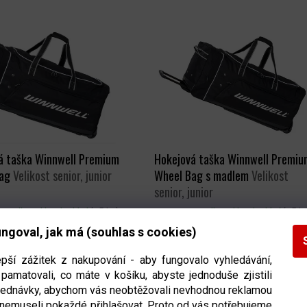
á taška Winnwell Premium
Hokejová taška Winnwell Premiu
Bag
Velikost senior, junior
Wheel Bag s madlem
Velikost
senior, junior
Ihned k odeslání
(>5 ks)
Ihned k odeslání
(>5 k
ngoval, jak má (souhlas s cookies)
DETAIL
DETAIL
 Kč
2 690 Kč
epší zážitek z nakupování - aby fungovalo vyhledávání,
pamatovali, co máte v košíku, abyste jednoduše zjistili
bjednávky, abychom vás neobtěžovali nevhodnou reklamou
 nemuseli pokaždé přihlašovat. Proto od vás potřebujeme