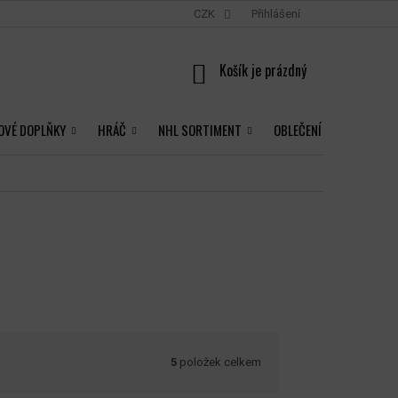
CZK
Přihlášení
NÁKUPNÍ
KOŠÍK
OVÉ DOPLŇKY
HRÁČ
NHL SORTIMENT
OBLEČENÍ
5
položek celkem