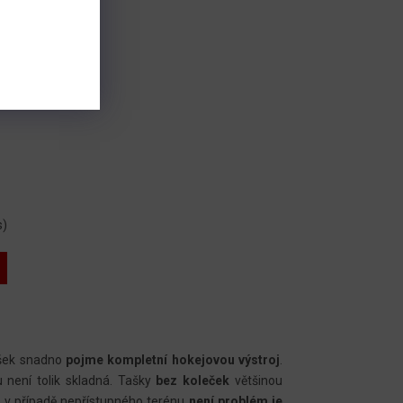
s)
ašek snadno
pojme kompletní hokejovou výstroj
.
u není tolik skladná. Tašky
bez koleček
většinou
 v případě nepřístupného terénu
není problém je