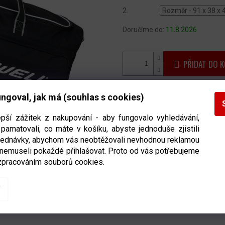
2.
Doručíme do:
11.8.2026
PŘIDAT DO K
Taška Winnwell Premium Whee
ngoval, jak má (souhlas s cookies)
pevné popruhy
a lze ji dobře 
epší zážitek z nakupování - aby fungovalo vyhledávání,
cestovní tašku. Je vyrobena
z
pamatovali, co máte v košíku, abyste jednoduše zjistili
pohodlné uložení věcí. Navíc m
bjednávky, abychom vás neobtěžovali nevhodnou reklamou
můžete využít
na samostatné ulo
 nemuseli pokaždé přihlašovat. Proto od vás potřebujeme
zpracováním souborů cookies.
dvou variantách, které se liší
36" x 15" x 16" (junior).
Detailní informace