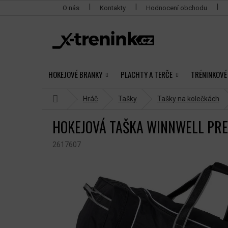
Přejít
O nás
Kontakty
Hodnocení obchodu
na
obsah
HOKEJOVÉ BRANKY
PLACHTY A TERČE
TRÉNINKOVÉ
Domů
Hráč
Tašky
Tašky na kolečkách
HOKEJOVÁ TAŠKA WINNWELL PR
2617607