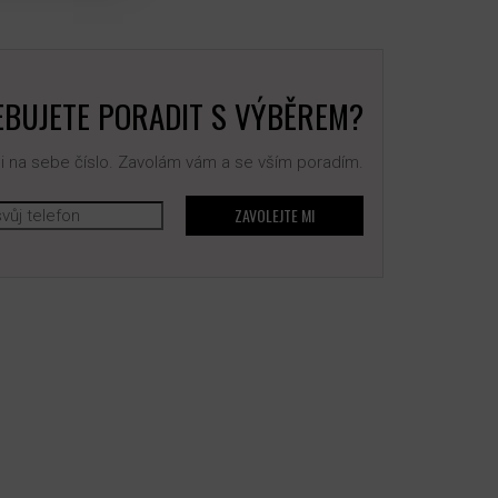
BUJETE PORADIT S VÝBĚREM?
 na sebe číslo. Zavolám vám a se vším poradím.
ZAVOLEJTE MI