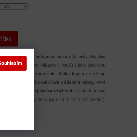
OŠÍKU
l Bag je
kvalitní hokejová taška
s kolečky. Má
dva
Souhlasím
nést i přes rameno. Můžete ji využít i jako klasickou
 velmi odolného materiálu
.
Velká kapsa
umožňuje
á tato hokejová taška
další dvě oddělené kapsy,
které
žení textilu nebo jiných nezbytností.
Je dostupná
ve
 rozměry
. Rozměry tašky jsou: 40 "x 16" x 18“ (senior),