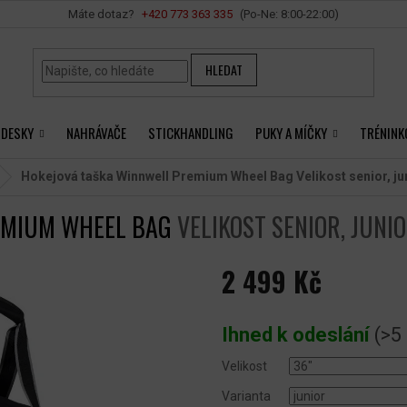
Vše o nákupu
+420 ‭773 363 335
HLEDAT
 DESKY
NAHRÁVAČE
STICKHANDLING
PUKY A MÍČKY
TRÉNINK
Hokejová taška Winnwell Premium Wheel Bag
Velikost senior, ju
EMIUM WHEEL BAG
VELIKOST SENIOR, JUNI
2 499 Kč
Měrná
cena:
Ihned k odeslání
(>5
Velikost
Varianta