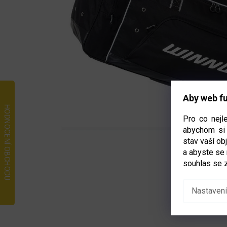
Aby web fu
Pro co nejl
abychom si 
stav vaší o
a abyste se
souhlas se 
Nastavení