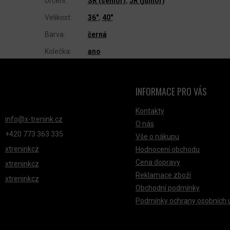
Určení
:
SR (senior)
,
JR (junior)
Velikost
:
36"
,
40"
Barva
:
černá
Kolečka
:
ano
INFORMACE PRO VÁS
NTAKT
Kontakty
info
@
x-trenink.cz
O nás
+420 ‭773 363 335
Vše o nákupu
xtreninkcz
Hodnocení obchodu
Cena dopravy
xtreninkcz
Reklamace zboží
xtreninkcz
Obchodní podmínky
Podmínky ochrany osobních 