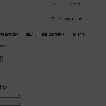
CZK
Přihlášení
NÁKUPNÍ
KOŠÍK
OVÉ DOPLŇKY
HRÁČ
NHL SORTIMENT
OBLEČENÍ
nior
OR
 ks)