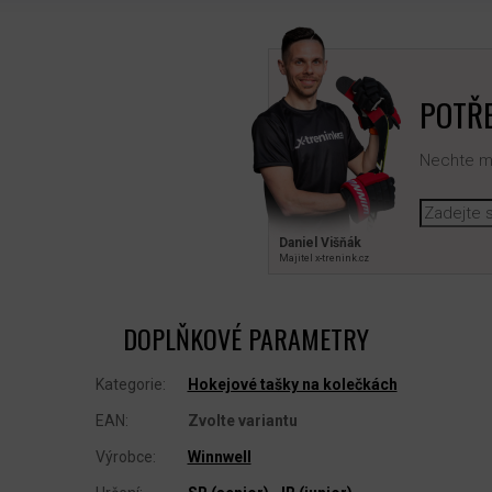
POTŘE
Nechte mi
Daniel Višňák
Majitel x‑trenink.cz
DOPLŇKOVÉ PARAMETRY
Kategorie
:
Hokejové tašky na kolečkách
EAN
:
Zvolte variantu
Výrobce
:
Winnwell