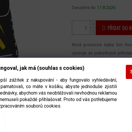
Doručíme do:
11.8.2026
PŘIDAT DO K
Nová prostorná taška Grit H
výstroje do jednotlivých přihrá
Konstrukce tašky
je vyztužena
ngoval, jak má (souhlas s cookies)
tvar tašky. Hlavní vychytávkou G
který je umístěn na zadní vyztu
epší zážitek z nakupování - aby fungovalo vyhledávání,
okamžitě po uložení
do dělených
pamatovali, co máte v košíku, abyste jednoduše zjistili
bjednávky, abychom vás neobtěžovali nevhodnou reklamou
která je součástí. Na boční s
 nemuseli pokaždé přihlašovat. Proto od vás potřebujeme
hokejku
. Samozřejmostí jsou
ve
zpracováním souborů cookies.
rámu
. Výrobce nešetřil ani na 
pevného materiálu.