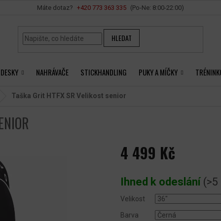
Vše o nákupu
+420 ‭773 363 335
HLEDAT
 DESKY
NAHRÁVAČE
STICKHANDLING
PUKY A MÍČKY
TRÉNINK
Taška Grit HTFX SR
Velikost senior
ENIOR
4 499 Kč
Měrná
cena:
Ihned k odeslání
(>5
Velikost
Barva