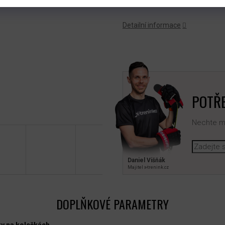
Detailní informace
POTŘE
Nechte mi
Daniel Višňák
Majitel x‑trenink.cz
DOPLŇKOVÉ PARAMETRY
y na kolečkách