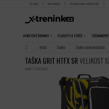
Přejít
O nás
Kontakty
Hodnocení obchodu
na
obsah
HOKEJOVÉ BRANKY
PLACHTY A TERČE
TRÉNINKOVÉ
Domů
Hráč
Tašky
Tašky na kolečkách
TAŠKA GRIT HTFX SR
VELIKOST S
89811/955967