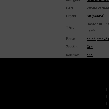
EAN
:
Zvolte varian
Určení
:
SR (senior)
Boston Bruins
Tým
:
Leafs
Barva
:
černá
,
tmavě
Značka
:
Grit
Kolečka
:
ano
Z
Á
P
A
INSTAGRAM
KO
T
Í