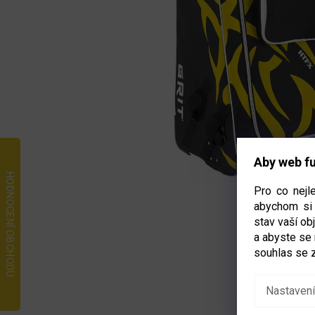
Aby web fu
Pro co nejl
abychom si 
stav vaší o
a abyste se
souhlas se 
Nastavení