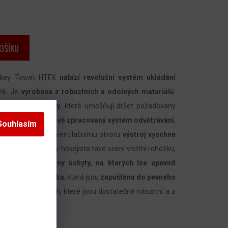
OŠÍKU
ockey Towet HTFX
nabízí revoluční systém ukládání
dek. Je
vyrobena z robustních a odolných materiálů
.
 a zpevněna rámy
, které umožňují držet požadovaný
RIT HTFX je
špičkově zpracovaný systém odvětrávání
,
Souhlasím
žené straně. Díky ventilačnímu otvoru
výstroj vyschne
 přihrádek. Každý hokejista také ocení vnitřní rohožku,
traně jsou
umístěny úchyty, na kterých lze upevnit
lká terénní kolečka
, která jsou
zapuštěna do pevného
zipech a karabinách, které jsou dostatečně robustní a z