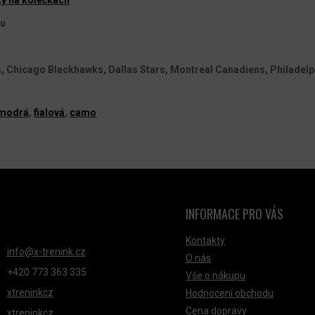
tu
, Chicago Blackhawks, Dallas Stars, Montreal Canadiens, Philadelp
 modrá
,
fialová
,
camo
INFORMACE PRO VÁS
NTAKT
Kontakty
info
@
x-trenink.cz
O nás
+420 ‭773 363 335
Vše o nákupu
xtreninkcz
Hodnocení obchodu
Cena dopravy
xtreninkcz