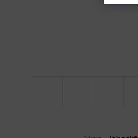
Kategorie
:
Hokejové tašk