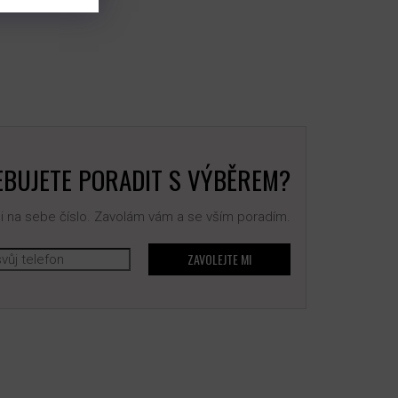
BUJETE PORADIT S VÝBĚREM?
 na sebe číslo. Zavolám vám a se vším poradím.
ZAVOLEJTE MI