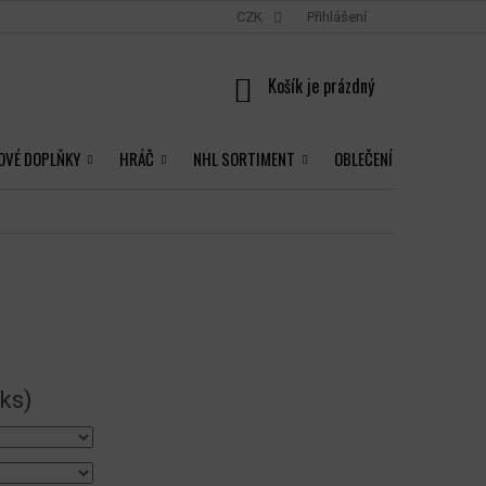
CZK
Přihlášení
NÁKUPNÍ
KOŠÍK
OVÉ DOPLŇKY
HRÁČ
NHL SORTIMENT
OBLEČENÍ
 ks)