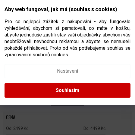
Přejít
NÁKUPNÍ
na
CZK
Aby web fungoval, jak má (souhlas s cookies)
obsah
KOŠÍK
Pro co nejlepší zážitek z nakupování - aby fungovalo
vyhledávání, abychom si pamatovali, co máte v košíku,
abyste jednoduše zjistili stav vaší objednávky, abychom vás
neobtěžovali nevhodnou reklamou a abyste se nemuseli
HOKEJOVÉ TAŠKY NA KOLEČKÁCH
pokaždé přihlašovat. Proto od vás potřebujeme souhlas se
zpracováním souborů cookies.
Ř
A
Doporučujeme
Nejlevnější
Nejdražší
Nejprodávanější
Nastavení
Z
E
Abecedně
N
Souhlasím
Í
P
ZAVŘÍT FILTR
R
O
CENA
D
U
2499
Kč
4499
Kč
K