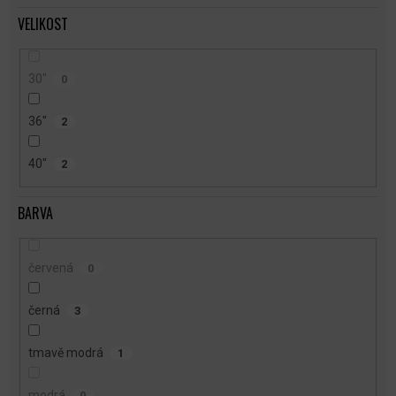
VELIKOST
30"
0
36"
2
40"
2
BARVA
červená
0
černá
3
tmavě modrá
1
modrá
0