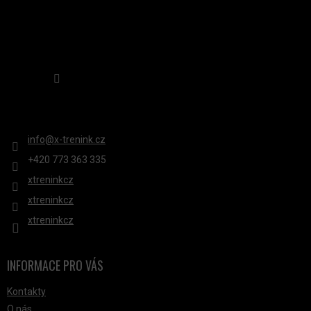
V
K
Y
V
Sledovat na Instagramu
Ý
P
KONTAKT
I
S
info
@
x-trenink.cz
U
+420 ‭773 363 335
xtreninkcz
xtreninkcz
xtreninkcz
INFORMACE PRO VÁS
Kontakty
O nás