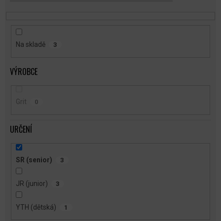
T
Ů
Na skladě
3
VÝROBCE
Grit
0
URČENÍ
SR (senior)
3
JR (junior)
3
YTH (dětská)
1