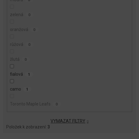
zelená
0
oranžová
0
růžová
0
žlutá
0
fialová
1
camo
1
Toronto Maple Leafs
0
VYMAZAT FILTRY
Položek k zobrazení:
3