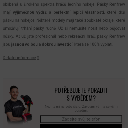
oblíbená u širokého spektra hráčů ledního hokeje. Pásky Renfrew
mají
výjimečnou výdrž
a
perfektní lepící vlastnosti
, které drží
pásku na hokejce. Některé modely mají také zoubkaté okraje, které
umožňují trhání pásky ručně. Už si nemusíte nosit nebo půjčovat
nůžky. Ať už jste profesionál nebo rekreační hráč, pásky Renfrew
jsou
jasnou volbou
a
dobrou investicí
, která se 100% vyplatí.
Detailní informace
POTŘEBUJETE PORADIT
S VÝBĚREM?
Nechte mi na sebe číslo. Zavolám vám a se vším
poradím.