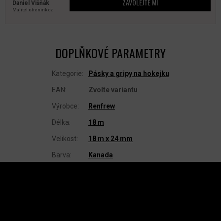
ZAVOLEJTE MI
Daniel Višňák
Majitel x‑trenink.cz
DOPLŇKOVÉ PARAMETRY
Kategorie
:
Pásky a gripy na hokejku
EAN
:
Zvolte variantu
Výrobce
:
Renfrew
Délka
:
18 m
Velikost
:
18 m x 24 mm
Barva
:
Kanada
Z
Á
P
A
INSTAGRAM
T