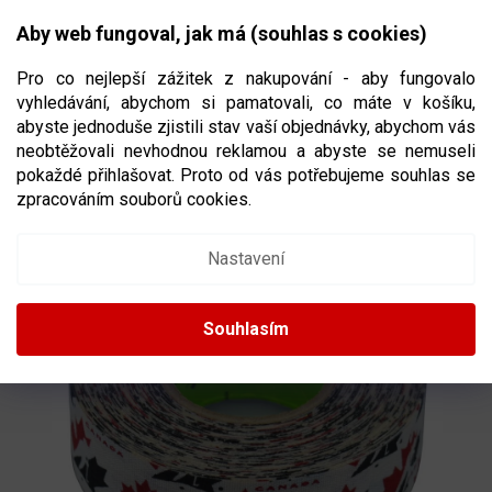
Přejít
NÁKUPNÍ
na
CZK
Aby web fungoval, jak má (souhlas s cookies)
obsah
KOŠÍK
Pro co nejlepší zážitek z nakupování - aby fungovalo
vyhledávání, abychom si pamatovali, co máte v košíku,
abyste jednoduše zjistili stav vaší objednávky, abychom vás
neobtěžovali nevhodnou reklamou a abyste se nemuseli
PÁSKA RENFREW TEAM CANADA
18 M X
pokaždé přihlašovat. Proto od vás potřebujeme souhlas se
24 MM
zpracováním souborů cookies.
2615798
Nastavení
Souhlasím