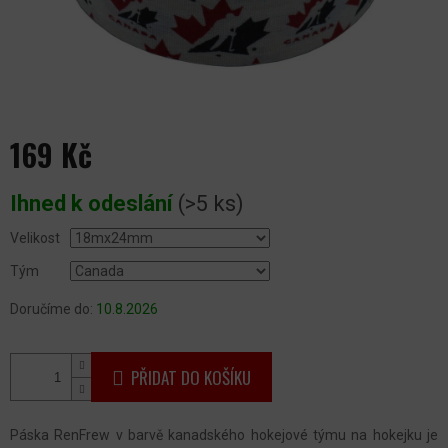
169 Kč
Měrná
Ihned k odeslání
(>5 ks)
cena:
Velikost
Tým
Doručíme do:
10.8.2026
PŘIDAT DO KOŠÍKU
Páska RenFrew v barvě kanadského hokejové týmu na hokejku je