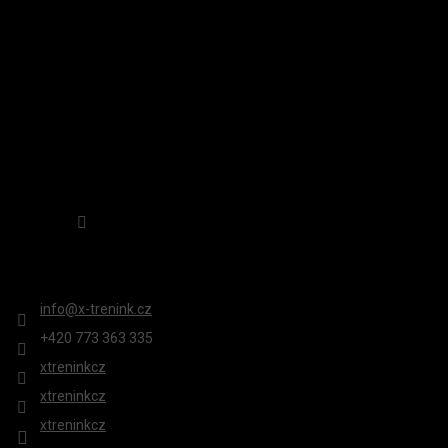
Í
Sledovat na Instagramu
KONTAKT
info
@
x-trenink.cz
+420 ‭773 363 335
xtreninkcz
xtreninkcz
xtreninkcz