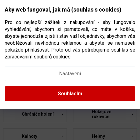
Přejít
NÁKUPNÍ
na
CZK
Aby web fungoval, jak má (souhlas s cookies)
obsah
KOŠÍK
Pro co nejlepší zážitek z nakupování - aby fungovalo
vyhledávání, abychom si pamatovali, co máte v košíku,
abyste jednoduše zjistili stav vaší objednávky, abychom vás
neobtěžovali nevhodnou reklamou a abyste se nemuseli
HOKEJOVÁ VÝSTROJ
pokaždé přihlašovat. Proto od vás potřebujeme souhlas se
zpracováním souborů cookies.
Hokejky
Brusle
Nastavení
Chrániče ramen
Chrániče loktů
Souhlasím
Hokejové
Chrániče holení
rukavice
Kalhoty
Helmy