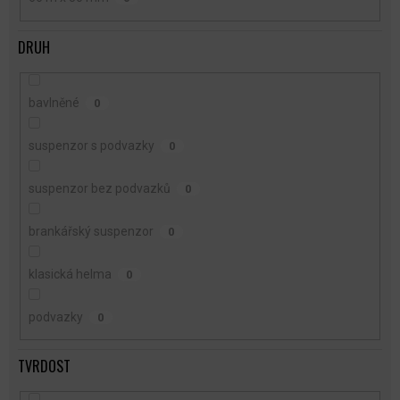
DRUH
bavlněné
0
suspenzor s podvazky
0
suspenzor bez podvazků
0
brankářský suspenzor
0
klasická helma
0
podvazky
0
TVRDOST