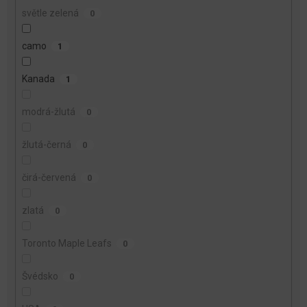
světle zelená
0
camo
1
Kanada
1
modrá-žlutá
0
žlutá-černá
0
čirá-červená
0
zlatá
0
Toronto Maple Leafs
0
Švédsko
0