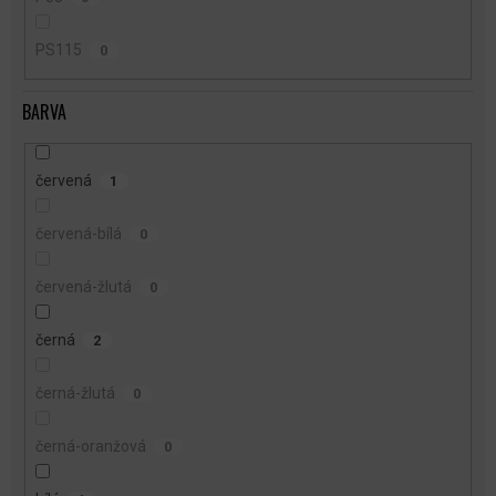
PS115
0
BARVA
červená
1
červená-bílá
0
červená-žlutá
0
černá
2
černá-žlutá
0
černá-oranžová
0