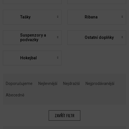
Tašky
Ribana
Suspenzory a
Ostatní doplňky
podvazky
Hokejbal
Ř
A
Doporučujeme
Nejlevnější
Nejdražší
Nejprodávanější
Z
E
Abecedně
N
Í
P
ZAVŘÍT FILTR
R
O