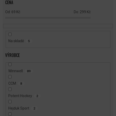
CENA
D
U
69
Kč
299
Kč
K
T
Ů
Na skladě
5
VÝROBCE
Winnwell
89
CCM
8
Potent Hockey
2
Hejduk Sport
2