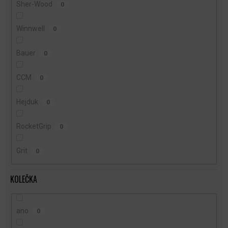
Sher-Wood
0
Winnwell
0
Bauer
0
CCM
0
Hejduk
0
RocketGrip
0
Grit
0
KOLEČKA
ano
0