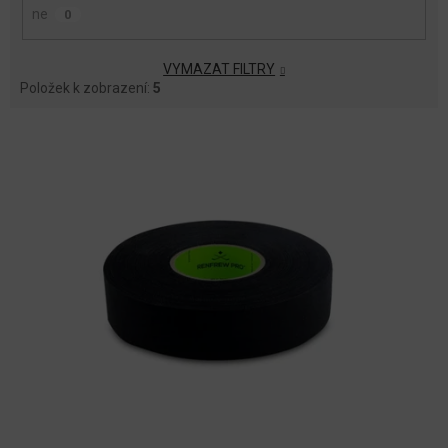
ne
0
VYMAZAT FILTRY
Položek k zobrazení:
5
V
Ý
P
I
S
P
R
O
D
U
K
T
Ů