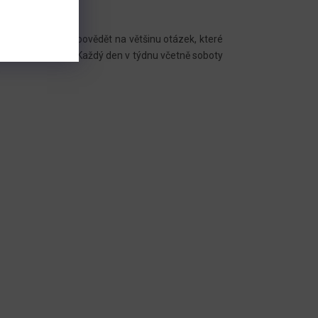
e vám dokáže zodpovědět na většinu otázek, které
tě nás
kontaktuje
.
Každý den v týdnu včetně soboty
)