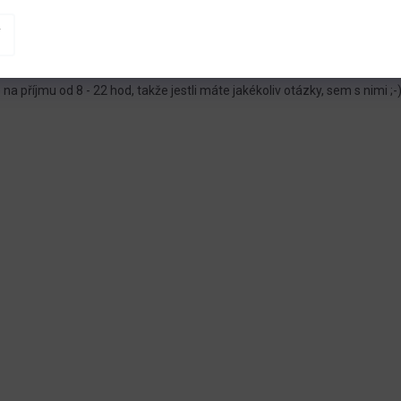
D
e buďte ve střehu :-)
A
C
uktů v naší nabídce má podrobně zpracovaný popisek, který věříme, ž
Í
nich mohli mít. Přesto,
pokud byste potřebovali cokoliv upřesnit
, urči
P
 na příjmu od 8 - 22 hod, takže jestli máte jakékoliv otázky, sem s nimi ;-
R
V
K
Y
V
Ý
P
I
S
U