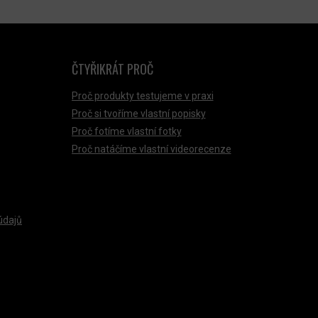
ČTYŘIKRÁT PROČ
Proč produkty testujeme v praxi
Proč si tvoříme vlastní popisky
Proč fotíme vlastní fotky
Proč natáčíme vlastní videorecenze
údajů