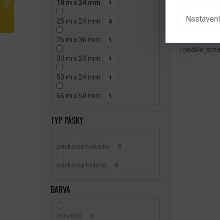
18 m x 24 mm
1
hokejku, takž
Nastavení
25 m x 24 mm
4
Většina prod
byste kolem 
25 m x 36 mm
1
i neděle jsme
30 m x 24 mm
1
50 m x 24 mm
1
66 m x 50 mm
1
TYP PÁSKY
páska na hokejku
0
páska na holeně
0
BARVA
červená
0