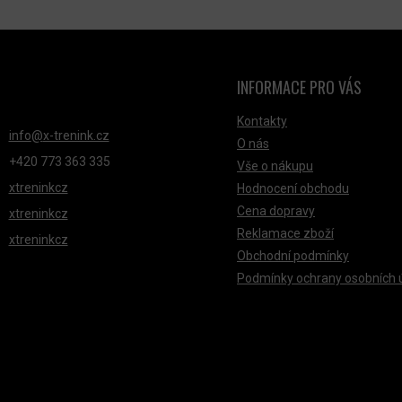
INFORMACE PRO VÁS
NTAKT
Kontakty
info
@
x-trenink.cz
O nás
+420 ‭773 363 335
Vše o nákupu
xtreninkcz
Hodnocení obchodu
Cena dopravy
xtreninkcz
Reklamace zboží
xtreninkcz
Obchodní podmínky
Podmínky ochrany osobních 