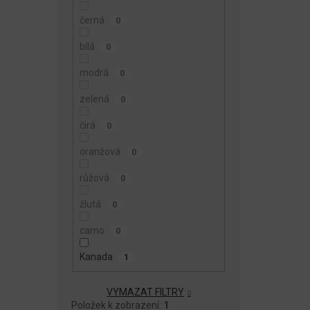
černá
0
bílá
0
modrá
0
zelená
0
čirá
0
oranžová
0
růžová
0
žlutá
0
camo
0
Kanada
1
VYMAZAT FILTRY
Položek k zobrazení:
1