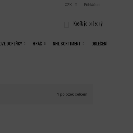
CZK
Přihlášení
NÁKUPNÍ
KOŠÍK
OVÉ DOPLŇKY
HRÁČ
NHL SORTIMENT
OBLEČENÍ
1
položek celkem