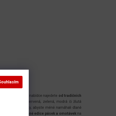
Souhlasím
é dokupují. V naší nabídce najedete
od tradičních
ické, jako třeba červená, zelená, modrá či žlutá
y
na konec hokejky, abyste méně namáhali dlaně
e i různé
limitované edice pásek a omotávek
na