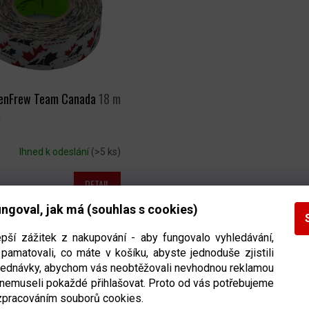
enFrew Team Canada
18 m
m
Ihned k odeslání
(>5 ks)
DETAIL
ngoval, jak má (souhlas s cookies)
O
epší zážitek z nakupování - aby fungovalo vyhledávání,
V
pamatovali, co máte v košíku, abyste jednoduše zjistili
ejku a grip na hokejku jsou velmi častým sortimentem, který si hokejist
bjednávky, abychom vás neobtěžovali nevhodnou reklamou
L
pel v nejběžnějších barvách které jsou
černá a bílá
i ty více specif
 nemuseli pokaždé přihlašovat. Proto od vás potřebujeme
páska na hokejku. Samozřejmě si můžete pořídit také
Á
speciální grip
zpracováním souborů cookies.
roveň se vám hokejka co nejlépe držela. Čas od času do nabídky přidám