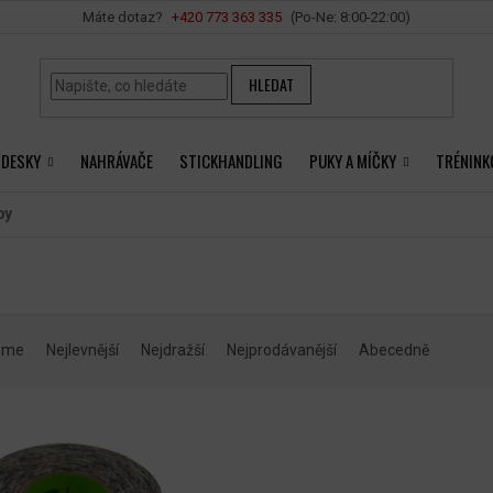
Vše o nákupu
+420 ‭773 363 335
HLEDAT
 DESKY
NAHRÁVAČE
STICKHANDLING
PUKY A MÍČKY
TRÉNINK
py
eme
Nejlevnější
Nejdražší
Nejprodávanější
Abecedně