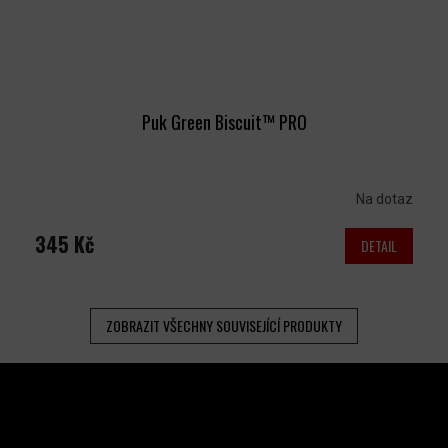
Puk Green Biscuit™ PRO
Na dotaz
345 Kč
DETAIL
ZOBRAZIT VŠECHNY SOUVISEJÍCÍ PRODUKTY
Z
Á
P
A
INSTAGRAM