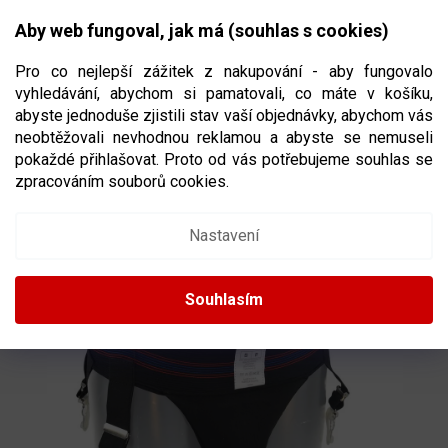
Přejít
NÁKUPNÍ
na
CZK
Aby web fungoval, jak má (souhlas s cookies)
obsah
KOŠÍK
Pro co nejlepší zážitek z nakupování - aby fungovalo
vyhledávání, abychom si pamatovali, co máte v košíku,
abyste jednoduše zjistili stav vaší objednávky, abychom vás
neobtěžovali nevhodnou reklamou a abyste se nemuseli
HOKEJOVÝ SUSPENZOR S PODVAZKY
pokaždé přihlašovat. Proto od vás potřebujeme souhlas se
WINNWELL 3V1 ORIGINAL
VELIKOST
zpracováním souborů cookies.
SENIOR
Nastavení
Souhlasím