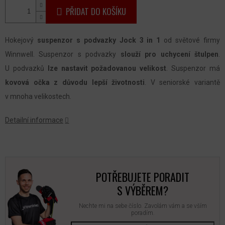
PŘIDAT DO KOŠÍKU
Hokejový
suspenzor s podvazky Jock 3 in 1
od světové firmy
Winnwell. Suspenzor s podvazky
slouží pro uchycení štulpen
.
U podvazků
lze nastavit požadovanou velikost
. Suspenzor má
kovová očka z důvodu lepší životnosti
. V seniorské variantě
v mnoha velikostech.
Detailní informace
POTŘEBUJETE PORADIT
S VÝBĚREM?
Nechte mi na sebe číslo. Zavolám vám a se vším
poradím.