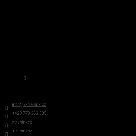
T
Í
Sledovat na Instagramu
KONTAKT
info
@
x-trenink.cz
+420 ‭773 363 335
xtreninkcz
xtreninkcz