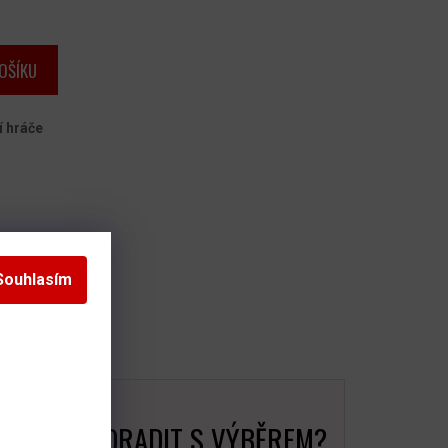
OŠÍKU
í hráče
potu
Souhlasím
BUJETE PORADIT S VÝBĚREM?