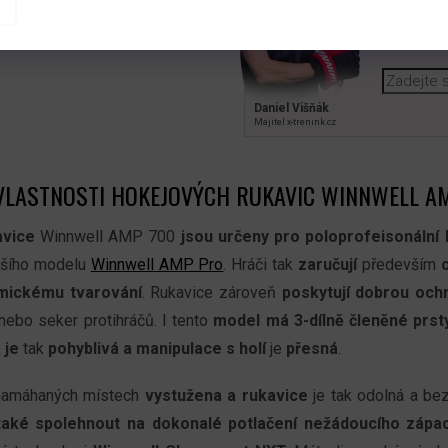
Nechte mi
Daniel Višňák
Majitel x‑trenink.cz
VLASTNOSTI HOKEJOVÝCH RUKAVIC WINNWELL A
avice
Winnwell AMP 700
jsou
určeny pro poloprofeisonální 
yššího modelu
Winnwell AMP Pro
. Hráči tak
zaručují
především
mickému tvarování
. Rukavice zároveň
poskytují
dobrou och
nebo seker protihráčů. I tento
model má
3-dílně členěné prs
 je
tak
pohyblivá a manipulace s holí
je
přesná
.
 namáhaných místech
vystužena a rukavice
je tak odolná a b
 také spolehnout na
dokonalé potlačení nežádoucího zápa