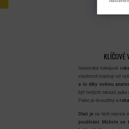
Nastavení
KLÍČOVÉ 
Seniorské hokejové
ruk
vlastností kopírují od v
a to díky svému anato
být tvrdých nárázů puku 
Palec je dvoudílný a
ruka
Dlaň je
na těch nejvíce
používání. Můžete se