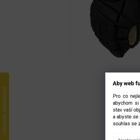
Aby web fu
Pro co nejl
abychom si 
stav vaší o
a abyste se
souhlas se 