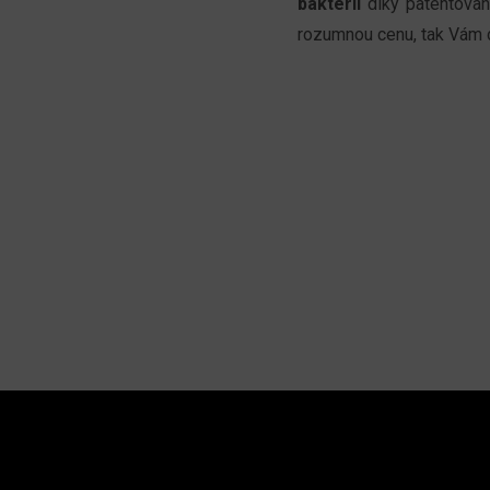
bakterií
díky patentovan
rozumnou cenu, tak Vám 
Z
Á
P
A
INSTAGRAM
KO