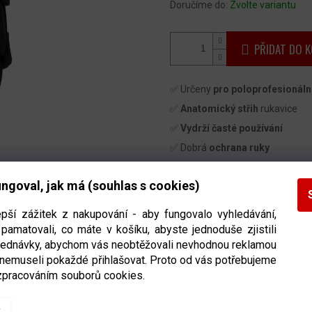
Doručíme do:
Zvolte variantu
PŘIDAT DO K
✅ Určeny
pro poloprofesionáln
✅
Anatomický střih
rukavice
✅
Vydrží časté používání
✅ Dobrá
ochrana ruky
✅
Potlačují nežádoucí zápach 
ngoval, jak má (souhlas s cookies)
Detailní informace
epší zážitek z nakupování - aby fungovalo vyhledávání,
pamatovali, co máte v košíku, abyste jednoduše zjistili
bjednávky, abychom vás neobtěžovali nevhodnou reklamou
 nemuseli pokaždé přihlašovat. Proto od vás potřebujeme
zpracováním souborů cookies.
POTŘE