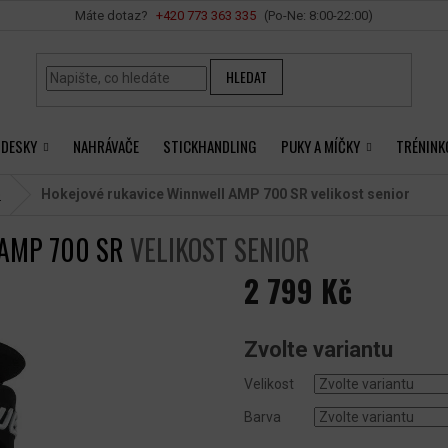
Vše o nákupu
+420 ‭773 363 335
HLEDAT
 DESKY
NAHRÁVAČE
STICKHANDLING
PUKY A MÍČKY
TRÉNINK
é
Hokejové rukavice Winnwell AMP 700 SR
velikost senior
 AMP 700 SR
VELIKOST SENIOR
2 799 Kč
Měrná
cena:
Zvolte variantu
Velikost
Barva