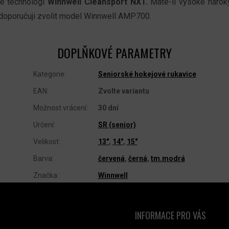
é technologi
Winnwell Cleansport NXT.
Máte-li vysoké nároky
doporučuji zvolit model Winnwell AMP700.
DOPLŇKOVÉ PARAMETRY
Kategorie
:
Seniorské hokejové rukavice
EAN
:
Zvolte variantu
Možnost vrácení
:
30 dní
Určení
:
SR (senior)
Velikost
:
13"
,
14"
,
15"
Barva
:
červená
,
černá
,
tm.modrá
Značka
:
Winnwell
INFORMACE PRO VÁS
NTAKT