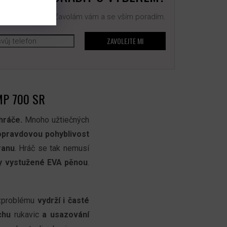
 na sebe číslo. Zavolám vám a se vším poradím.
ZAVOLEJTE MI
MP 700 SR
hráče.
Mnoho užtiečných
opravdovou pohyblivost
ranu
. Hráč se tak nemusí
ty vystužené EVA pěnou
.
ezproblému
vydrží i časté
chu
rukavic
a usazování