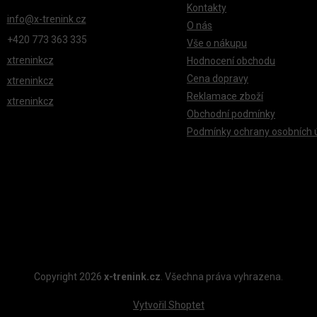
Kontakty
info
@
x-trenink.cz
O nás
+420 ‭773 363 335
Vše o nákupu
xtreninkcz
Hodnocení obchodu
Cena dopravy
xtreninkcz
Reklamace zboží
xtreninkcz
Obchodní podmínky
Podmínky ochrany osobních 
Copyright 2026
x-trenink.cz
. Všechna práva vyhrazena.
Vytvořil Shoptet