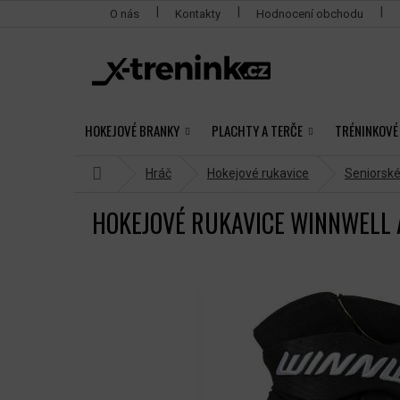
Přejít
O nás
Kontakty
Hodnocení obchodu
na
obsah
HOKEJOVÉ BRANKY
PLACHTY A TERČE
TRÉNINKOVÉ
Domů
Hráč
Hokejové rukavice
Seniorsk
HOKEJOVÉ RUKAVICE WINNWELL