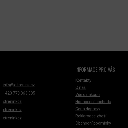
D
A
C
Í
P
R
V
K
Y
V
INFORMACE PRO VÁS
NTAKT
Ý
P
Kontakty
info
@
x-trenink.cz
I
O nás
+420 ‭773 363 335
S
Vše o nákupu
xtreninkcz
Hodnocení obchodu
U
Cena dopravy
xtreninkcz
Reklamace zboží
xtreninkcz
Obchodní podmínky