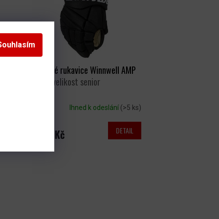
Souhlasím
Hokejové rukavice Winnwell AMP
Pro SR
velikost senior
s)
Ihned k odeslání
(>5 ks)
DETAIL
3 669 Kč