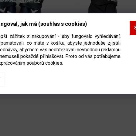
ngoval, jak má (souhlas s cookies)
epší zážitek z nakupování - aby fungovalo vyhledávání,
é rukavice Winnwell AMP
Hokejové rukavice Winnwell AMP
pamatovali, co máte v košíku, abyste jednoduše zjistili
velikost senior
700 SR
velikost senior
bjednávky, abychom vás neobtěžovali nevhodnou reklamou
 nemuseli pokaždé přihlašovat. Proto od vás potřebujeme
zpracováním souborů cookies.
Ihned k odeslání
(>5 ks)
Ihned k odeslání
(4 k
DETAIL
DETAIL
Kč
2 799 Kč
O
V
L
Á