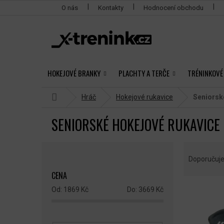
Přejít
O nás
Kontakty
Hodnocení obchodu
na
obsah
HOKEJOVÉ BRANKY
PLACHTY A TERČE
TRÉNINKOVÉ
Domů
Hráč
Hokejové rukavice
Seniorsk
SENIORSKÉ HOKEJOVÉ RUKAVICE
P
Ř
O
A
Doporučuj
S
Z
CENA
T
E
R
N
1869
Kč
3669
Kč
V
A
Í
Ý
N
P
P
N
R