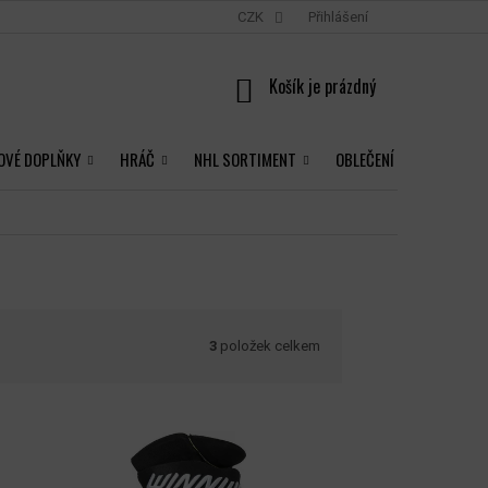
CZK
Přihlášení
NÁKUPNÍ
KOŠÍK
OVÉ DOPLŇKY
HRÁČ
NHL SORTIMENT
OBLEČENÍ
3
položek celkem