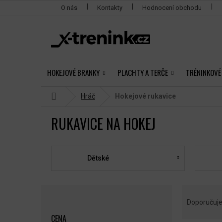
Přejít
O nás
Kontakty
Hodnocení obchodu
na
obsah
HOKEJOVÉ BRANKY
PLACHTY A TERČE
TRÉNINKOVÉ
Domů
Hráč
Hokejové rukavice
RUKAVICE NA HOKEJ
Dětské
P
Ř
O
A
Doporučuj
S
Z
CENA