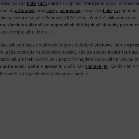
V
avice jsou po
hokejkách
dalším z doplňků, které jsme přidali do naši n
L
trénink,
od branek
, přes
desky
,
nahrávače
, ale i právě
hokejku
případně 
vic
na hokej od značek Winnwell, CCM a Sher-Wood. Zvolili jsme pouze t
Á
áme
všechny velikosti od nejmenších dětských až klasicky po senio
D
ukavice máte zítra doma :-)
A
C
ninkových pomůcek v naší nabídce jsme podrobně
otestovali
přímo
v prax
Í
 se určitě podívejte na jednotlivé popisky, kde jsou často lepší infor
P
estovali, ale i tak věříme, že v popiscích najdete odpovědi na většinu o
R
 potřebovali cokoliv upřesnit
, určitě nás
kontaktujte
.
Každý den v t
akže jestli máte jakékoliv otázky, sem s nimi ;-).
V
K
Y
V
Ý
P
I
S