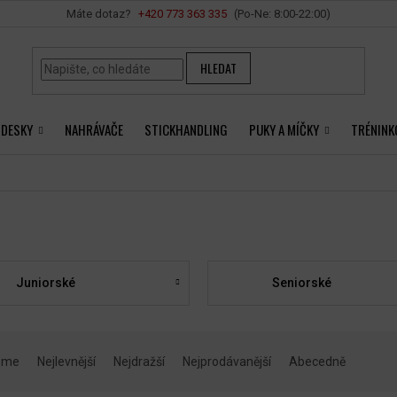
Vše o nákupu
+420 ‭773 363 335
HLEDAT
 DESKY
NAHRÁVAČE
STICKHANDLING
PUKY A MÍČKY
TRÉNINK
Juniorské
Seniorské
eme
Nejlevnější
Nejdražší
Nejprodávanější
Abecedně