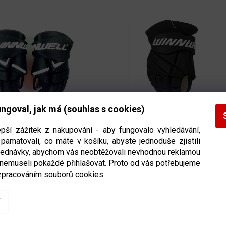
ngoval, jak má (souhlas s cookies)
é rukavice Winnwell AMP
Hokejové rukavice Winnwell AMP
velikost senior
700 SR
velikost senior
epší zážitek z nakupování - aby fungovalo vyhledávání,
pamatovali, co máte v košíku, abyste jednoduše zjistili
bjednávky, abychom vás neobtěžovali nevhodnou reklamou
Ihned k odeslání
(>5 ks)
Ihned k odeslání
(4 k
 nemuseli pokaždé přihlašovat. Proto od vás potřebujeme
zpracováním souborů cookies.
DETAIL
DETAIL
Kč
2 799 Kč
O