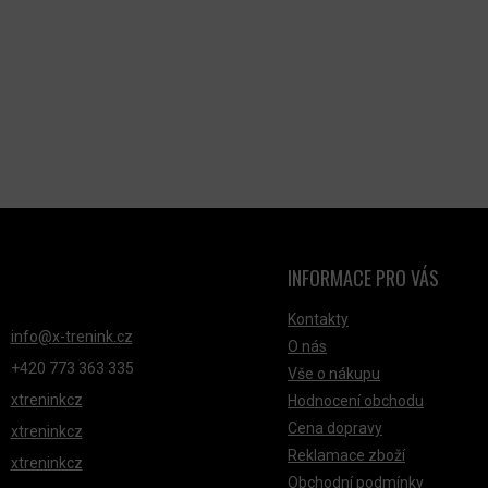
U
INFORMACE PRO VÁS
NTAKT
Kontakty
info
@
x-trenink.cz
O nás
+420 ‭773 363 335
Vše o nákupu
xtreninkcz
Hodnocení obchodu
Cena dopravy
xtreninkcz
Reklamace zboží
xtreninkcz
Obchodní podmínky