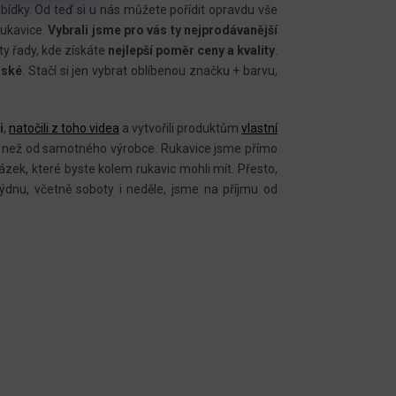
abídky. Od teď si u nás můžete pořídit opravdu vše
rukavice.
Vybrali jsme pro vás ty nejprodávanější
y řady, kde získáte
nejlepší poměr ceny a kvality
.
rské
. Stačí si jen vybrat oblíbenou značku + barvu,
i
,
natočili z toho videa
a vytvořili produktům
vlastní
mace než od samotného výrobce. Rukavice jsme přímo
tázek, které byste kolem rukavic mohli mít. Přesto,
ýdnu, včetně soboty i neděle, jsme na příjmu od