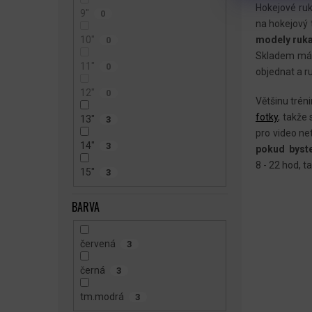
Hokejové ruk
9"
0
na hokejový 
10"
modely ruka
0
Skladem m
11"
0
objednat a r
12"
0
Většinu tré
fotky
, takže
13"
3
pro video net
14"
3
pokud byste
8 - 22 hod, t
15"
3
BARVA
červená
3
černá
3
tm.modrá
3