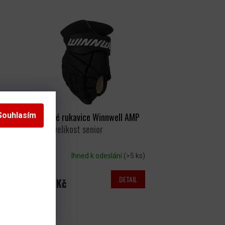
Souhlasím
Hokejové rukavice Winnwell AMP
Pro SR
velikost senior
s)
Ihned k odeslání
(>5 ks)
DETAIL
3 669 Kč