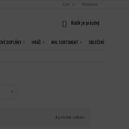
CZK
Přihlášení
NÁKUPNÍ
KOŠÍK
OVÉ DOPLŇKY
HRÁČ
NHL SORTIMENT
OBLEČENÍ
3
položek celkem